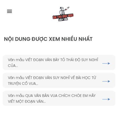
Skip
to
menu
content
NỘI DUNG ĐƯỢC XEM NHIỀU NHẤT
Văn mẫu VIẾT ĐOẠN VĂN BÀY TỎ THÁI ĐỘ SUY NGHĨ
CỦA...
Văn mẫu VIẾT ĐOẠN VĂN SUY NGHĨ VỀ BÀI HỌC TỪ
TRUYỆN CỔ VUA...
Văn mẫu QUA VĂN BẢN VUA CHÍCH CHÒE EM HÃY
VIẾT MỘT ĐOẠN VĂN...