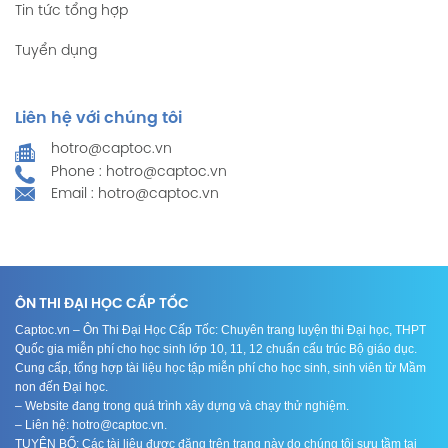
Tin tức tổng hợp
Tuyển dụng
Liên hệ với chúng tôi
hotro@captoc.vn
Phone : hotro@captoc.vn
Email : hotro@captoc.vn
ÔN THI ĐẠI HỌC CẤP TỐC
Captoc.vn – Ôn Thi Đại Học Cấp Tốc: Chuyên trang luyện thi Đại học, THPT
Quốc gia miễn phí cho học sinh lớp 10, 11, 12 chuẩn cấu trúc Bộ giáo dục.
Cung cấp, tổng hợp tài liệu học tập miễn phí cho học sinh, sinh viên từ Mầm
non đến Đại học.
– Website đang trong quá trình xây dựng và chạy thử nghiệm.
– Liên hệ: hotro@captoc.vn.
TUYÊN BỐ: Các tài liệu được đăng trên trang này do chúng tôi sưu tầm tại