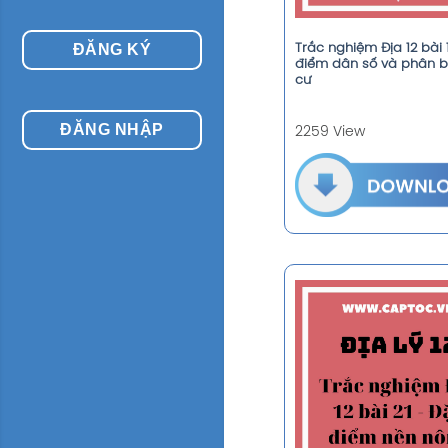
ĐĂNG KÝ
Trắc nghiệm Địa 12 bài 
điểm dân số và phân 
cư
ĐĂNG NHẬP
2259 View