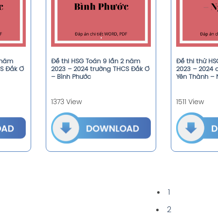
1 năm
Đề thi HSG Toán 9 lần 2 năm
Đề thi thử H
CS Đắk Ơ
2023 – 2024 trường THCS Đắk Ơ
2023 – 2024
– Bình Phước
Yên Thành – 
1373 View
1511 View
1
2