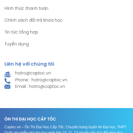
Hình thức thanh toán
Chính sách đổi trả khóa học
Tin tức tổng hợp
Tuyển dụng
Liên hệ với chúng tôi
hotro@captoc.vn
Phone : hotro@captoc.vn
Email : hotro@captoc.vn
ÔN THI ĐẠI HỌC CẤP TỐC
Captoc.vn – Ôn Thi Đại Học Cấp Tốc: Chuyên trang luyện thi Đại học, THPT
Quốc gia miễn phí cho học sinh lớp 10, 11, 12 chuẩn cấu trúc Bộ giáo dục.