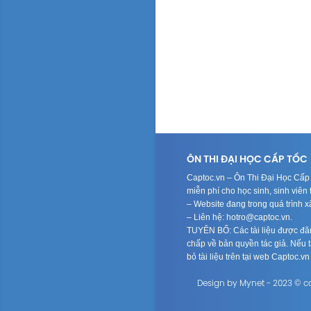
ÔN THI ĐẠI HỌC CẤP TỐC
Captoc.vn – Ôn Thi Đại Học Cấp T
miễn phí cho học sinh, sinh viê
– Website đang trong quá trình 
– Liên hệ: hotro@captoc.vn.
TUYÊN BỐ: Các tài liệu được đăng
chấp về bản quyền tác giả. Nếu tá
bỏ tài liệu trên tại web Captoc.v
Design by Mynet - 2023 © c