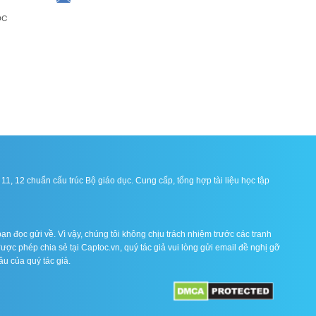
ọc
1, 12 chuẩn cấu trúc Bộ giáo dục. Cung cấp, tổng hợp tài liệu học tập
ạn đọc gửi về. Vì vậy, chúng tôi không chịu trách nhiệm trước các tranh
được phép chia sẻ tại Captoc.vn, quý tác giả vui lòng gửi email đề nghị gỡ
ầu của quý tác giả.