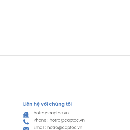
Liên hệ với chúng tôi
hotro@captoc.vn
Phone : hotro@captoc.vn
Email : hotro@captoc.vn