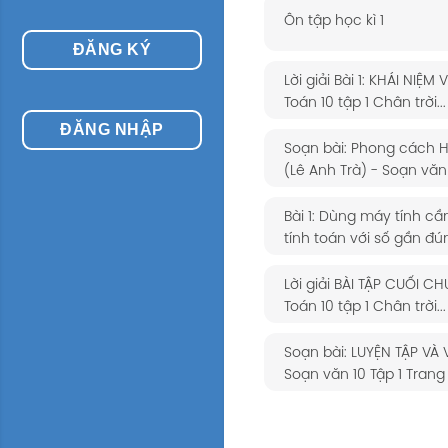
Ôn tập học kì 1
ĐĂNG KÝ
Lời giải Bài 1: KHÁI NIỆM
Toán 10 tập 1 Chân trời...
ĐĂNG NHẬP
Soạn bài: Phong cách H
(Lê Anh Trà) - Soạn văn 9
Bài 1: Dùng máy tính cầ
tính toán với số gần đún
Lời giải BÀI TẬP CUỐI C
Toán 10 tập 1 Chân trời...
Soạn bài: LUYỆN TẬP VÀ
Soạn văn 10 Tập 1 Trang 1