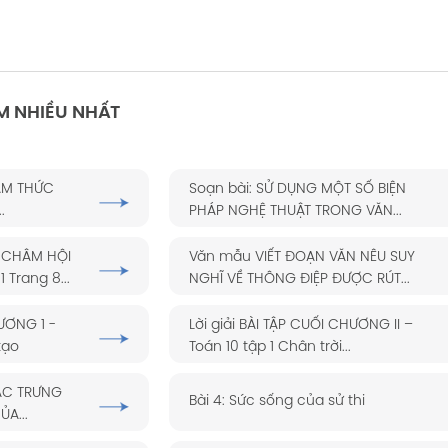
M NHIỀU NHẤT
TAM THỨC
Soạn bài: SỬ DỤNG MỘT SỐ BIỆN
.
PHÁP NGHỆ THUẬT TRONG VĂN...
 CHÂM HỘI
Văn mẫu VIẾT ĐOẠN VĂN NÊU SUY
 Trang 8...
NGHĨ VỀ THÔNG ĐIỆP ĐƯỢC RÚT...
HƯƠNG 1 -
Lời giải BÀI TẬP CUỐI CHƯƠNG II –
tạo
Toán 10 tập 1 Chân trời...
ĐẶC TRƯNG
Bài 4: Sức sống của sử thi
A...