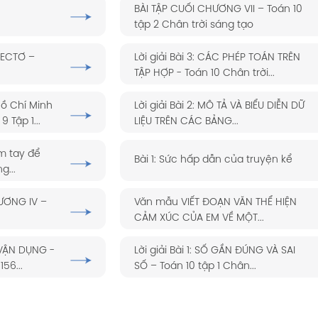
BÀI TẬP CUỐI CHƯƠNG VII – Toán 10
tập 2 Chân trời sáng tạo
 VECTƠ –
Lời giải Bài 3: CÁC PHÉP TOÁN TRÊN
TẬP HỢP - Toán 10 Chân trời...
ồ Chí Minh
Lời giải Bài 2: MÔ TẢ VÀ BIỂU DIỄN DỮ
 Tập 1...
LIỆU TRÊN CÁC BẢNG...
m tay để
Bài 1: Sức hấp dẫn của truyện kể
g...
HƯƠNG IV –
Văn mẫu VIẾT ĐOẠN VĂN THỂ HIỆN
CẢM XÚC CỦA EM VỀ MỘT...
 VẬN DỤNG -
Lời giải Bài 1: SỐ GẦN ĐÚNG VÀ SAI
56...
SỐ – Toán 10 tập 1 Chân...