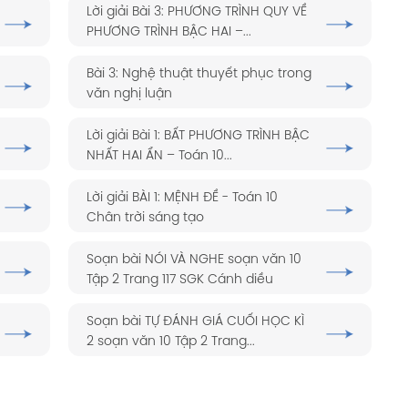
Lời giải Bài 3: PHƯƠNG TRÌNH QUY VỀ
PHƯƠNG TRÌNH BẬC HAI –...
Bài 3: Nghệ thuật thuyết phục trong
văn nghị luận
Lời giải Bài 1: BẤT PHƯƠNG TRÌNH BẬC
NHẤT HAI ẨN – Toán 10...
Lời giải BÀI 1: MỆNH ĐỀ - Toán 10
Chân trời sáng tạo
Soạn bài NÓI VÀ NGHE soạn văn 10
Tập 2 Trang 117 SGK Cánh diều
Soạn bài TỰ ĐÁNH GIÁ CUỐI HỌC KÌ
2 soạn văn 10 Tập 2 Trang...