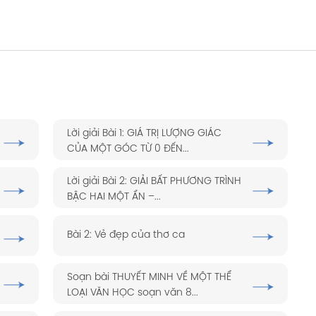
Lời giải Bài 1: GIÁ TRỊ LƯỢNG GIÁC
CỦA MỘT GÓC TỪ 0 ĐẾN...
Lời giải Bài 2: GIẢI BẤT PHƯƠNG TRÌNH
BẬC HAI MỘT ẨN –...
Bài 2: Vẻ đẹp của thơ ca
Soạn bài THUYẾT MINH VỀ MỘT THỂ
LOẠI VĂN HỌC soạn văn 8...