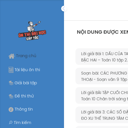
Skip
to
content
NỘI DUNG ĐƯỢC XE
Lời giải Bài 1: DẤU CỦA 
Trang chủ
BẬC HAI – Toán 10 tập 2..
Tài liệu ôn thi
Soạn bài: CÁC PHƯƠNG
THOẠI - Soạn văn 9 Tập 1
Giải bài tập
Lời giải BÀI TẬP CUỐI C
Đề thi thử
Toán 10 Chân trời sáng 
Thông tin
Lời giải Bài 3: CÁC SỐ 
ĐO XU THẾ TRUNG TÂM CỦ
Tìm kiếm