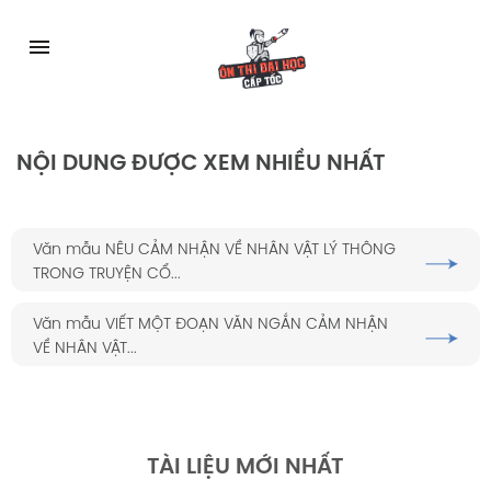
Skip
to
menu
content
NỘI DUNG ĐƯỢC XEM NHIỀU NHẤT
Văn mẫu NÊU CẢM NHẬN VỀ NHÂN VẬT LÝ THÔNG
TRONG TRUYỆN CỔ...
Văn mẫu VIẾT MỘT ĐOẠN VĂN NGẮN CẢM NHẬN
VỀ NHÂN VẬT...
TÀI LIỆU MỚI NHẤT