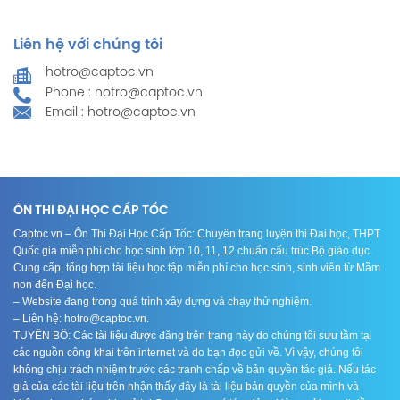
Liên hệ với chúng tôi
hotro@captoc.vn
Phone : hotro@captoc.vn
Email : hotro@captoc.vn
ÔN THI ĐẠI HỌC CẤP TỐC
Captoc.vn – Ôn Thi Đại Học Cấp Tốc: Chuyên trang luyện thi Đại học, THPT
Quốc gia miễn phí cho học sinh lớp 10, 11, 12 chuẩn cấu trúc Bộ giáo dục.
Cung cấp, tổng hợp tài liệu học tập miễn phí cho học sinh, sinh viên từ Mầm
non đến Đại học.
– Website đang trong quá trình xây dựng và chạy thử nghiệm.
– Liên hệ: hotro@captoc.vn.
TUYÊN BỐ: Các tài liệu được đăng trên trang này do chúng tôi sưu tầm tại
các nguồn công khai trên internet và do bạn đọc gửi về. Vì vậy, chúng tôi
không chịu trách nhiệm trước các tranh chấp về bản quyền tác giả. Nếu tác
giả của các tài liệu trên nhận thấy đây là tài liệu bản quyền của mình và