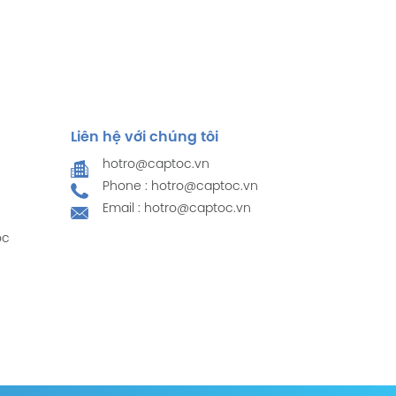
Liên hệ với chúng tôi
hotro@captoc.vn
Phone : hotro@captoc.vn
Email : hotro@captoc.vn
ọc