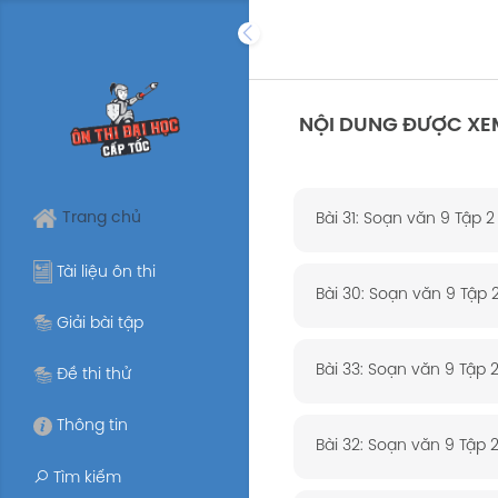
Skip
to
content
NỘI DUNG ĐƯỢC XE
Trang chủ
Bài 31: Soạn văn 9 Tập 2
Tài liệu ôn thi
Bài 30: Soạn văn 9 Tập 
Giải bài tập
Bài 33: Soạn văn 9 Tập 2
Đề thi thử
Thông tin
Bài 32: Soạn văn 9 Tập 
Tìm kiếm