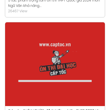
5 tác phẩm trọng tâm ôn thi THPT Quốc gia 2024 môn
Ngữ Văn khả năng...
26467 View
Xem chi tiết