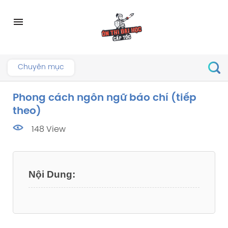
Skip
to
menu
content
Chuyên mục
Phong cách ngôn ngữ báo chí (tiếp
theo)
148 View