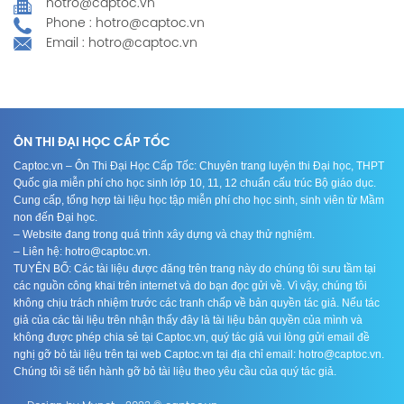
hotro@captoc.vn
Phone : hotro@captoc.vn
Email : hotro@captoc.vn
ÔN THI ĐẠI HỌC CẤP TỐC
Captoc.vn – Ôn Thi Đại Học Cấp Tốc: Chuyên trang luyện thi Đại học, THPT
Quốc gia miễn phí cho học sinh lớp 10, 11, 12 chuẩn cấu trúc Bộ giáo dục.
Cung cấp, tổng hợp tài liệu học tập miễn phí cho học sinh, sinh viên từ Mầm
non đến Đại học.
– Website đang trong quá trình xây dựng và chạy thử nghiệm.
– Liên hệ: hotro@captoc.vn.
TUYÊN BỐ: Các tài liệu được đăng trên trang này do chúng tôi sưu tầm tại
các nguồn công khai trên internet và do bạn đọc gửi về. Vì vậy, chúng tôi
không chịu trách nhiệm trước các tranh chấp về bản quyền tác giả. Nếu tác
giả của các tài liệu trên nhận thấy đây là tài liệu bản quyền của mình và
không được phép chia sẻ tại Captoc.vn, quý tác giả vui lòng gửi email đề
nghị gỡ bỏ tài liệu trên tại web Captoc.vn tại địa chỉ email: hotro@captoc.vn.
Chúng tôi sẽ tiến hành gỡ bỏ tài liệu theo yêu cầu của quý tác giả.