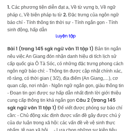
Các phương tiện diễn đạt a, Về từ vựng b, Về ngữ
1.
pháp c, Về biện pháp tu từ
Đặc trưng của ngôn ngữ
2.
báo chí - Tính thông tin thời sự - Tính ngắn gọn - Tính
sinh động, hấp dẫn
Luyện tập
Bản tin ngắn
Bài 1 (trang 145 sgk ngữ văn 11 tập 1)
nêu việc An Giang đón nhận danh hiệu di tích lịch sử
cấp quốc gia Ô Tà Sóc, có những đặc trưng phong cách
ngôn ngữ báo chí: - Thông tin được cập nhật chính xác,
rõ ràng, có thời gian ( 3/2), địa điểm (An Giang,…), cơ
quan cấp, nơi nhận - Ngôn ngữ ngắn gọn, giàu thông tin
- Đoạn tin gợi được sự hấp dẫn nhất định lời giới thiệu
cung cấp thông tin khá ngắn gọn
Câu 2 (trang 145
Để viết được phóng sự báo chí
sgk ngữ văn 11 tập 1)
cần: - Chủ động xác định được vấn đề gây được chú ý
của dư luận trong xã hội: các vấn đề về vệ sinh thực
phẩm, tệ nạn xã hội… - Lựa chọn những sự kiện tiêu