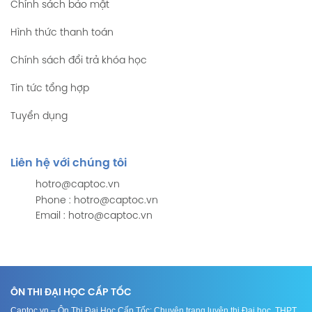
Chính sách bảo mật
Hình thức thanh toán
Chính sách đổi trả khóa học
Tin tức tổng hợp
Tuyển dụng
Liên hệ với chúng tôi
hotro@captoc.vn
Phone : hotro@captoc.vn
Email : hotro@captoc.vn
ÔN THI ĐẠI HỌC CẤP TỐC
Captoc.vn – Ôn Thi Đại Học Cấp Tốc: Chuyên trang luyện thi Đại học, THPT