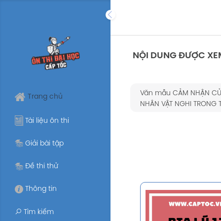
Skip
to
content
NỘI DUNG ĐƯỢC XE
Văn mẫu CẢM NHẬN CỦ
Trang chủ
NHÂN VẬT NGHI TRONG T
Tài liệu ôn thi
Giải bài tập
Đề thi thử
Thông tin
Tìm kiếm