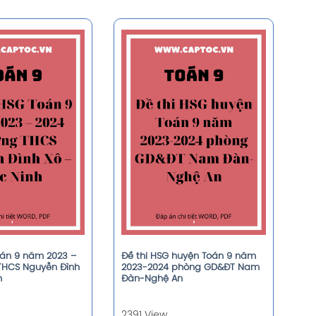
oán 9 năm 2023 –
Đề thi HSG huyện Toán 9 năm
THCS Nguyễn Đình
2023-2024 phòng GD&ĐT Nam
h
Đàn-Nghệ An
2391 View