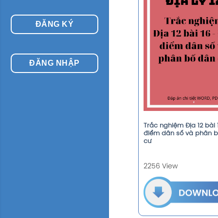
ĐĂNG KÝ
ĐĂNG NHẬP
Trắc nghiệm Địa 12 bài 
điểm dân số và phân 
cư
2256 View