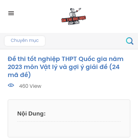
Skip
to
menu
content
Chuyên mục
Đề thi tốt nghiệp THPT Quốc gia năm
2023 môn Vật lý và gợi ý giải đề (24
mã đề)
460 View