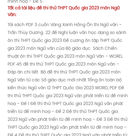
minh hoạ – Đề 5
Tất cả tài liệu
đề thi thử
THPT Quốc gia 2023 môn Ngữ
Văn:
Tải sách PDF 3 cuốn Vàng Xanh Hồng Ôn thi Ngữ văn –
Trần Thùy Dương
22 đề Nghị luận văn học dạng so sánh
ôn thi THPT Quốc gia 2023
Đề cương ôn tập THPT Quốc
gia 2023 môn Ngữ văn của Bộ giáo dục
Sách Chiến
thuật ôn thi THPT Quốc gia 2023 môn Ngữ Văn – WORD,
PDF
45 đề thi thử THPT Quốc gia 2023 môn Ngữ văn –
Đáp án chi tiết
Bộ đề thi thử THPT Quốc gia 2023 môn
Ngữ Văn từ các Sở giáo dục mới nhất
Tổng ôn toàn bộ
kiến thức Ngữ văn 12 THPT Quốc Gia 2023 WORD, PDF
Đề
thi thử THPT Quốc gia 2023 Ngữ văn phát triển từ đề minh
hoạ – Đề 1
Đề thi thử THPT Quốc gia 2023 Ngữ văn phát
triển từ đề minh hoạ – Đề 2
Đề thi thử THPT Quốc gia
2023 Ngữ văn phát triển từ đề minh hoạ – Đề 3
Đề thi thử
THPT Quốc gia 2023 Ngữ văn phát triển từ đề minh hoạ –
Đề 4
Đề thi thử THPT Quốc gia 2023 Ngữ văn phát triển từ