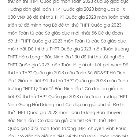
thử ôn thi THPT Quốc gia môn Toán 2023 của Bộ giáo dục
Hướng dẫn giải Toán THPT Quốc gia 2023 bằng Casio FX-
580 VNX
Bộ đề thi thử THPT Quốc gia 2023 môn Toán phát
triển từ đề minh hoạ
Bộ đề thi thử THPT Quốc gia 2023
môn Toán từ các Sở giáo dục mới nhất
56 Đề dự đoán
đề thi THPT Quốc gia 2023 môn Toán từ các Sở giáo dục
mới nhất
Đề thi thử THPT Quốc gia 2023 môn Toán trường
THPT Hàm Long - Bắc Ninh lần 1
30 đề thi thử tốt nghiệp
THPT Quốc gia 2023 môn Toán lời giải chi tiết pdf word
Đề
thi thử THPT Quốc gia 2023 môn Toán Sở GD&ĐT Hà Tĩnh
lần 1 Giải chi tiết
Đề thi thử THPT Quốc gia 2023 môn Toán
trường THPT Lý Thái Tổ Bắc Ninh lần 1 Có đáp án giải chi
tiết
Đề thi thử THPT Quốc gia 2023 môn Toán trường THPT
Ninh Giang Hải Dương lần 1 Có đáp án giải chi tiết
Đề thi
thử THPT Quốc gia 2023 môn Toán trường Hàn Thuyên
Bắc Ninh lần 1 Có đáp án giải chi tiết
Đề thi thử THPT
Quốc gia 2023 môn Toán trường THPT chuyên Vĩnh Phúc
lần 1 Có đáp án giải chi tiết
Đề thi thử ĐGNL môn Toán xét