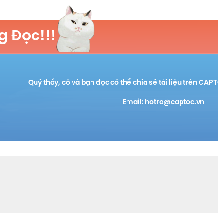
 Đọc!!!
Quý thầy, cô và bạn đọc có thể chia sẻ tài liệu trên CAP
Email: hotro@captoc.vn