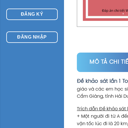
ĐĂNG KÝ
ĐĂNG NHẬP
MÔ TẢ CHI TI
Đề khảo sát lần 1 
giáo và các em học si
Cẩm Giàng, tỉnh Hải D
Trích dẫn Đề khảo sát
+ Một người đi từ A đ
vận tốc lúc đi là 20 km