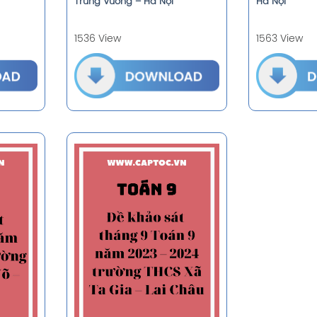
Trưng Vương – Hà Nội
Hà Nội
1536 View
1563 View