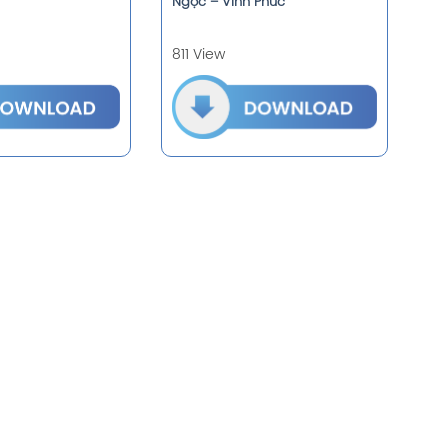
Ngọc – Vĩnh Phúc
811 View