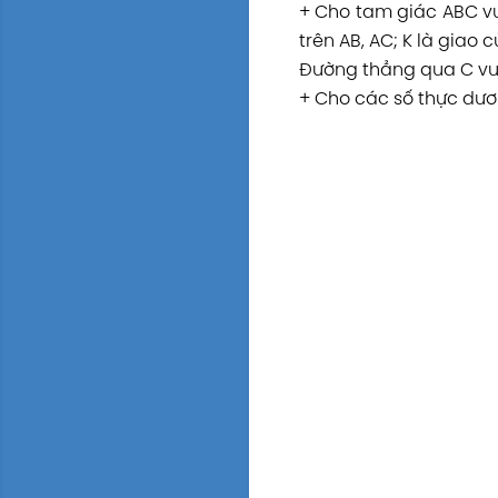
+ Cho tam giác ABC vuô
trên AB, AC; K là giao
Đường thẳng qua C vuôn
+ Cho các số thực dương 