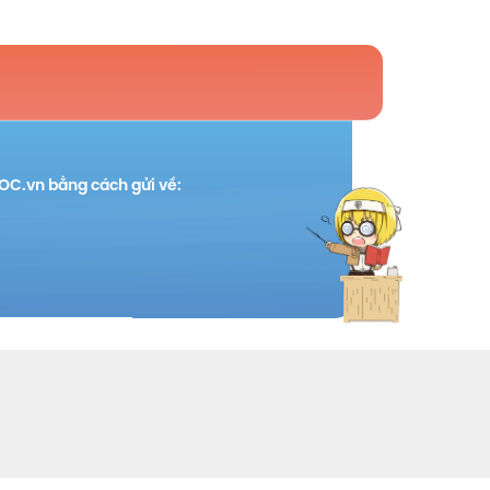
TOC.vn bằng cách gửi về: