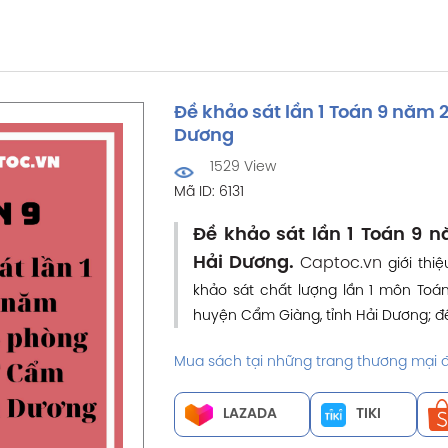
Đề khảo sát lần 1 Toán 9 nă
Dương
1529 View
Mã ID: 6131
Đề khảo sát lần 1 Toán 9
Hải Dương.
Captoc.vn
giới thi
khảo sát chất lượng lần 1 môn To
huyện Cẩm Giàng, tỉnh Hải Dương; đ
Mua sách tại những trang thương mại đi
LAZADA
TIKI