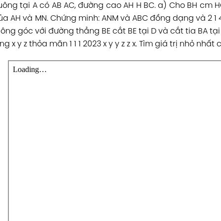
ng tại A có AB AC, đường cao AH H BC. a) Cho BH cm HC c
 của AH và MN. Chứng minh: ANM và ABC đồng dạng và 2 1 
g góc với đường thẳng BE cắt BE tại D và cắt tia BA tại I.
x y z thỏa mãn 1 1 1 2023 x y y z z x. Tìm giá trị nhỏ nhất của