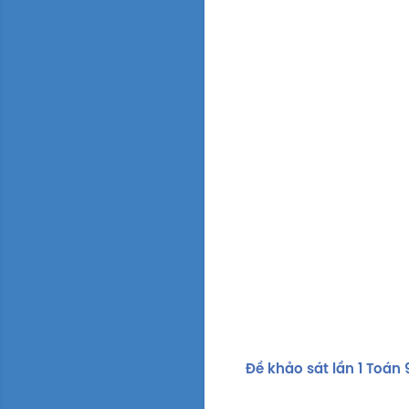
Đề khảo sát lần 1 To