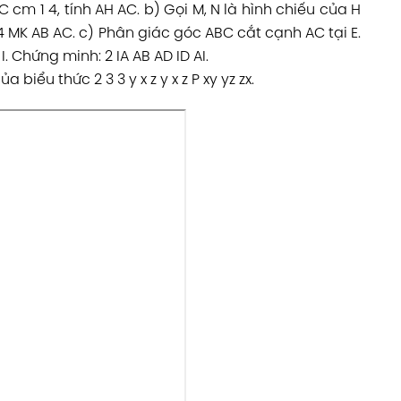
m 1 4, tính AH AC. b) Gọi M, N là hình chiếu của H
4 MK AB AC. c) Phân giác góc ABC cắt cạnh AC tại E.
 Chứng minh: 2 IA AB AD ID AI.
 biểu thức 2 3 3 y x z y x z P xy yz zx.