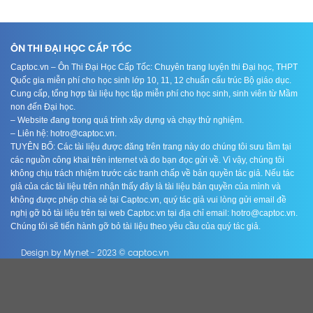
ÔN THI ĐẠI HỌC CẤP TỐC
Captoc.vn – Ôn Thi Đại Học Cấp Tốc: Chuyên trang luyện thi Đại học, THPT
Quốc gia miễn phí cho học sinh lớp 10, 11, 12 chuẩn cấu trúc Bộ giáo dục.
Cung cấp, tổng hợp tài liệu học tập miễn phí cho học sinh, sinh viên từ Mầm
non đến Đại học.
– Website đang trong quá trình xây dựng và chạy thử nghiệm.
– Liên hệ: hotro@captoc.vn.
TUYÊN BỐ: Các tài liệu được đăng trên trang này do chúng tôi sưu tầm tại
các nguồn công khai trên internet và do bạn đọc gửi về. Vì vậy, chúng tôi
không chịu trách nhiệm trước các tranh chấp về bản quyền tác giả. Nếu tác
giả của các tài liệu trên nhận thấy đây là tài liệu bản quyền của mình và
không được phép chia sẻ tại Captoc.vn, quý tác giả vui lòng gửi email đề
nghị gỡ bỏ tài liệu trên tại web Captoc.vn tại địa chỉ email: hotro@captoc.vn.
Chúng tôi sẽ tiến hành gỡ bỏ tài liệu theo yêu cầu của quý tác giả.
Design by Mynet - 2023 © captoc.vn