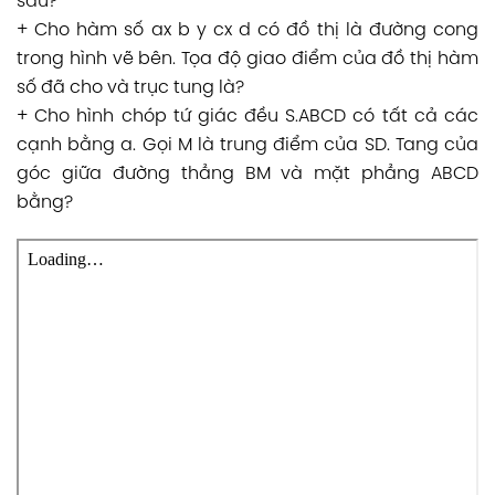
sau?
+ Cho hàm số ax b y cx d có đồ thị là đường cong
trong hình vẽ bên. Tọa độ giao điểm của đồ thị hàm
số đã cho và trục tung là?
+ Cho hình chóp tứ giác đều S.ABCD có tất cả các
cạnh bằng a. Gọi M là trung điểm của SD. Tang của
góc giữa đường thẳng BM và mặt phẳng ABCD
bằng?