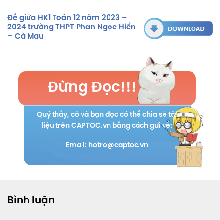
Đề giữa HK1 Toán 12 năm 2023 –
2024 trường THPT Phan Ngọc Hiển
– Cà Mau
Đừng Đọc!!!
Quý thầy, cô và bạn đọc có thể chia sẻ tài
liệu trên CAPTOC.vn bằng cách gửi về:
Email: hotro@captoc.vn
Bình luận