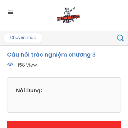
Skip
to
menu
content
Chuyên mục
Câu hỏi trắc nghiệm chương 3
158 View