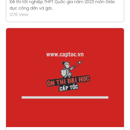
Đề thi tốt nghiệp THPT Quốc gia năm 2023 môn Giáo
dục công dân và gợi...
1278 View
Xem chi tiết