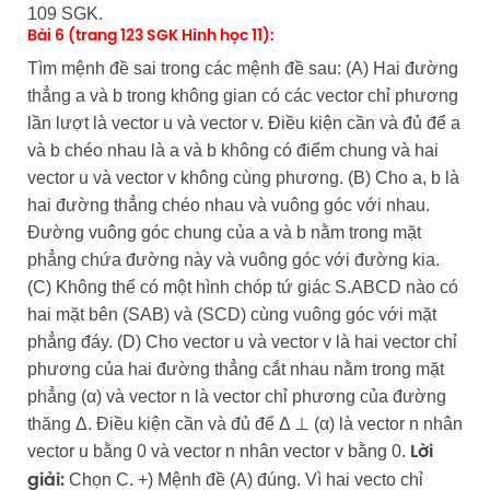
109 SGK.
Bài 6 (trang 123 SGK Hình học 11):
Tìm mệnh đề sai trong các mệnh đề sau: (A) Hai đường
thẳng a và b trong không gian có các vector chỉ phương
lần lượt là vector u và vector v. Điều kiện cần và đủ để a
và b chéo nhau là a và b không có điểm chung và hai
vector u và vector v không cùng phương. (B) Cho a, b là
hai đường thẳng chéo nhau và vuông góc với nhau.
Đường vuông góc chung của a và b nằm trong mặt
phẳng chứa đường này và vuông góc với đường kia.
(C) Không thể có một hình chóp tứ giác S.ABCD nào có
hai mặt bên (SAB) và (SCD) cùng vuông góc với mặt
phẳng đáy. (D) Cho vector u và vector v là hai vector chỉ
phương của hai đường thẳng cắt nhau nằm trong mặt
phẳng (α) và vector n là vector chỉ phương của đường
thăng Δ. Điều kiện cần và đủ để Δ ⊥ (α) là vector n nhân
vector u bằng 0 và vector n nhân vector v bằng 0.
Lời
Chọn C. +) Mệnh đề (A) đúng. Vì hai vecto chỉ
giải: