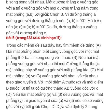
b song song với nhau. Một đường thẳng c vuông góc
với a thì c vuông góc với mọi đường thẳng nằm trong
mặt phẳng (a,b)
Chọn B. Vì đường thẳng a
Lời giải:
vuông góc với đường thẳng b nên (a, b) = 90°. Mà b // c
nên (a; c) = (a; b) = 90° Do đó, đường thẳng a vuông
góc với đường thẳng c.
Bài 5 (trang 123 SGK Hình học 11):
Trong các mệnh đề sau đây, hãy tìm mệnh đề đúng (A)
Hai mặt phẳng phân biệt cùng vuông góc với một mặt
phẳng thứ ba thì song song với nhau. (B) Nếu hai mặt
phẳng vuông góc với nhau thì mọi đường thẳng thuộc
mặt phẳng này sẽ vuông góc với mặt phẳng kia. (C) Hai
mặt phẳng (α) và (β) vuông góc với nhau và cắt nhau
theo giao tuyến d. Với mỗi điểm A thuộc (α) và mỗi điểm
B thuộc (β) thì ta có đường thẳng AB vuông góc với d.
(D) Nếu hai mặt phẳng (α) và (β) đều vuông góc với mặt
phẳng (γ) thì giao tuyến d của (α) và (β) nếu có sẽ vuông
góc với (γ)
Chọn D. Dựa vào định lý 2 trang
Lời giải: