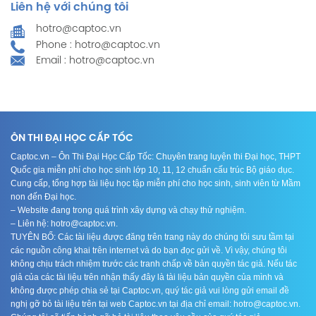
Liên hệ với chúng tôi
hotro@captoc.vn
Phone : hotro@captoc.vn
Email : hotro@captoc.vn
ÔN THI ĐẠI HỌC CẤP TỐC
Captoc.vn – Ôn Thi Đại Học Cấp Tốc: Chuyên trang luyện thi Đại học, THPT
Quốc gia miễn phí cho học sinh lớp 10, 11, 12 chuẩn cấu trúc Bộ giáo dục.
Cung cấp, tổng hợp tài liệu học tập miễn phí cho học sinh, sinh viên từ Mầm
non đến Đại học.
– Website đang trong quá trình xây dựng và chạy thử nghiệm.
– Liên hệ: hotro@captoc.vn.
TUYÊN BỐ: Các tài liệu được đăng trên trang này do chúng tôi sưu tầm tại
các nguồn công khai trên internet và do bạn đọc gửi về. Vì vậy, chúng tôi
không chịu trách nhiệm trước các tranh chấp về bản quyền tác giả. Nếu tác
giả của các tài liệu trên nhận thấy đây là tài liệu bản quyền của mình và
không được phép chia sẻ tại Captoc.vn, quý tác giả vui lòng gửi email đề
nghị gỡ bỏ tài liệu trên tại web Captoc.vn tại địa chỉ email: hotro@captoc.vn.