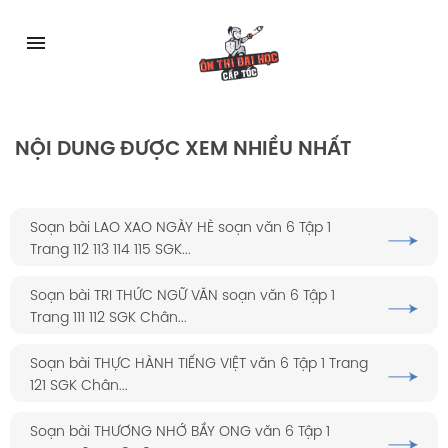
Skip
to
menu
content
NỘI DUNG ĐƯỢC XEM NHIỀU NHẤT
Soạn bài LAO XAO NGÀY HÈ soạn văn 6 Tập 1
Trang 112 113 114 115 SGK...
Soạn bài TRI THỨC NGỮ VĂN soạn văn 6 Tập 1
Trang 111 112 SGK Chân...
Soạn bài THỰC HÀNH TIẾNG VIỆT văn 6 Tập 1 Trang
121 SGK Chân...
Soạn bài THƯƠNG NHỚ BẦY ONG văn 6 Tập 1