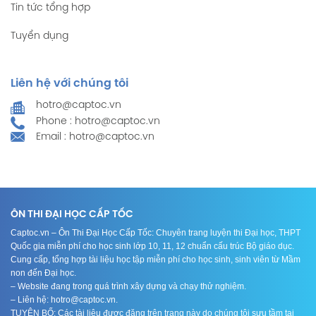
Tin tức tổng hợp
Tuyển dụng
Liên hệ với chúng tôi
hotro@captoc.vn
Phone : hotro@captoc.vn
Email : hotro@captoc.vn
ÔN THI ĐẠI HỌC CẤP TỐC
Captoc.vn – Ôn Thi Đại Học Cấp Tốc: Chuyên trang luyện thi Đại học, THPT
Quốc gia miễn phí cho học sinh lớp 10, 11, 12 chuẩn cấu trúc Bộ giáo dục.
Cung cấp, tổng hợp tài liệu học tập miễn phí cho học sinh, sinh viên từ Mầm
non đến Đại học.
– Website đang trong quá trình xây dựng và chạy thử nghiệm.
– Liên hệ: hotro@captoc.vn.
TUYÊN BỐ: Các tài liệu được đăng trên trang này do chúng tôi sưu tầm tại