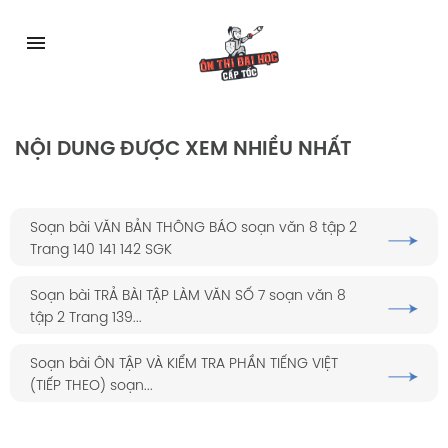
Skip
to
menu
content
NỘI DUNG ĐƯỢC XEM NHIỀU NHẤT
Soạn bài VĂN BẢN THÔNG BÁO soạn văn 8 tập 2
Trang 140 141 142 SGK
Soạn bài TRẢ BÀI TẬP LÀM VĂN SỐ 7 soạn văn 8
tập 2 Trang 139...
Soạn bài ÔN TẬP VÀ KIỂM TRA PHẦN TIẾNG VIỆT
(TIẾP THEO) soạn...