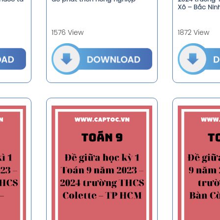
Xô – Bắc Nin
1576 View
1872 View