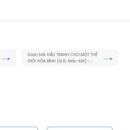
Soạn bài: ĐẤU TRANH CHO MỘT THẾ
GIỚI HÒA BÌNH (G.G. Mác-két) -...