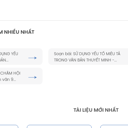
M NHIỀU NHẤT
 DỤNG YẾU
Soạn bài: SỬ DỤNG YẾU TỐ MIÊU TẢ
ẢN...
TRONG VĂN BẢN THUYẾT MINH -...
 CHÂM HỘI
 văn 9...
TÀI LIỆU MỚI NHẤT