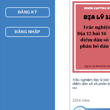
ĐĂNG KÝ
ĐĂNG NHẬP
Trắc nghiệm Địa 12 bài 
điểm dân số và phân 
cư
2254 View