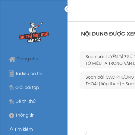
Skip
to
content
NỘI DUNG ĐƯỢC XE
Soạn bài: LUYỆN TẬP SỬ
Trang chủ
TỐ MIÊU TẢ TRONG VĂN B
Tài liệu ôn thi
Soạn bài: CÁC PHƯƠNG
THOẠI (tiếp theo) - Soạn
Giải bài tập
Đề thi thử
Thông tin
Tìm kiếm