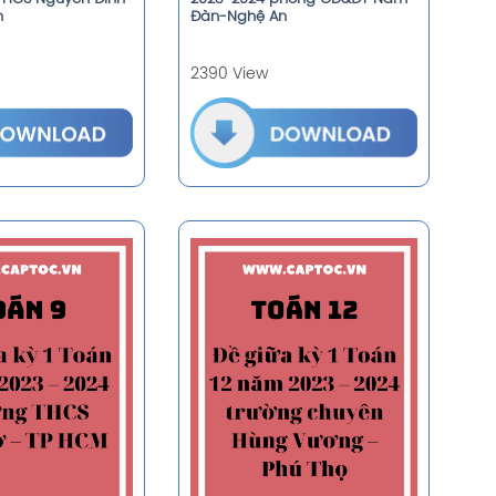
h
Đàn-Nghệ An
2390 View