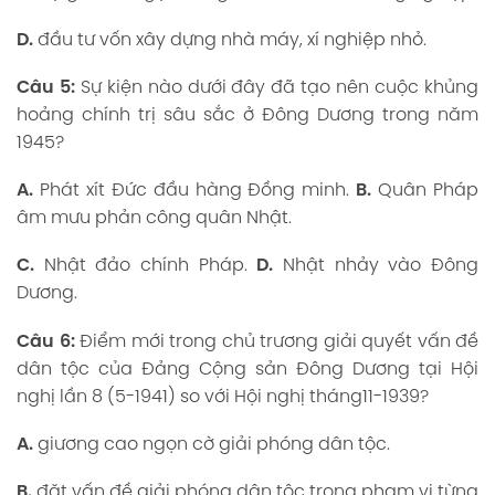
D.
đầu tư vốn xây dựng nhà máy, xí nghiệp nhỏ.
Câu 5:
Sự kiện nào dưới đây đã tạo nên cuộc khủng
hoảng chính trị sâu sắc ở Đông Dương trong năm
1945?
A.
Phát xít Đức đầu hàng Đồng minh.
B.
Quân Pháp
âm mưu phản công quân Nhật.
C.
Nhật đảo chính Pháp.
D.
Nhật nhảy vào Đông
Dương.
Câu 6:
Điểm mới trong chủ trương giải quyết vấn đề
dân tộc của Đảng Cộng sản Đông Dương tại Hội
nghị lần 8 (5-1941) so với Hội nghị tháng11-1939?
A.
giương cao ngọn cờ giải phóng dân tộc.
B.
đặt vấn đề giải phóng dân tộc trong phạm vị từng