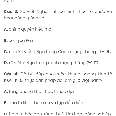
Nam.
Câu 3:
Xô viết Nghệ Tĩnh có hình thức tổ chức và
hoạt động giống với
A.
chính quyền kiểu mới
B.
công xã Pa ri
C.
các Xô viết ở Nga trong Cách mạng tháng 10 -1917
D.
xô viết ở Nga trong cách mạng tháng 2-1917
Câu 4:
Để bù đắp cho cuộc khủng hoảng kinh tế
1929-1933, thực dân pháp đã làm gì ở Việt Nam?
A.
tăng cường khai thác thuộc địa
B.
đầu tư khai thác mỏ và lập đồn điền
C.
hạ giá thóc gạo, tăng thuế, kìm hảm công nghiệp.