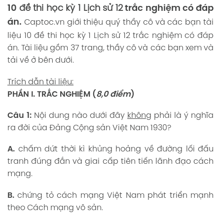
10
đề thi học kỳ 1 Lịch sử 12
trắc nghiệm có đáp
án.
Captoc.vn
giới thiệu quý thầy cô và các bạn tài
liệu 10 đề thi học kỳ 1 Lịch sử 12 trắc nghiệm có đáp
án. Tài liệu gồm 37 trang, thầy cô và các bạn xem và
tải về ở bên dưới.
Trích dẫn tài liệu:
PHẦN I. TRẮC NGHIỆM (
8,0 điểm
)
Câu 1:
Nội dung nào dưới đây
không
phải là ý nghĩa
ra đời của Đảng Cộng sản Việt Nam 1930?
A.
chấm dứt thời kì khủng hoảng về đường lối đấu
tranh đúng đắn và giai cấp tiên tiến lãnh đạo cách
mạng.
B.
chứng tỏ cách mạng Việt Nam phát triển mạnh
theo Cách mạng vô sản.