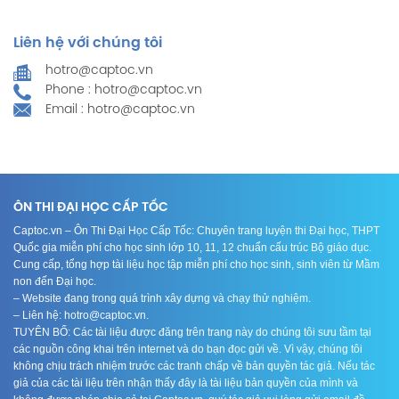
Liên hệ với chúng tôi
hotro@captoc.vn
Phone : hotro@captoc.vn
Email : hotro@captoc.vn
ÔN THI ĐẠI HỌC CẤP TỐC
Captoc.vn – Ôn Thi Đại Học Cấp Tốc: Chuyên trang luyện thi Đại học, THPT
Quốc gia miễn phí cho học sinh lớp 10, 11, 12 chuẩn cấu trúc Bộ giáo dục.
Cung cấp, tổng hợp tài liệu học tập miễn phí cho học sinh, sinh viên từ Mầm
non đến Đại học.
– Website đang trong quá trình xây dựng và chạy thử nghiệm.
– Liên hệ: hotro@captoc.vn.
TUYÊN BỐ: Các tài liệu được đăng trên trang này do chúng tôi sưu tầm tại
các nguồn công khai trên internet và do bạn đọc gửi về. Vì vậy, chúng tôi
không chịu trách nhiệm trước các tranh chấp về bản quyền tác giả. Nếu tác
giả của các tài liệu trên nhận thấy đây là tài liệu bản quyền của mình và