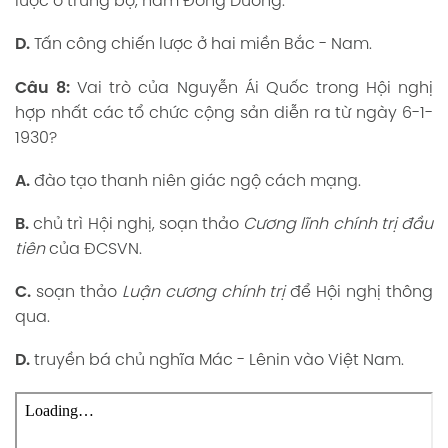
lược ở trung bộ, nam Đông Dương.
D.
Tấn công chiến lược ở hai miền Bắc - Nam.
Câu 8:
Vai trò của Nguyễn Ái Quốc trong Hội nghị
hợp nhất các tổ chức cộng sản diễn ra từ ngày 6-1-
1930?
A.
đào tạo thanh niên giác ngộ cách mạng.
B.
chủ trì Hội nghị, soạn thảo
Cương lĩnh chính trị đầu
tiên
của ĐCSVN.
C.
soạn thảo
Luận cương chính trị
để Hội nghị thông
qua.
D.
truyền bá chủ nghĩa Mác - Lênin vào Việt Nam.