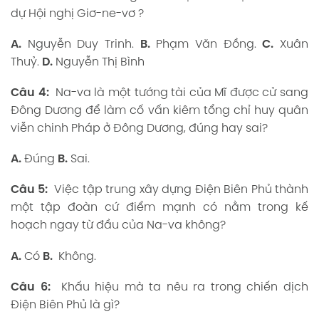
dự Hội nghị Giơ-ne-vơ ?
A.
Nguyễn Duy Trinh.
B.
Phạm Văn Đồng.
C.
Xuân
Thuỷ.
D.
Nguyễn Thị Bình
Câu 4:
Na-va là một tướng tài của Mĩ được cử sang
Đông Dương để làm cố vấn kiêm tổng chỉ huy quân
viễn chinh Pháp ở Đông Dương, đúng hay sai?
A.
Đúng
B.
Sai.
Câu 5:
Việc tập trung xây dựng Điện Biên Phủ thành
một tập đoàn cứ điểm mạnh có nằm trong kế
hoạch ngay từ đầu của Na-va không?
A.
Có
B.
Không.
Câu 6:
Khấu hiệu mà ta nêu ra trong chiến dịch
Điện Biên Phủ là gì?