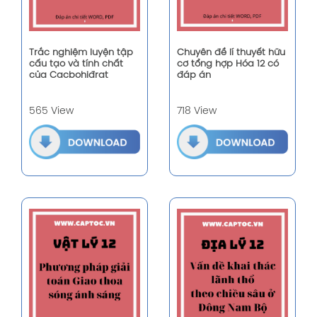
Trắc nghiệm luyện tập
Chuyên đề lí thuyết hữu
cấu tạo và tính chất
cơ tổng hợp Hóa 12 có
của Cacbohiđrat
đáp án
565 View
718 View