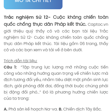
MÔ TẢ CHI TIẾT
Trắc nghiệm Sử 12-
Cuộc kháng chiến toàn
quốc chống thực dân Pháp kết thúc
.
Captoc.vn
giới thiệu quý thầy cô và các bạn tài liệu Trắc
nghiệm Sử 12- Cuộc kháng chiến toàn quốc chống
thực dân Pháp kết thúc. Tài liệu gồm 06 trang, thầy
cô và các bạn xem và tải về ở bên dưới.
Trích dẫn tài liệu:
Câu 1:
“Tập trung lực lượng mở những cuộc tiến
công vào những hướng quan trọng về chiến lược mà
địch tương đối yếu, nhằm tiêu diệt một phần sinh lực
địch, giải phóng đất đai, đồng thời buộc chúng phải
bị động đối phó...” Đó là phương hướng chiến lược
của ta trong:
A.
Phá sản kế hoạch Na-va.
B.
Chiến dịch Tây Bắc.