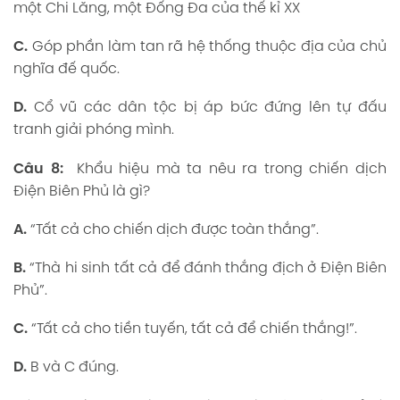
một Chi Lăng, một Đống Đa của thế kỉ XX
C.
Góp phần làm tan rã hệ thống thuộc địa của chủ
nghĩa đế quốc.
D.
Cổ vũ các dân tộc bị áp bức đứng lên tự đấu
tranh giải phóng mình.
Câu 8:
Khẩu hiệu mà ta nêu ra trong chiến dịch
Điện Biên Phủ là gì?
A.
“Tất cả cho chiến dịch được toàn thắng”.
B.
“Thà hi sinh tất cả để đánh thắng địch ở Điện Biên
Phủ”.
C.
“Tất cả cho tiền tuyến, tất cả để chiến thắng!”.
D.
B và C đúng.