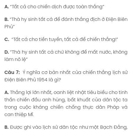
A.
“Tất cả cho chiến dịch được toàn thắng”
B.
“Thà hy sinh tất cả để đánh thắng địch ở Điện Biên
Phủ”
C.
“Tất cả cho tiền tuyến, tất cả để chiến thắng!”
D.
“Thà hy sinh tất cả chứ không để mất nước, không
làm nô lệ”
Câu 7:
Ý nghĩa cơ bản nhất của chiến thắng lịch sử
Điện Biên Phủ 1954 là gì?
A.
Thắng lợi lớn nhất, oanh liệt nhật tiêu biểu cho tinh
thần chiến đầu anh hùng, bất khuất của dân tộc ta
trong cuộc kháng chiến chống thực dân Pháp và
can thiệp Mĩ.
B.
Được ghi vào lịch sử dân tộc như một Bạch Đằng,