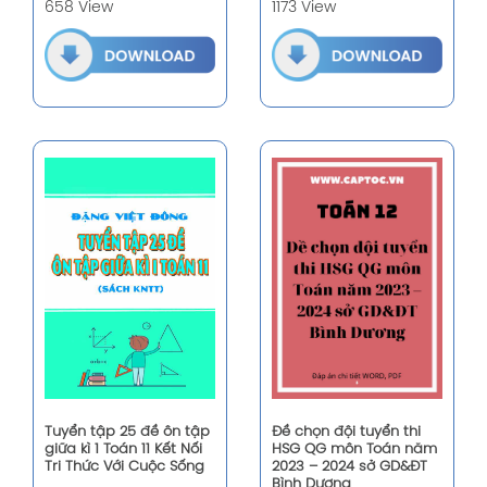
658 View
1173 View
Đề chọn đội tuyển thi
Tuyển tập 25 đề ôn tập
HSG QG môn Toán năm
giữa kì 1 Toán 11 Kết Nối
2023 – 2024 sở GD&ĐT
Tri Thức Với Cuộc Sống
Bình Dương