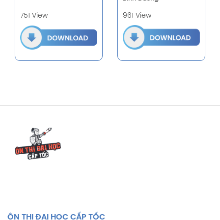
961 View
751 View
ÔN THI ĐẠI HỌC CẤP TỐC