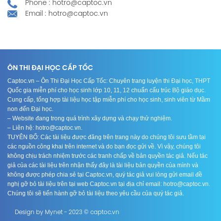
Phone : hotro@captoc.vn
Email : hotro@captoc.vn
ÔN THI ĐẠI HỌC CẤP TỐC
Captoc.vn – Ôn Thi Đại Học Cấp Tốc: Chuyên trang luyện thi Đại học, THPT
Quốc gia miễn phí cho học sinh lớp 10, 11, 12 chuẩn cấu trúc Bộ giáo dục.
Cung cấp, tổng hợp tài liệu học tập miễn phí cho học sinh, sinh viên từ Mầm
non đến Đại học.
– Website đang trong quá trình xây dựng và chạy thử nghiệm.
– Liên hệ: hotro@captoc.vn.
TUYÊN BỐ: Các tài liệu được đăng trên trang này do chúng tôi sưu tầm tại
các nguồn công khai trên internet và do bạn đọc gửi về. Vì vậy, chúng tôi
không chịu trách nhiệm trước các tranh chấp về bản quyền tác giả. Nếu tác
giả của các tài liệu trên nhận thấy đây là tài liệu bản quyền của mình và
không được phép chia sẻ tại Captoc.vn, quý tác giả vui lòng gửi email đề
nghị gỡ bỏ tài liệu trên tại web Captoc.vn tại địa chỉ email: hotro@captoc.vn.
Chúng tôi sẽ tiến hành gỡ bỏ tài liệu theo yêu cầu của quý tác giả.
Design by Mynet - 2023 © captoc.vn