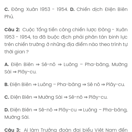
C.
Đông Xuân 1953 - 1954.
D.
Chiến dịch Điện Biên
Phủ.
Câu 2:
Cuộc Tổng tiến công chiến lược Đông - Xuân
1953 - 1954, ta đã buộc địch phải phân tán binh lực
trên chiến trường ở những địa điểm nào theo trình tự
thời gian ?
A.
Điện Biên ⇒ Sê-nô ⇒ Luông – Pha-băng, Mường
Sài ⇒ Plây-cu.
B.
Điện Biên ⇒ Luông – Pha-băng ⇒ Sê nô ⇒ Plây-cu.
C.
Điện Biên ⇒ Mường Sài ⇒ Sê-nô ⇒ Plây-cu.
D.
Điện Biên ⇒ Sê-nô ⇒ Plây-cu ⇒ Luông – Pha-băng,
Mường Sài.
Câu 3:
Ai làm Trưởng đoàn đại biểu Việt Nam đến