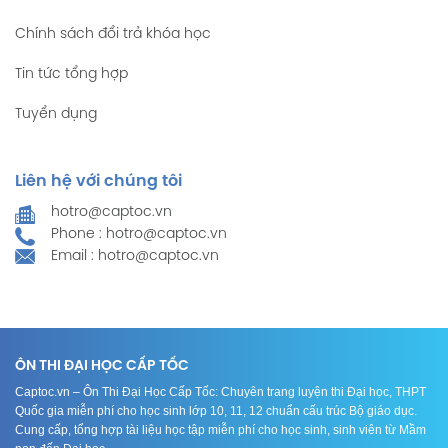
Chính sách đổi trả khóa học
Tin tức tổng hợp
Tuyển dụng
Liên hệ với chúng tôi
hotro@captoc.vn
Phone : hotro@captoc.vn
Email : hotro@captoc.vn
ÔN THI ĐẠI HỌC CẤP TỐC
Captoc.vn – Ôn Thi Đại Học Cấp Tốc: Chuyên trang luyện thi Đại học, THPT
Quốc gia miễn phí cho học sinh lớp 10, 11, 12 chuẩn cấu trúc Bộ giáo dục.
Cung cấp, tổng hợp tài liệu học tập miễn phí cho học sinh, sinh viên từ Mầm