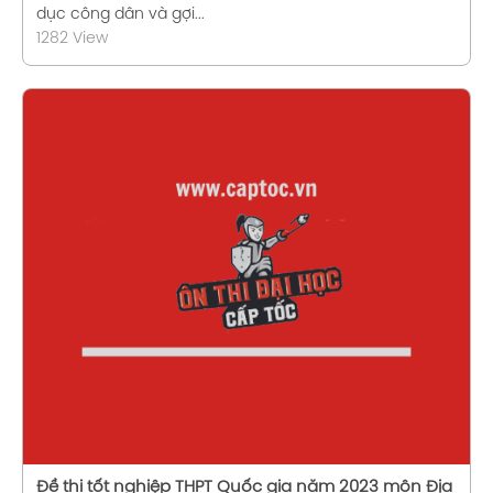
dục công dân và gợi...
1282 View
Xem chi tiết
Đề thi tốt nghiệp THPT Quốc gia năm 2023 môn Địa