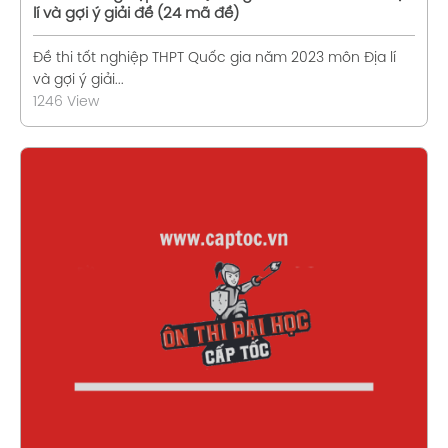
lí và gợi ý giải đề (24 mã đề)
Đề thi tốt nghiệp THPT Quốc gia năm 2023 môn Địa lí
và gợi ý giải...
1246 View
Xem chi tiết