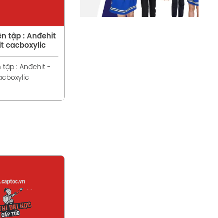
ện tập : Anđehit
it cacboxylic
 tập : Anđehit -
acboxylic
em chi tiết