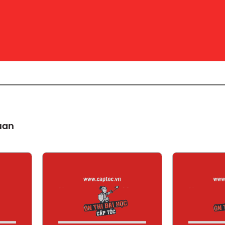
quan
t
Xem chi tiết
X