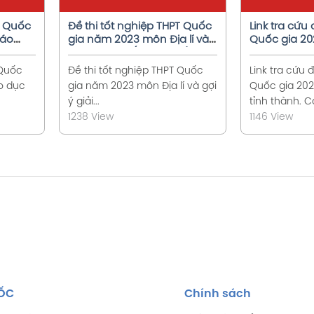
T Quốc
Đề thi tốt nghiệp THPT Quốc
Link tra cứu 
iáo
gia năm 2023 môn Địa lí và
Quốc gia 20
 giải
gợi ý giải đề (24 mã đề)
tỉnh thành
 Quốc
Đề thi tốt nghiệp THPT Quốc
Link tra cứu 
o dục
gia năm 2023 môn Địa lí và gợi
Quốc gia 202
ý giải...
tỉnh thành. C
1238 View
1146 View
TỐC
Chính sách