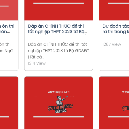
 ôn thi
Đáp án CHÍNH THỨC đề thi
Dự đoán tá
môn
tốt nghiệp THPT 2023 từ Bộ
ra thi trong 
GD&ĐT (Tất cả các môn trắc
THPT 2023
nghiệm)
n thi
Đáp án CHÍNH THỨC đề thi tốt
1287 View
ôn Ngữ
nghiệp THPT 2023 từ Bộ GD&ĐT
(Tất cả...
1314 View
t
Xem chi tiết
X