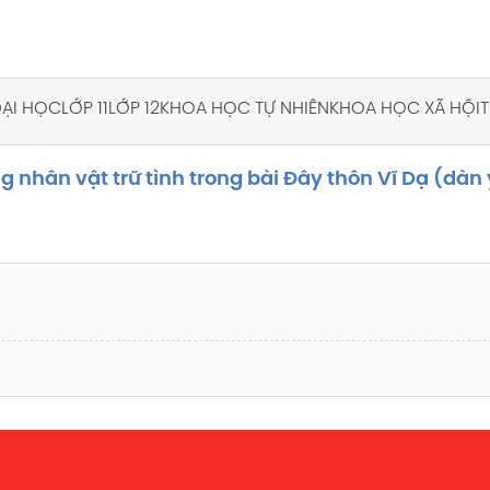
 ĐẠI HỌC
LỚP 11
LỚP 12
KHOA HỌC TỰ NHIÊN
KHOA HỌC XÃ HỘI
T
g nhân vật trữ tình trong bài Đây thôn Vĩ Dạ (dàn