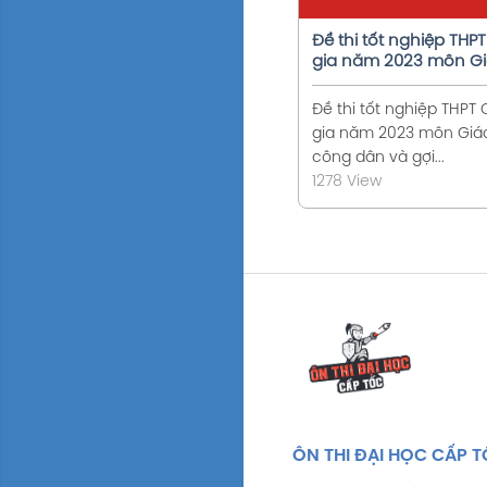
Đề thi tốt nghiệp THP
gia năm 2023 môn G
dục công dân và gợi ý
đề (24 mã đề)
Đề thi tốt nghiệp THPT
gia năm 2023 môn Giá
công dân và gợi...
1278 View
ÔN THI ĐẠI HỌC CẤP 