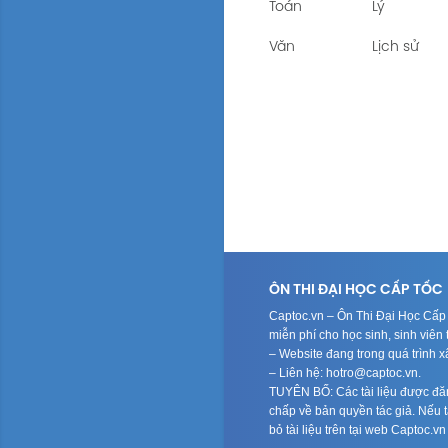
Toán
Lý
Văn
Lịch sử
ÔN THI ĐẠI HỌC CẤP TỐC
Captoc.vn – Ôn Thi Đại Học Cấp T
miễn phí cho học sinh, sinh viê
– Website đang trong quá trình 
– Liên hệ: hotro@captoc.vn.
TUYÊN BỐ: Các tài liệu được đăng
chấp về bản quyền tác giả. Nếu tá
bỏ tài liệu trên tại web Captoc.v