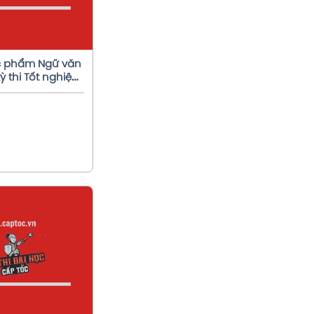
c phẩm Ngữ văn
kỳ thi Tốt nghiệp
em chi tiết