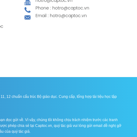
hotro@captoc.vn
Phone : hotro@captoc.vn
Email : hotro@captoc.vn
ọc
1, 12 chuẩn cấu trúc Bộ giáo dục. Cung cấp, tổng hợp tài liệu học tập
ạn đọc gửi về. Vì vậy, chúng tôi không chịu trách nhiệm trước các tranh
được phép chia sẻ tại Captoc.vn, quý tác giả vui lòng gửi email đề nghị gỡ
ầu của quý tác giả.