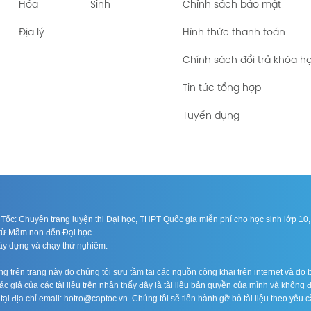
Hóa
Sinh
Chính sách bảo mật
Địa lý
Hình thức thanh toán
Chính sách đổi trả khóa h
Tin tức tổng hợp
Tuyển dụng
ốc: Chuyên trang luyện thi Đại học, THPT Quốc gia miễn phí cho học sinh lớp 10, 1
n từ Mầm non đến Đại học.
xây dựng và chạy thử nghiệm.
 trên trang này do chúng tôi sưu tầm tại các nguồn công khai trên internet và do b
c giả của các tài liệu trên nhận thấy đây là tài liệu bản quyền của mình và không 
n tại địa chỉ email: hotro@captoc.vn. Chúng tôi sẽ tiến hành gỡ bỏ tài liệu theo yêu c