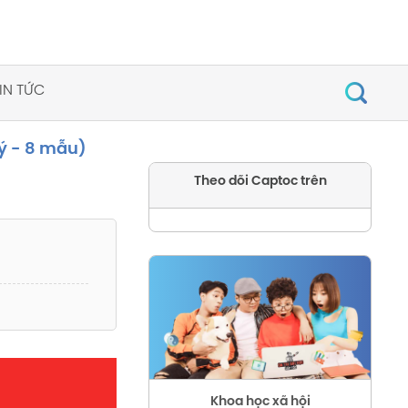
IN TỨC
 ý - 8 mẫu)
Theo dõi Captoc trên
Khoa học xã hội