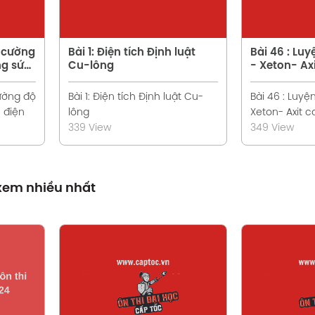
à cường
Bài 1: Điện tích Định luật
Bài 46 : Luy
ng sức
Cu-lông
- Xeton- Ax
cường độ
Bài 1: Điện tích Định luật Cu-
Bài 46 : Luyện
 điện
lông
Xeton- Axit c
339 View
349 View
 xem nhiều nhất
t
Xem chi tiết
X