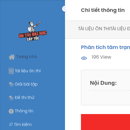
Skip
Chi tiết thông tin
to
content
TÀI LIỆU ÔN THI
TÀI LIỆU
Phân tích tâm trạn
Trang chủ
196 View
Tài liệu ôn thi
Giải bài tập
Đề thi thử
Thông tin
Tìm kiếm