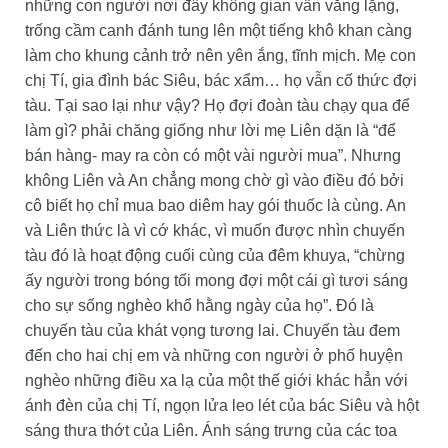
những con người nơi đây không gian vẫn vắng lặng,
trống cầm canh đánh tung lên một tiếng khô khan càng
làm cho khung cảnh trở nên yên ắng, tĩnh mịch. Mẹ con
chị Tí, gia đình bác Siêu, bác xẩm… họ vẫn cố thức đợi
tàu. Tại sao lại như vậy? Họ đợi đoàn tàu chạy qua để
làm gì? phải chăng giống như lời mẹ Liên dặn là “để
bán hàng- may ra còn có một vài người mua”. Nhưng
không Liên và An chẳng mong chờ gì vào điều đó bởi
cô biết họ chỉ mua bao diêm hay gói thuốc là cùng. An
và Liên thức là vì cớ khác, vì muốn được nhìn chuyến
tàu đó là hoạt động cuối cùng của đêm khuya, “chừng
ấy người trong bóng tối mong đợi một cái gì tươi sáng
cho sự sống nghèo khổ hằng ngày của họ”. Đó là
chuyến tàu của khát vọng tương lai. Chuyến tàu đem
đến cho hai chị em và những con người ở phố huyện
nghèo những điều xa lạ của một thế giới khác hẳn với
ánh đèn của chị Tí, ngọn lửa leo lét của bác Siêu và hột
sáng thưa thớt của Liên. Ánh sáng trưng của các toa