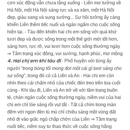
cơn xúc động vẫn chưa lắng xuống - Liên mơ tưởng về
Hà Nội, một Hà Nội sáng rực và xa xăm, một Hà Nội
đẹp, giàu sang và sung sướng... Sự hồi tưởng ấy càng
khiến Liên thêm tiếc nuối và ngán ngẩm cho cuộc sống
hiện tại. - Tàu đến khiến hai chị em sống với quá khứ
tươi đẹp và được sống trong một thế giới mới tốt hơn,
sáng hơn, rực rỡ, vui tươi hơn cuộc sống thường ngày
⇒ Tâm trạng xúc động, vui sướng, hạnh phúc, mơ mộng
- Phố huyện với từng ấy
4. Hai chị em khi tàu đi
người “
trong bóng tối mong đợi một cái gì tươi sáng cho
sự sống
”, trong đó có cả Liên và An - Hai chị em còn
nhìn theo cái chấm nhỏ của chiếc đèn treo trên toa cuối
cùng - Khi tàu đi, Liên và An trở về với tâm trạng buồn
tẻ, chán ngán cuộc sống thường ngày, niềm vui của hai
chị em chỉ lóe sáng rồi vụt tắt - Tất cả chìm trong màn
đêm với ngọn đèn tù mù chỉ chiếu sáng một vùng đất
nhỏ đi vào giấc ngủ chập chờn của Liên ⇒ Tâm trạng
nuối tiếc, niềm suy tư thao thức về cuộc sống hằng