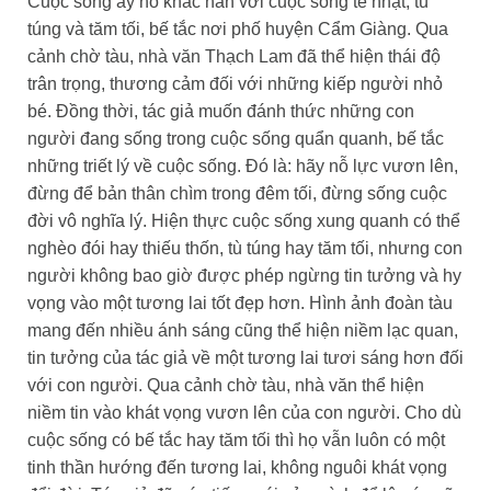
Cuộc sống ấy nó khác hẳn với cuộc sống tẻ nhạt, tù
túng và tăm tối, bế tắc nơi phố huyện Cẩm Giàng. Qua
cảnh chờ tàu, nhà văn Thạch Lam đã thể hiện thái độ
trân trọng, thương cảm đối với những kiếp người nhỏ
bé. Đồng thời, tác giả muốn đánh thức những con
người đang sống trong cuộc sống quẩn quanh, bế tắc
những triết lý về cuộc sống. Đó là: hãy nỗ lực vươn lên,
đừng để bản thân chìm trong đêm tối, đừng sống cuộc
đời vô nghĩa lý. Hiện thực cuộc sống xung quanh có thể
nghèo đói hay thiếu thốn, tù túng hay tăm tối, nhưng con
người không bao giờ được phép ngừng tin tưởng và hy
vọng vào một tương lai tốt đẹp hơn. Hình ảnh đoàn tàu
mang đến nhiều ánh sáng cũng thể hiện niềm lạc quan,
tin tưởng của tác giả về một tương lai tươi sáng hơn đối
với con người. Qua cảnh chờ tàu, nhà văn thể hiện
niềm tin vào khát vọng vươn lên của con người. Cho dù
cuộc sống có bế tắc hay tăm tối thì họ vẫn luôn có một
tinh thần hướng đến tương lai, không nguôi khát vọng