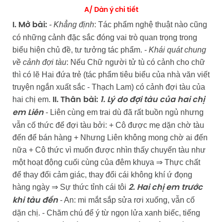
A/ Dàn ý chi tiết
- Khẳng định
: Tác phẩm nghệ thuật nào cũng
I. Mở bài:
có những cảnh đặc sắc đóng vai trò quan trọng trong
biểu hiện chủ đề, tư tưởng tác phẩm.
- Khái quát chung
về cảnh đợi tàu
: Nếu Chữ người tử tù có cảnh cho chữ
thì có lẽ Hai đứa trẻ (tác phẩm tiêu biểu của nhà văn viết
truyện ngắn xuất sắc - Thạch Lam) có cảnh đợi tàu của
hai chị em.
II. Thân bài:
1. Lý do đợi tàu của hai chị
- Liên cùng em trai dù đã rất buồn ngủ nhưng
em Liên
vẫn cố thức để đợi tàu bởi: + Cô được mẹ dặn chờ tàu
đến để bán hàng + Nhưng Liên không mong chờ ai đến
nữa + Cô thức vì muốn được nhìn thấy chuyến tàu như
một hoạt động cuối cùng của đêm khuya ⇒ Thực chất
để thay đổi cảm giác, thay đổi cái không khí ứ đọng
hàng ngày ⇒ Sự thức tỉnh cái tôi
2. Hai chị em trước
- An: mi mắt sắp sửa rơi xuống, vẫn cố
khi tàu đến
dặn chị. - Chăm chú để ý từ ngọn lửa xanh biếc, tiếng