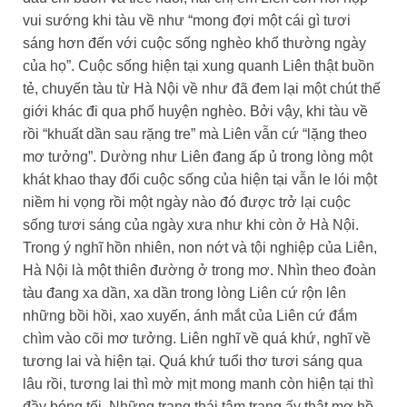
vui sướng khi tàu về như “mong đợi một cái gì tươi
sáng hơn đến với cuộc sống nghèo khổ thường ngày
của họ”. Cuộc sống hiện tại xung quanh Liên thật buồn
tẻ, chuyến tàu từ Hà Nội về như đã đem lại một chút thế
giới khác đi qua phố huyện nghèo. Bởi vậy, khi tàu về
rồi “khuất dần sau rặng tre” mà Liên vẫn cứ “lặng theo
mơ tưởng”. Dường như Liên đang ấp ủ trong lòng một
khát khao thay đổi cuộc sống của hiện tại vẫn le lói một
niềm hi vọng rồi một ngày nào đó được trở lại cuộc
sống tươi sáng của ngày xưa như khi còn ở Hà Nội.
Trong ý nghĩ hồn nhiên, non nớt và tội nghiệp của Liên,
Hà Nội là một thiên đường ở trong mơ. Nhìn theo đoàn
tàu đang xa dần, xa dần trong lòng Liên cứ rộn lên
những bồi hồi, xao xuyến, ánh mắt của Liên cứ đắm
chìm vào cõi mơ tưởng. Liên nghĩ về quá khứ, nghĩ về
tương lai và hiện tại. Quá khứ tuổi thơ tươi sáng qua
lâu rồi, tương lai thì mờ mịt mong manh còn hiện tại thì
đầy bóng tối. Những trạng thái tâm trạng ấy thật mơ hồ,