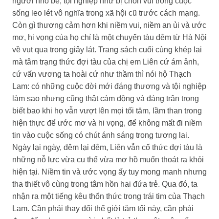
người nhỏ bé, tội nghiệp như bị chôn vùi trong cuộc
sống leo lét vô nghĩa trong xã hội cũ trước cách mạng.
Còn gì thương cảm hơn khi niềm vui, niềm an ủi và ước
mơ, hi vọng của họ chỉ là một chuyến tàu đêm từ Hà Nội
về vụt qua trong giây lát. Trang sách cuối cùng khép lại
mà tâm trạng thức đợi tàu của chị em Liên cứ ám ảnh,
cứ vấn vương ta hoài cứ như thầm thì nói hộ Thạch
Lam: có những cuộc đời mới đáng thương và tội nghiệp
làm sao nhưng cũng thật cảm động và đáng trân trọng
biết bao khi họ vẫn vượt lên mọi tối tăm, lầm than trong
hiện thực để ước mơ và hi vọng, để không mất đi niềm
tin vào cuộc sống có chút ánh sáng trong tương lai.
Ngày lại ngày, đêm lại đêm, Liên vẫn cố thức đợi tàu là
những nỗ lực vừa cụ thể vừa mơ hồ muốn thoát ra khỏi
hiện tại. Niềm tin và ước vọng ấy tuy mong manh nhưng
tha thiết vô cùng trong tâm hồn hai đứa trẻ. Qua đó, ta
nhận ra một tiếng kêu thổn thức trong trái tim của Thạch
Lam. Cần phải thay đổi thế giới tăm tối này, cần phải