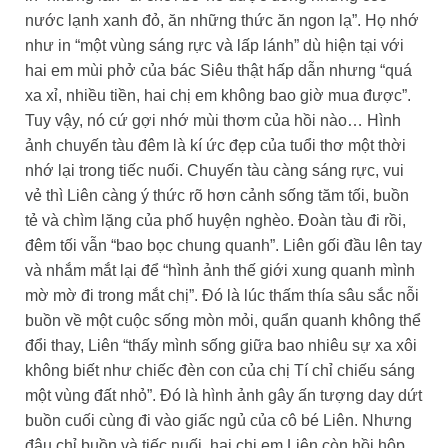
nước lạnh xanh đỏ, ăn những thức ăn ngon lạ”. Họ nhớ
như in “một vùng sáng rực và lấp lánh” dù hiện tại với
hai em mùi phở của bác Siêu thật hấp dẫn nhưng “quá
xa xỉ, nhiều tiền, hai chị em không bao giờ mua được”.
Tuy vậy, nó cứ gợi nhớ mùi thơm của hồi nào… Hình
ảnh chuyến tàu đêm là kí ức đẹp của tuổi thơ một thời
nhớ lại trong tiếc nuối. Chuyến tàu càng sáng rực, vui
vẻ thì Liên càng ý thức rõ hơn cảnh sống tăm tối, buồn
tẻ và chìm lặng của phố huyện nghèo. Đoàn tàu đi rồi,
đêm tối vẫn “bao bọc chung quanh”. Liên gối đầu lên tay
và nhắm mắt lại để “hình ảnh thế giới xung quanh mình
mờ mờ đi trong mắt chị”. Đó là lúc thấm thía sâu sắc nỗi
buồn về một cuộc sống mòn mỏi, quẩn quanh không thể
đổi thay, Liên “thấy mình sống giữa bao nhiêu sự xa xôi
không biết như chiếc đèn con của chị Tí chỉ chiếu sáng
một vùng đất nhỏ”. Đó là hình ảnh gây ấn tượng day dứt
buồn cuối cùng đi vào giấc ngủ của cô bé Liên. Nhưng
đâu chỉ buồn và tiếc nuối, hai chị em Liên còn hồi hộp