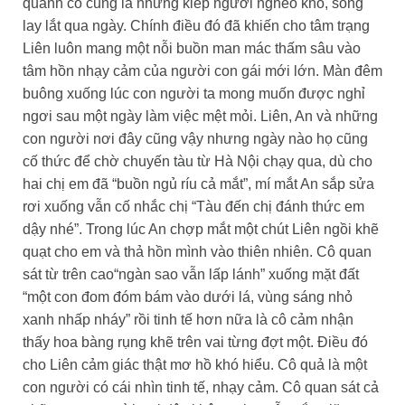
quanh cô cũng là những kiếp người nghèo khổ, sống
lay lắt qua ngày. Chính điều đó đã khiến cho tâm trạng
Liên luôn mang một nỗi buồn man mác thấm sâu vào
tâm hồn nhạy cảm của người con gái mới lớn. Màn đêm
buông xuống lúc con người ta mong muốn được nghỉ
ngơi sau một ngày làm việc mệt mỏi. Liên, An và những
con người nơi đây cũng vậy nhưng ngày nào họ cũng
cố thức để chờ chuyến tàu từ Hà Nội chạy qua, dù cho
hai chị em đã “buồn ngủ ríu cả mắt”, mí mắt An sắp sửa
rơi xuống vẫn cố nhắc chị “Tàu đến chị đánh thức em
dậy nhé”. Trong lúc An chợp mắt một chút Liên ngồi khẽ
quạt cho em và thả hồn mình vào thiên nhiên. Cô quan
sát từ trên cao“ngàn sao vẫn lấp lánh” xuống mặt đất
“một con đom đóm bám vào dưới lá, vùng sáng nhỏ
xanh nhấp nháy” rồi tinh tế hơn nữa là cô cảm nhận
thấy hoa bàng rụng khẽ trên vai từng đợt một. Điều đó
cho Liên cảm giác thật mơ hồ khó hiểu. Cô quả là một
con người có cái nhìn tinh tế, nhạy cảm. Cô quan sát cả