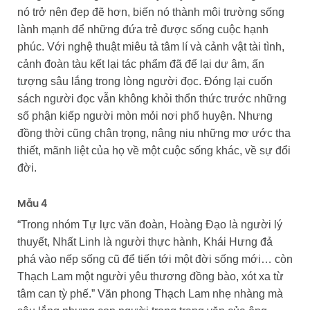
nó trở nên đẹp đẽ hơn, biến nó thành môi trường sống
lành mạnh để những đứa trẻ được sống cuộc hạnh
phúc. Với nghệ thuật miêu tả tâm lí và cảnh vật tài tình,
cảnh đoàn tàu kết lại tác phẩm đã để lại dư âm, ấn
tượng sâu lắng trong lòng người đọc. Đóng lại cuốn
sách người đọc vẫn không khỏi thổn thức trước những
số phận kiếp người mòn mỏi nơi phố huyện. Nhưng
đồng thời cũng chân trọng, nâng niu những mơ ước tha
thiết, mãnh liệt của họ về một cuộc sống khác, về sự đổi
đời.
Mẫu 4
“Trong nhóm Tự lực văn đoàn, Hoàng Đạo là người lý
thuyết, Nhất Linh là người thực hành, Khái Hưng đả
phá vào nếp sống cũ để tiến tới một đời sống mới… còn
Thạch Lam một người yêu thương đồng bào, xót xa từ
tâm can tỳ phế.” Văn phong Thạch Lam nhẹ nhàng mà