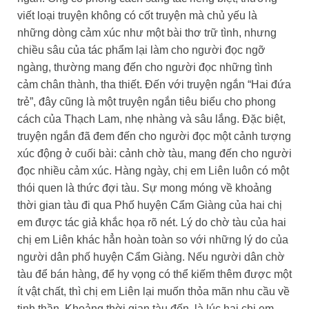
viết loại truyện không có cốt truyện mà chủ yếu là
những dòng cảm xúc như một bài thơ trữ tình, nhưng
chiều sâu của tác phẩm lại làm cho người đọc ngỡ
ngàng, thường mang đến cho người đọc những tình
cảm chân thành, tha thiết. Đến với truyện ngắn “Hai đứa
trẻ”, đây cũng là một truyện ngắn tiêu biểu cho phong
cách của Thạch Lam, nhẹ nhàng và sâu lắng. Đặc biệt,
truyện ngắn đã đem đến cho người đọc một cảnh tượng
xúc động ở cuối bài: cảnh chờ tàu, mang đến cho người
đọc nhiều cảm xúc. Hàng ngày, chị em Liên luôn có một
thói quen là thức đợi tàu. Sự mong móng về khoảng
thời gian tàu đi qua Phố huyện Cẩm Giàng của hai chị
em được tác giả khắc họa rõ nét. Lý do chờ tàu của hai
chị em Liên khác hẳn hoàn toàn so với những lý do của
người dân phố huyện Cẩm Giàng. Nếu người dân chờ
tàu để bán hàng, để hy vọng có thể kiếm thêm được một
ít vật chất, thì chị em Liên lại muốn thỏa mãn nhu cầu về
tinh thần. Khoảng thời gian tàu đến, là lúc hai chị em