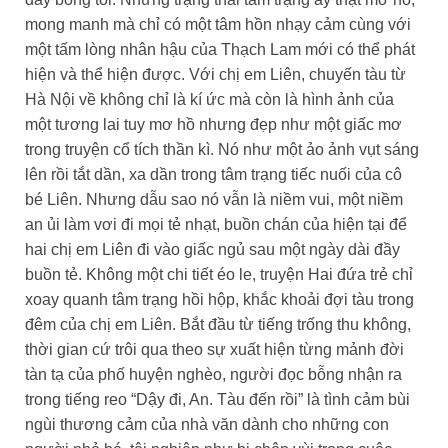
mong manh mà chỉ có một tâm hồn nhạy cảm cùng với
một tấm lòng nhân hậu của Thạch Lam mới có thể phát
hiện và thể hiện được. Với chị em Liên, chuyến tàu từ
Hà Nội về không chỉ là kí ức mà còn là hình ảnh của
một tương lai tuy mơ hồ nhưng đẹp như một giấc mơ
trong truyện cổ tích thần kì. Nó như một ảo ảnh vụt sáng
lên rồi tắt dần, xa dần trong tâm trạng tiếc nuối của cô
bé Liên. Nhưng dẫu sao nó vẫn là niềm vui, một niềm
an ủi làm vơi đi mọi tẻ nhạt, buồn chán của hiện tại để
hai chị em Liên đi vào giấc ngủ sau một ngày dài đầy
buồn tẻ. Không một chi tiết éo le, truyện Hai đứa trẻ chỉ
xoay quanh tâm trạng hồi hộp, khắc khoải đợi tàu trong
đêm của chị em Liên. Bắt đầu từ tiếng trống thu không,
thời gian cứ trôi qua theo sự xuất hiện từng mảnh đời
tàn tạ của phố huyện nghèo, người đọc bỗng nhận ra
trong tiếng reo “Dậy đi, An. Tàu đến rồi” là tình cảm bùi
ngùi thương cảm của nhà văn dành cho những con