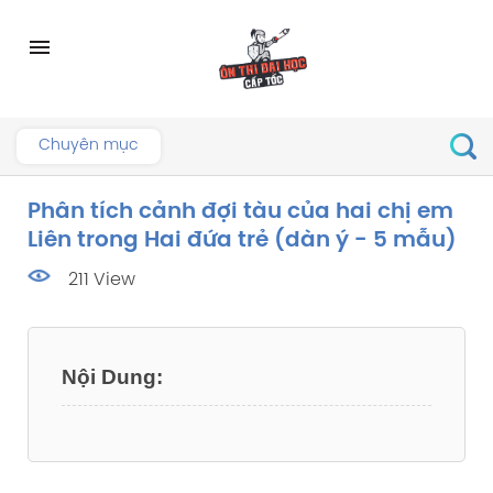
Skip
to
menu
content
Chuyên mục
Phân tích cảnh đợi tàu của hai chị em
Liên trong Hai đứa trẻ (dàn ý - 5 mẫu)
211 View