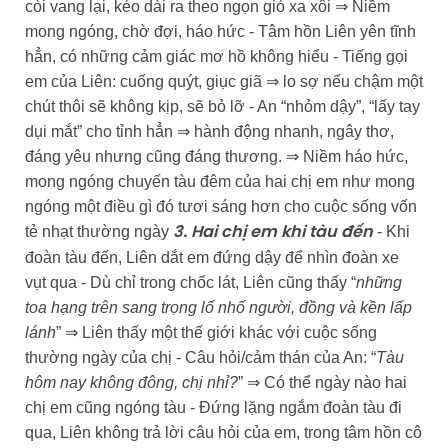
còi vang lại, kéo dài ra theo ngọn gió xa xôi ⇒ Niềm
mong ngóng, chờ đợi, háo hức - Tâm hồn Liên yên tĩnh
hẳn, có những cảm giác mơ hồ không hiểu - Tiếng gọi
em của Liên: cuống quýt, giục giã ⇒ lo sợ nếu chậm một
chút thôi sẽ không kịp, sẽ bỏ lỡ - An “nhỏm dậy”, “lấy tay
dụi mắt” cho tỉnh hẳn ⇒ hành động nhanh, ngây thơ,
đáng yêu nhưng cũng đáng thương. ⇒ Niềm háo hức,
mong ngóng chuyến tàu đêm của hai chị em như mong
ngóng một điều gì đó tươi sáng hơn cho cuộc sống vốn
tẻ nhạt thường ngày
- Khi
3. Hai chị em khi tàu đến
đoàn tàu đến, Liên dắt em đứng dậy để nhìn đoàn xe
vụt qua - Dù chỉ trong chốc lát, Liên cũng thấy “
những
toa hạng trên sang trọng lố nhố người, đồng và kền lấp
lánh
” ⇒ Liên thấy một thế giới khác với cuộc sống
thường ngày của chị - Câu hỏi/cảm thán của An: “
Tàu
hôm nay không đông, chị nhỉ?
” ⇒ Có thể ngày nào hai
chị em cũng ngóng tàu - Đứng lặng ngắm đoàn tàu đi
qua, Liên không trả lời câu hỏi của em, trong tâm hồn cô