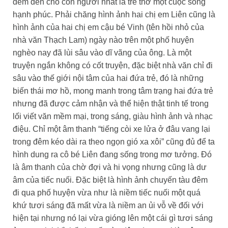
đem đến cho con người nhất là trẻ thơ một cuộc sống
hạnh phúc. Phải chăng hình ảnh hai chị em Liên cũng là
hình ảnh của hai chị em cậu bé Vinh (tên hồi nhỏ của
nhà văn Thạch Lam) ngày nào trên một phố huyện
nghèo nay đã lùi sâu vào dĩ vãng của ông. Là một
truyện ngắn không có cốt truyện, đặc biệt nhà văn chỉ đi
sâu vào thế giới nội tâm của hai đứa trẻ, đó là những
biến thái mơ hồ, mong manh trong tâm trạng hai đứa trẻ
nhưng đã được cảm nhận và thể hiện thật tinh tế trong
lối viết văn mềm mại, trong sáng, giàu hình ảnh và nhạc
điệu. Chỉ một âm thanh “tiếng còi xe lửa ở đâu vang lại
trong đêm kéo dài ra theo ngọn gió xa xôi” cũng đủ để ta
hình dung ra cô bé Liên đang sống trong mơ tưởng. Đó
là âm thanh của chờ đợi và hi vọng nhưng cũng là dư
âm của tiếc nuối. Đặc biệt là hình ảnh chuyến tàu đêm
đi qua phố huyện vừa như là niềm tiếc nuối một quá
khứ tươi sáng đã mất vừa là niềm an ủi vỗ về đối với
hiện tại nhưng nó lại vừa gióng lên một cái gì tươi sáng