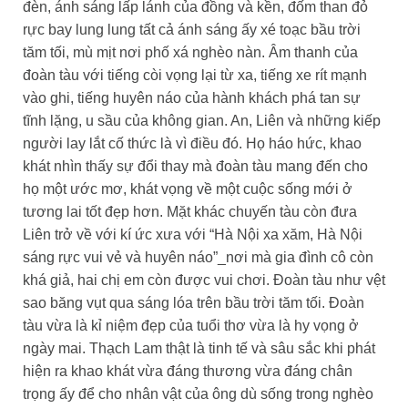
đèn, ánh sáng lấp lánh của đồng và kền, đốm than đỏ
rực bay lung lung tất cả ánh sáng ấy xé toạc bầu trời
tăm tối, mù mịt nơi phố xá nghèo nàn. Âm thanh của
đoàn tàu với tiếng còi vọng lại từ xa, tiếng xe rít mạnh
vào ghi, tiếng huyên náo của hành khách phá tan sự
tĩnh lặng, u sầu của không gian. An, Liên và những kiếp
người lay lắt cố thức là vì điều đó. Họ háo hức, khao
khát nhìn thấy sự đổi thay mà đoàn tàu mang đến cho
họ một ước mơ, khát vọng về một cuộc sống mới ở
tương lai tốt đẹp hơn. Mặt khác chuyến tàu còn đưa
Liên trở về với kí ức xưa với “Hà Nội xa xăm, Hà Nội
sáng rực vui vẻ và huyên náo”_nơi mà gia đình cô còn
khá giả, hai chị em còn được vui chơi. Đoàn tàu như vệt
sao băng vụt qua sáng lóa trên bầu trời tăm tối. Đoàn
tàu vừa là kỉ niệm đẹp của tuổi thơ vừa là hy vọng ở
ngày mai. Thạch Lam thật là tinh tế và sâu sắc khi phát
hiện ra khao khát vừa đáng thương vừa đáng chân
trọng ấy để cho nhân vật của ông dù sống trong nghèo