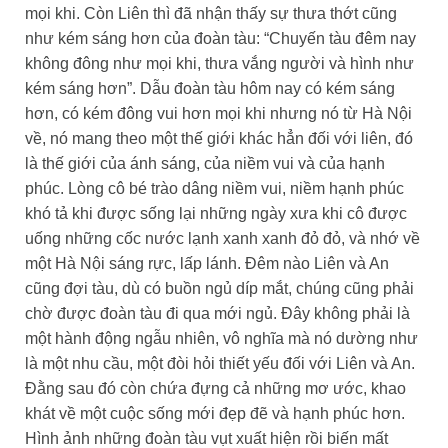
mọi khi. Còn Liên thì đã nhận thấy sự thưa thớt cũng
như kém sáng hơn của đoàn tàu: “Chuyến tàu đêm nay
không đông như mọi khi, thưa vắng người và hình như
kém sáng hơn”. Dẫu đoàn tàu hôm nay có kém sáng
hơn, có kém đông vui hơn mọi khi nhưng nó từ Hà Nội
về, nó mang theo một thế giới khác hẳn đối với liên, đó
là thế giới của ánh sáng, của niềm vui và của hạnh
phúc. Lòng cô bé trào dâng niềm vui, niềm hạnh phúc
khó tả khi được sống lại những ngày xưa khi cô được
uống những cốc nước lạnh xanh xanh đỏ đỏ, và nhớ về
một Hà Nội sáng rực, lấp lánh. Đêm nào Liên và An
cũng đợi tàu, dù có buồn ngủ díp mắt, chúng cũng phải
chờ được đoàn tàu đi qua mới ngủ. Đây không phải là
một hành động ngẫu nhiên, vô nghĩa mà nó dường như
là một nhu cầu, một đòi hỏi thiết yếu đối với Liên và An.
Đằng sau đó còn chứa đựng cả những mơ ước, khao
khát về một cuộc sống mới đẹp đẽ và hạnh phúc hơn.
Hình ảnh những đoàn tàu vụt xuất hiện rồi biến mất