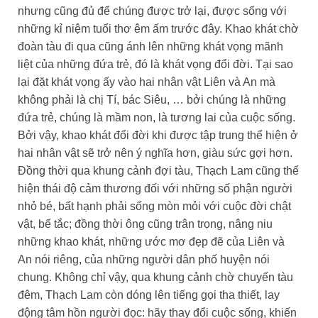
nhưng cũng đủ để chúng được trở lại, được sống với
những kỉ niệm tuổi thơ êm ấm trước đây. Khao khát chờ
đoàn tàu đi qua cũng ánh lên những khát vọng mãnh
liệt của những đứa trẻ, đó là khát vọng đổi đời. Tại sao
lại đặt khát vọng ấy vào hai nhân vật Liên và An mà
không phải là chị Tí, bác Siêu, … bởi chúng là những
đứa trẻ, chúng là mầm non, là tương lai của cuộc sống.
Bởi vậy, khao khát đổi đời khi được tập trung thể hiện ở
hai nhân vật sẽ trở nên ý nghĩa hơn, giàu sức gợi hơn.
Đồng thời qua khung cảnh đợi tàu, Thạch Lam cũng thể
hiện thái độ cảm thương đối với những số phận người
nhỏ bé, bất hạnh phải sống mòn mỏi với cuộc đời chật
vật, bế tắc; đồng thời ông cũng trân trọng, nâng niu
những khao khát, những ước mơ đẹp đẽ của Liên và
An nói riêng, của những người dân phố huyện nói
chung. Không chỉ vậy, qua khung cảnh chờ chuyến tàu
đêm, Thạch Lam còn dóng lên tiếng gọi tha thiết, lay
động tâm hồn người đọc: hãy thay đổi cuộc sống, khiến