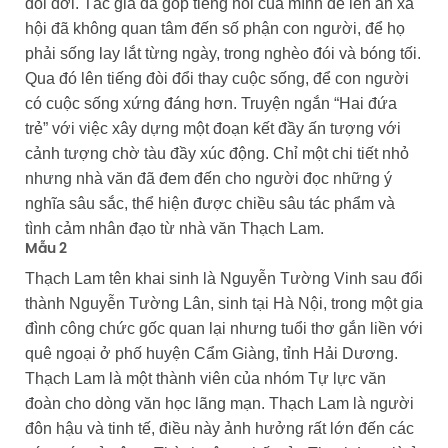
đổi đời. Tác giả đã góp tiếng nói của mình để lên án xã
hội đã không quan tâm đến số phận con người, để họ
phải sống lay lắt từng ngày, trong nghèo đói và bóng tối.
Qua đó lên tiếng đòi đổi thay cuộc sống, để con người
có cuộc sống xứng đáng hơn. Truyện ngắn “Hai đứa
trẻ” với việc xây dựng một đoạn kết đầy ấn tượng với
cảnh tượng chờ tàu đầy xúc động. Chỉ một chi tiết nhỏ
nhưng nhà văn đã đem đến cho người đọc những ý
nghĩa sâu sắc, thể hiện được chiều sâu tác phẩm và
tình cảm nhân đạo từ nhà văn Thạch Lam.
Mẫu 2
Thạch Lam tên khai sinh là Nguyễn Tường Vinh sau đổi
thành Nguyễn Tường Lân, sinh tại Hà Nội, trong một gia
đình công chức gốc quan lại nhưng tuổi thơ gắn liền với
quê ngoại ở phố huyện Cẩm Giàng, tỉnh Hải Dương.
Thạch Lam là một thành viên của nhóm Tự lực văn
đoàn cho dòng văn học lãng mạn. Thạch Lam là người
đôn hậu và tinh tế, điều này ảnh hưởng rất lớn đến các