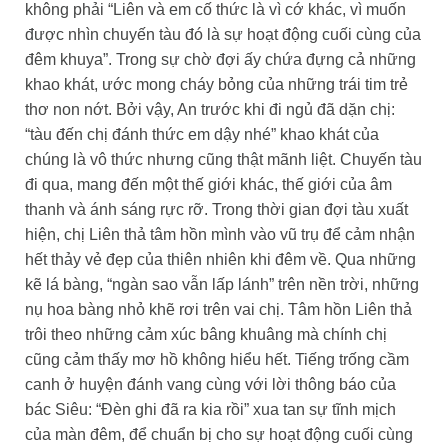
không phải “Liên và em cố thức là vì cớ khác, vì muốn
được nhìn chuyến tàu đó là sự hoạt động cuối cùng của
đêm khuya”. Trong sự chờ đợi ấy chứa đựng cả những
khao khát, ước mong cháy bỏng của những trái tim trẻ
thơ non nớt. Bởi vậy, An trước khi đi ngủ đã dặn chị:
“tàu đến chị đánh thức em dậy nhé” khao khát của
chúng là vô thức nhưng cũng thật mãnh liệt. Chuyến tàu
đi qua, mang đến một thế giới khác, thế giới của âm
thanh và ánh sáng rực rỡ. Trong thời gian đợi tàu xuất
hiện, chị Liên thả tâm hồn mình vào vũ trụ để cảm nhận
hết thảy vẻ đẹp của thiên nhiên khi đêm về. Qua những
kẽ lá bàng, “ngàn sao vẫn lấp lánh” trên nền trời, những
nụ hoa bàng nhỏ khẽ rơi trên vai chị. Tâm hồn Liên thả
trôi theo những cảm xúc bâng khuâng mà chính chị
cũng cảm thấy mơ hồ không hiểu hết. Tiếng trống cầm
canh ở huyện đánh vang cùng với lời thông báo của
bác Siêu: “Đèn ghi đã ra kia rồi” xua tan sự tĩnh mịch
của màn đêm, để chuẩn bị cho sự hoạt động cuối cùng