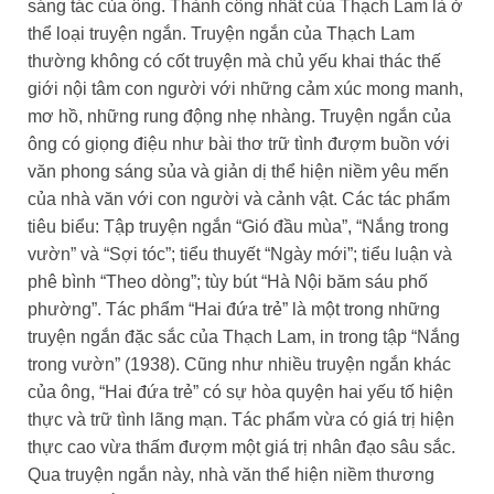
sáng tác của ông. Thành công nhất của Thạch Lam là ở
thể loại truyện ngắn. Truyện ngắn của Thạch Lam
thường không có cốt truyện mà chủ yếu khai thác thế
giới nội tâm con người với những cảm xúc mong manh,
mơ hồ, những rung động nhẹ nhàng. Truyện ngắn của
ông có giọng điệu như bài thơ trữ tình đượm buồn với
văn phong sáng sủa và giản dị thể hiện niềm yêu mến
của nhà văn với con người và cảnh vật. Các tác phẩm
tiêu biểu: Tập truyện ngắn “Gió đầu mùa”, “Nắng trong
vườn” và “Sợi tóc”; tiểu thuyết “Ngày mới”; tiểu luận và
phê bình “Theo dòng”; tùy bút “Hà Nội băm sáu phố
phường”. Tác phẩm “Hai đứa trẻ” là một trong những
truyện ngắn đặc sắc của Thạch Lam, in trong tập “Nắng
trong vườn” (1938). Cũng như nhiều truyện ngắn khác
của ông, “Hai đứa trẻ” có sự hòa quyện hai yếu tố hiện
thực và trữ tình lãng mạn. Tác phẩm vừa có giá trị hiện
thực cao vừa thấm đượm một giá trị nhân đạo sâu sắc.
Qua truyện ngắn này, nhà văn thể hiện niềm thương