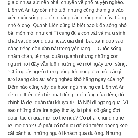
gia đình sa sút nên phải chuyển về phố huyện nghèo.
Liên và An tuy còn nhỏ tuổi nhưng cũng tham gia vào
việc nuôi sống gia đình bằng cách trông một cửa hàng
nhỏ ở chợ. Quanh Liên cũng là biết bao kiếp sống nhỏ
bé, mòn mỏi như chị Tí cùng đứa con vất vả mưu sinh,
chật vật để sống qua ngày, gia đình bác xẩm góp vào
bằng tiếng đàn bần bật trong yên lặng,… Cuộc sống
nhàm chán, tẻ nhạt, quẩn quanh nhưng những con
người nơi đây vẫn luôn hướng về một ngày tươi sáng:
“Chừng ấy người trong bóng tối mong đợi một cái gì
tươi sáng cho sự sống nghèo khổ hằng ngày của họ”.
Đêm nào cũng vậy, dù buồn ngủ nhưng cả Liên và An
đều cố thức để chờ hoạt động cuối cùng của đêm, đó
chính là đợi đoàn tàu khuya từ Hà Nội đi ngang qua. Vì
sao những đứa trẻ ngây thơ ấy lại phải cố gắng đợi
đoàn tàu đi qua mới có thể ngủ? Có phải chúng nghe
lời mẹ dặn? Có phải cố nán lại để bán thêm phong kẹo,
cái bánh từ những người khách qua đường. Nhưng