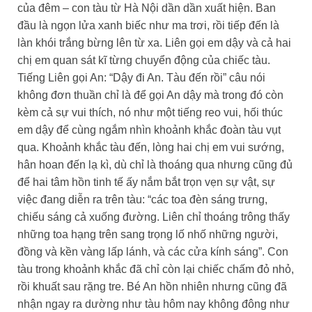
của đêm – con tàu từ Hà Nội dần dần xuất hiện. Ban
đầu là ngọn lửa xanh biếc như ma trơi, rồi tiếp đến là
làn khói trắng bừng lên từ xa. Liên gọi em dậy và cả hai
chị em quan sát kĩ từng chuyển động của chiếc tàu.
Tiếng Liên gọi An: “Dậy đi An. Tàu đến rồi” câu nói
không đơn thuần chỉ là để gọi An dậy mà trong đó còn
kèm cả sự vui thích, nó như một tiếng reo vui, hối thúc
em dậy để cùng ngắm nhìn khoảnh khắc đoàn tàu vụt
qua. Khoảnh khắc tàu đến, lòng hai chị em vui sướng,
hân hoan đến lạ kì, dù chỉ là thoáng qua nhưng cũng đủ
để hai tâm hồn tinh tế ấy nắm bắt trọn vẹn sự vật, sự
việc đang diễn ra trên tàu: “các toa đèn sáng trưng,
chiếu sáng cả xuống đường. Liên chỉ thoáng trông thấy
những toa hạng trên sang trọng lố nhố những người,
đồng và kền vàng lấp lánh, và các cửa kính sáng”. Con
tàu trong khoảnh khắc đã chỉ còn lại chiếc chấm đỏ nhỏ,
rồi khuất sau rặng tre. Bé An hồn nhiên nhưng cũng đã
nhận ngay ra dường như tàu hôm nay không đông như