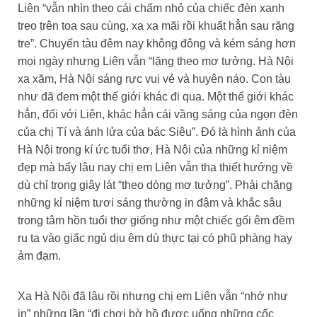
Liên “vẫn nhìn theo cái chấm nhỏ của chiếc đèn xanh
treo trên toa sau cùng, xa xa mãi rồi khuất hẳn sau rặng
tre”. Chuyến tàu đêm nay không đông và kém sáng hơn
mọi ngày nhưng Liên vẫn “lặng theo mơ tưởng. Hà Nội
xa xăm, Hà Nội sáng rực vui vẻ và huyên náo. Con tàu
như đã đem một thế giới khác đi qua. Một thế giới khác
hẳn, đối với Liên, khác hẳn cái vầng sáng của ngọn đèn
của chị Tí và ánh lửa của bác Siêu”. Đó là hình ảnh của
Hà Nội trong kí ức tuổi thơ, Hà Nội của những kỉ niệm
đẹp mà bấy lâu nay chị em Liên vẫn tha thiết hướng về
dù chỉ trong giây lát “theo dòng mơ tưởng”. Phải chăng
những kỉ niệm tươi sáng thường in đậm và khắc sâu
trong tâm hồn tuổi thơ giống như một chiếc gối êm đềm
ru ta vào giấc ngủ dịu êm dù thực tại có phũ phàng hay
ảm đạm.
Xa Hà Nội đã lâu rồi nhưng chị em Liên vẫn “nhớ như
in” những lần “đi chơi bờ hồ được uống những cốc