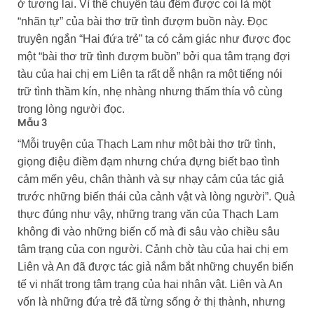
ở tương lai. Vì thế chuyến tàu đêm được coi là một
“nhãn tự” của bài thơ trữ tình đượm buồn này. Đọc
truyện ngắn “Hai đứa trẻ” ta có cảm giác như được đọc
một “bài thơ trữ tình đượm buồn” bởi qua tâm trạng đợi
tàu của hai chị em Liên ta rất dễ nhận ra một tiếng nói
trữ tình thầm kín, nhẹ nhàng nhưng thấm thía vô cùng
trong lòng người đọc.
Mẫu 3
“Mỗi truyện của Thạch Lam như một bài thơ trữ tình,
giọng điệu điềm đạm nhưng chứa đựng biết bao tình
cảm mến yêu, chân thành và sự nhạy cảm của tác giả
trước những biến thái của cảnh vật và lòng người”. Quả
thực đúng như vậy, những trang văn của Thạch Lam
không đi vào những biến cố mà đi sâu vào chiều sâu
tâm trạng của con người. Cảnh chờ tàu của hai chị em
Liên và An đã được tác giả nắm bắt những chuyển biến
tế vi nhất trong tâm trạng của hai nhân vật. Liên và An
vốn là những đứa trẻ đã từng sống ở thị thành, nhưng