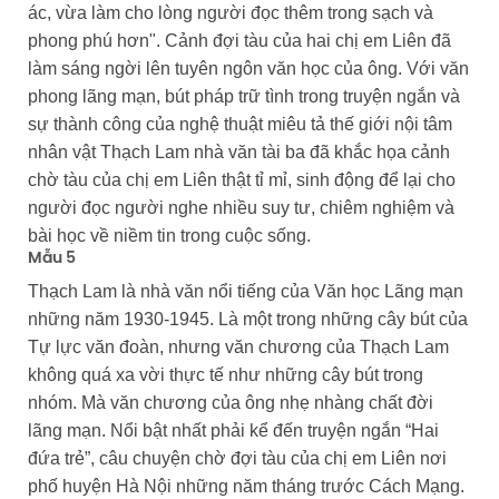
ác, vừa làm cho lòng người đọc thêm trong sạch và
phong phú hơn". Cảnh đợi tàu của hai chị em Liên đã
làm sáng ngời lên tuyên ngôn văn học của ông. Với văn
phong lãng mạn, bút pháp trữ tình trong truyện ngắn và
sự thành công của nghệ thuật miêu tả thế giới nội tâm
nhân vật Thạch Lam nhà văn tài ba đã khắc họa cảnh
chờ tàu của chị em Liên thật tỉ mỉ, sinh động để lại cho
người đọc người nghe nhiều suy tư, chiêm nghiệm và
bài học về niềm tin trong cuộc sống.
Mẫu 5
Thạch Lam là nhà văn nổi tiếng của Văn học Lãng mạn
những năm 1930-1945. Là một trong những cây bút của
Tự lực văn đoàn, nhưng văn chương của Thạch Lam
không quá xa vời thực tế như những cây bút trong
nhóm. Mà văn chương của ông nhẹ nhàng chất đời
lãng mạn. Nổi bật nhất phải kể đến truyện ngắn “Hai
đứa trẻ”, câu chuyện chờ đợi tàu của chị em Liên nơi
phố huyện Hà Nội những năm tháng trước Cách Mạng.