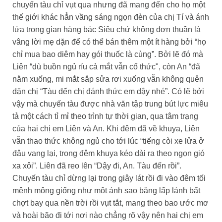
chuyến tàu chỉ vụt qua nhưng đã mang đến cho họ một
thế giới khác hẳn vầng sáng ngọn đèn của chị Tí và ánh
lửa trong gian hàng bác Siêu chứ không đơn thuần là
vâng lời mẹ dặn để có thể bán thêm một ít hàng bởi “họ
chỉ mua bao diêm hay gói thuốc là cùng”. Bởi lẽ đó mà
Liên “dù buồn ngủ ríu cả mắt vẫn cố thức", còn An “đã
nằm xuống, mi mắt sắp sửa rơi xuống vẫn không quên
dặn chị “Tàu đến chị đánh thức em dậy nhé”. Có lẽ bởi
vậy mà chuyến tàu được nhà văn tập trung bút lực miêu
tả một cách tỉ mỉ theo trình tự thời gian, qua tâm trạng
của hai chị em Liên và An. Khi đêm đã về khuya, Liên
vẫn thao thức không ngủ cho tới lúc “tiếng còi xe lửa ở
đâu vang lại, trong đêm khuya kéo dài ra theo ngọn gió
xa xôi”. Liên đã reo lên “Dậy đi, An. Tàu đến rồi”.
Chuyến tàu chỉ dừng lại trong giây lát rồi đi vào đêm tối
mênh mông giống như một ánh sao băng lấp lánh bất
chợt bay qua nền trời rồi vụt tắt, mang theo bao ước mơ
và hoài bão đi tới nơi nào chẳng rõ vậy nên hai chị em