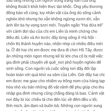
sâu lắng nhưng con người trong trang văn của ông
không thoát li khỏi hiện thực tàn khốc. Ông yêu thương
đồng bào vô cùng, tuy nhân vật của ông dù sống cảnh
nghèo khó nhưng họ vẫn không ngừng vươn tới, vẫn
ánh lên tia hy vọng tươi mới. Truyện ngắn “Hai đứa trẻ”
với cảnh đợi tàu của chị em Liên là minh chứng cho
điều đó. Liên và An trước đây từng sống ở Hà Nội -
chốn thị thành huyên náo, nhộn nhịp có nhiều điều mới
lạ. Ở đó hai chị em được mẹ đưa đi chơi Hồ Tây, được
ăn những món ngon nhưng kể từ khi cha cô bị mất việc
gia đình phải chuyển về quê_nơi phố huyện nghèo để
sinh sống. Con người và cuộc sống nơi đây đối lập
hoàn toàn với quá khứ xa xăm của Liên. Giờ đây hai chị
em được mẹ giao cho nhiệm vụ trông nom cửa hàng tạp
hóa nhỏ xíu bán những đồ vặt vãnh để phụ giúp cho thu
nhập gia đình nhưng cũng chẳng đáng là bao. Cảnh vật
nơi đây từ lúc chiều tà cho đến lúc về đêm đều u tối,
tĩnh mịch, ảm đạm và buồn bã. Những con người xung