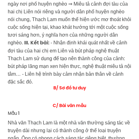
ngày nơi phố huyện nghèo ⇒ Miêu tả cảnh đợi tàu của
hai chị Liên nói riêng và người dân phố huyện nghèo
nói chung, Thạch Lam muốn thể hiện ước mơ thoát khỏi
cuộc sống hiện tại, khao khát hướng tới một cuộc sống
tươi sáng hơn, ý nghĩa hơn của những người dân
nghèo.
- Nhận định khái quát nhất về cảnh
III. Kết bài:
đợi tàu của hai chị em Liên và bút pháp nghệ thuật
Thạch Lam sử dụng để tạo nên thành công của cảnh:
bút pháp lãng mạn xen hiện thực, nghệ thuật miêu tả nội
tâm… - Liên hệ trình bày cảm nhận bản thân về cảnh
đặc sắc đó.
B/ Sơ đồ tư duy
C/ Bài văn mẫu
Mẫu
1
Nhà văn Thạch Lam là một nhà văn thường sáng tác về
truyện dài nhưng lại có thành công ở thể loại truyện
ngắn. Ông có phong cách sáng tác riêng biệt, thường