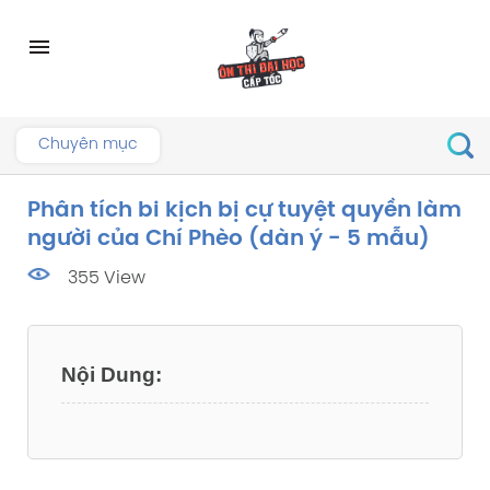
Skip
to
menu
content
Chuyên mục
Phân tích bi kịch bị cự tuyệt quyền làm
người của Chí Phèo (dàn ý - 5 mẫu)
355 View