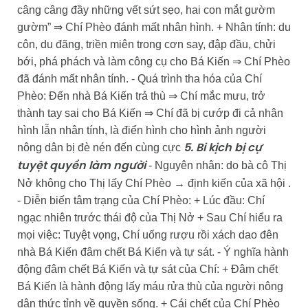
câng câng đầy những vết sứt sẹo, hai con mắt gườm
gườm” ⇒ Chí Phèo đánh mất nhân hình. + Nhân tính: du
côn, du đãng, triền miên trong cơn say, đập đầu, chửi
bới, phá phách và làm công cụ cho Bá Kiến ⇒ Chí Phèo
đã đánh mất nhân tính. - Quá trình tha hóa của Chí
Phèo: Đến nhà Bá Kiến trả thù ⇒ Chí mắc mưu, trở
thành tay sai cho Bá Kiến ⇒ Chí đã bị cướp đi cả nhân
hình lẫn nhân tính, là điển hình cho hình ảnh người
nông dân bị đè nén đến cùng cực
5. Bi kịch bị cự
- Nguyên nhân: do bà cô Thị
tuyệt quyền làm người
Nở không cho Thị lấy Chí Phèo → định kiến của xã hội .
- Diễn biến tâm trạng của Chí Phèo: + Lúc đầu: Chí
ngạc nhiên trước thái độ của Thị Nở + Sau Chí hiểu ra
mọi việc: Tuyệt vọng, Chí uống rượu rồi xách dao đên
nhà Bá Kiến đâm chết Bá Kiến và tự sát. - Ý nghĩa hành
động đâm chết Bá Kiến và tự sát của Chí: + Đâm chết
Bá Kiến là hành động lấy máu rửa thù của người nông
dân thức tỉnh về quyền sống. + Cái chết của Chí Phèo