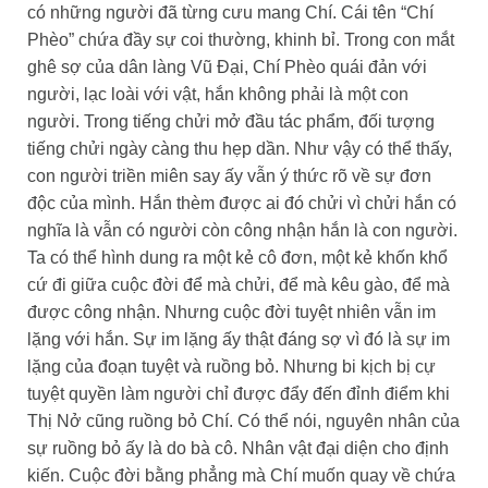
có những người đã từng cưu mang Chí. Cái tên “Chí
Phèo” chứa đầy sự coi thường, khinh bỉ. Trong con mắt
ghê sợ của dân làng Vũ Đại, Chí Phèo quái đản với
người, lạc loài với vật, hắn không phải là một con
người. Trong tiếng chửi mở đầu tác phẩm, đối tượng
tiếng chửi ngày càng thu hẹp dần. Như vậy có thể thấy,
con người triền miên say ấy vẫn ý thức rõ về sự đơn
độc của mình. Hắn thèm được ai đó chửi vì chửi hắn có
nghĩa là vẫn có người còn công nhận hắn là con người.
Ta có thể hình dung ra một kẻ cô đơn, một kẻ khốn khổ
cứ đi giữa cuộc đời để mà chửi, để mà kêu gào, để mà
được công nhận. Nhưng cuộc đời tuyệt nhiên vẫn im
lặng với hắn. Sự im lặng ấy thật đáng sợ vì đó là sự im
lặng của đoạn tuyệt và ruồng bỏ. Nhưng bi kịch bị cự
tuyệt quyền làm người chỉ được đẩy đến đỉnh điểm khi
Thị Nở cũng ruồng bỏ Chí. Có thể nói, nguyên nhân của
sự ruồng bỏ ấy là do bà cô. Nhân vật đại diện cho định
kiến. Cuộc đời bằng phẳng mà Chí muốn quay về chứa