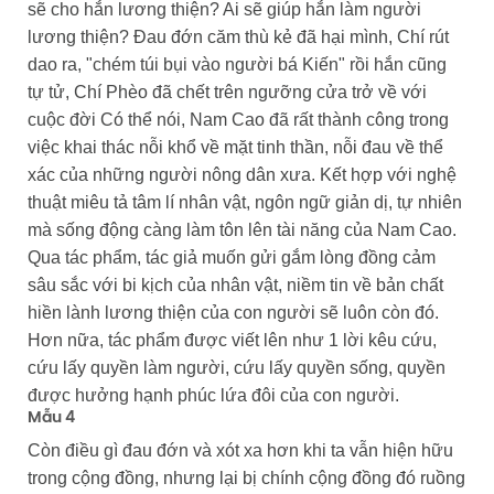
sẽ cho hắn lương thiện? Ai sẽ giúp hắn làm người
lương thiện? Đau đớn căm thù kẻ đã hại mình, Chí rút
dao ra, "chém túi bụi vào người bá Kiến" rồi hắn cũng
tự tử, Chí Phèo đã chết trên ngưỡng cửa trở về với
cuộc đời Có thể nói, Nam Cao đã rất thành công trong
việc khai thác nỗi khổ về mặt tinh thần, nỗi đau về thể
xác của những người nông dân xưa. Kết hợp với nghệ
thuật miêu tả tâm lí nhân vật, ngôn ngữ giản dị, tự nhiên
mà sống động càng làm tôn lên tài năng của Nam Cao.
Qua tác phẩm, tác giả muốn gửi gắm lòng đồng cảm
sâu sắc với bi kịch của nhân vật, niềm tin về bản chất
hiền lành lương thiện của con người sẽ luôn còn đó.
Hơn nữa, tác phẩm được viết lên như 1 lời kêu cứu,
cứu lấy quyền làm người, cứu lấy quyền sống, quyền
được hưởng hạnh phúc lứa đôi của con người.
Mẫu 4
Còn điều gì đau đớn và xót xa hơn khi ta vẫn hiện hữu
trong cộng đồng, nhưng lại bị chính cộng đồng đó ruồng