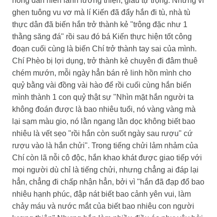
nông dân hiền lành lương thiện, giàu tự trọng. Nhưng vì
ghen tuông vu vơ mà lí Kiến đã đẩy hắn đi tù, nhà tù
thực dân đã biến hắn trở thành kẻ "trông đặc như 1
thằng săng đá" rồi sau đó bá Kiến thực hiện tốt công
đoạn cuối cùng là biến Chí trở thành tay sai của mình.
Chí Phèo bị lợi dụng, trở thành kẻ chuyên đi đâm thuê
chém mướn, mỗi ngày hẳn bán rẻ linh hồn mình cho
quỷ bằng vài đồng vài hào để rồi cuối cùng hắn biến
mình thành 1 con quỷ thật sự "Nhìn mặt hắn người ta
không đoán được là bao nhiêu tuổi, nó vàng vàng mà
lại sạm màu gio, nó lằn ngang lằn dọc không biết bao
nhiêu là vết sẹo "rồi hắn còn suốt ngày sau rượu" cứ
rượu vào là hắn chửi". Trong tiếng chửi lảm nhảm của
Chí còn lã nỗi cô độc, hắn khao khát được giao tiếp với
mọi người dù chỉ là tiếng chửi, nhưng chẳng ai đáp lại
hẳn, chẳng đi chấp nhận hẳn, bởi vì "hắn đã đạp đổ bao
nhiêu hạnh phúc, đập nát biết bao cảnh yên vui, làm
chảy máu và nước mắt của biết bao nhiêu con người