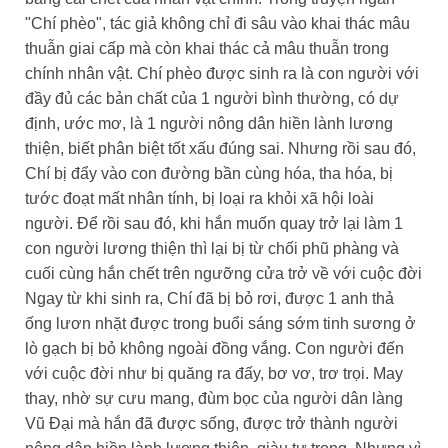
"Chí phèo", tác giả không chỉ đi sâu vào khai thác mâu
thuẫn giai cấp mà còn khai thác cả mâu thuẫn trong
chính nhân vật. Chí phèo được sinh ra là con người với
đầy đủ các bản chất của 1 người bình thường, có dự
định, ước mơ, là 1 người nông dân hiền lành lương
thiện, biết phân biệt tốt xấu đúng sai. Nhưng rồi sau đó,
Chí bị đẩy vào con đường bần cùng hóa, tha hóa, bị
tước đoạt mất nhân tính, bị loại ra khỏi xã hội loài
người. Để rồi sau đó, khi hắn muốn quay trở lại làm 1
con người lương thiện thì lại bị từ chối phũ phàng và
cuối cùng hắn chết trên ngưỡng cửa trở về với cuộc đời
Ngay từ khi sinh ra, Chí đã bị bỏ rơi, được 1 anh thả
ống lươn nhặt được trong buổi sáng sớm tinh sương ở
lò gạch bị bỏ không ngoài đồng vắng. Con người đến
với cuộc đời như bị quăng ra đấy, bơ vơ, trơ trọi. May
thay, nhờ sự cưu mang, đùm bọc của người dân làng
Vũ Đại mà hắn đã được sống, được trở thành người