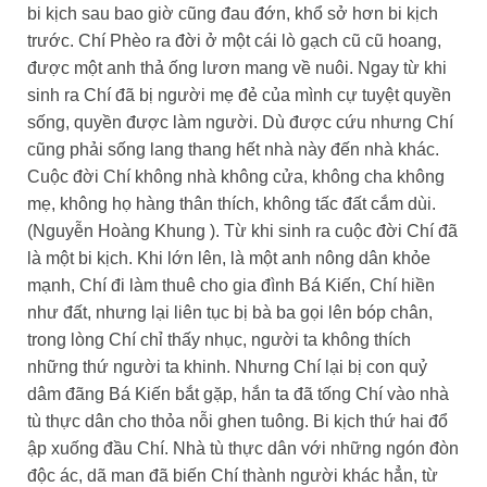
bi kịch sau bao giờ cũng đau đớn, khổ sở hơn bi kịch
trước. Chí Phèo ra đời ở một cái lò gạch cũ cũ hoang,
được một anh thả ống lươn mang về nuôi. Ngay từ khi
sinh ra Chí đã bị người mẹ đẻ của mình cự tuyệt quyền
sống, quyền được làm người. Dù được cứu nhưng Chí
cũng phải sống lang thang hết nhà này đến nhà khác.
Cuộc đời Chí không nhà không cửa, không cha không
mẹ, không họ hàng thân thích, không tấc đất cắm dùi.
(Nguyễn Hoàng Khung ). Từ khi sinh ra cuộc đời Chí đã
là một bi kịch. Khi lớn lên, là một anh nông dân khỏe
mạnh, Chí đi làm thuê cho gia đình Bá Kiến, Chí hiền
như đất, nhưng lại liên tục bị bà ba gọi lên bóp chân,
trong lòng Chí chỉ thấy nhục, người ta không thích
những thứ người ta khinh. Nhưng Chí lại bị con quỷ
dâm đãng Bá Kiến bắt gặp, hắn ta đã tống Chí vào nhà
tù thực dân cho thỏa nỗi ghen tuông. Bi kịch thứ hai đổ
ập xuống đầu Chí. Nhà tù thực dân với những ngón đòn
độc ác, dã man đã biến Chí thành người khác hẳn, từ