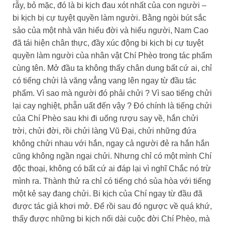
rẫy, bỏ mặc, đó là bi kịch đau xót nhất của con người –
bi kịch bị cự tuyệt quyền làm người. Bằng ngòi bút sắc
sảo của một nhà văn hiểu đời và hiểu người, Nam Cao
đã tái hiện chân thực, đầy xúc động bi kịch bị cự tuyệt
quyền làm người của nhân vật Chí Phèo trong tác phẩm
cùng tên. Mở đầu ta không thấy chân dung bất cứ ai, chỉ
có tiếng chửi là văng vẳng vang lên ngay từ đầu tác
phẩm. Vì sao mà người đó phải chửi ? Vì sao tiếng chửi
lại cay nghiệt, phẫn uất đến vậy ? Đó chính là tiếng chửi
của Chí Phèo sau khi đi uống rượu say về, hắn chửi
trời, chửi đời, rồi chửi làng Vũ Đại, chửi những đứa
không chửi nhau với hắn, ngay cả người đẻ ra hắn hắn
cũng không ngần ngại chửi. Nhưng chỉ có một mình Chí
độc thoại, không có bất cứ ai đáp lại vì nghĩ Chắc nó trừ
mình ra. Thành thử ra chỉ có tiếng chó sủa hòa với tiếng
một kẻ say đang chửi. Bi kịch của Chí ngay từ đầu đã
được tác giả khơi mở. Để rồi sau đó ngược về quá khứ,
thấy được những bi kịch nối dài cuộc đời Chí Phèo, mà