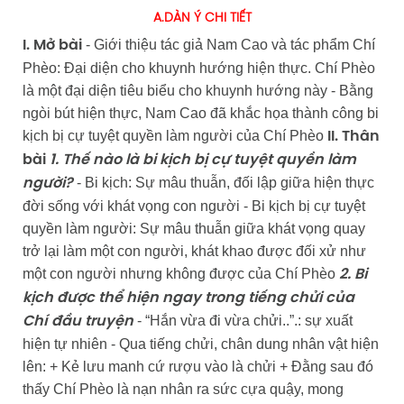
A.DÀN Ý CHI TIẾT
- Giới thiệu tác giả Nam Cao và tác phẩm Chí
I. Mở bài
Phèo: Đại diện cho khuynh hướng hiện thực. Chí Phèo
là một đại diện tiêu biểu cho khuynh hướng này - Bằng
ngòi bút hiện thực, Nam Cao đã khắc họa thành công bi
kịch bị cự tuyệt quyền làm người của Chí Phèo
II. Thân
bài
1. Thế nào là bi kịch bị cự tuyệt quyền làm
- Bi kịch: Sự mâu thuẫn, đối lập giữa hiện thực
người?
đời sống với khát vọng con người - Bi kịch bị cự tuyệt
quyền làm người: Sự mâu thuẫn giữa khát vọng quay
trở lại làm một con người, khát khao được đối xử như
một con người nhưng không được của Chí Phèo
2. Bi
kịch được thể hiện ngay trong tiếng chửi của
- “Hắn vừa đi vừa chửi..”.: sự xuất
Chí đầu truyện
hiện tự nhiên - Qua tiếng chửi, chân dung nhân vật hiện
lên: + Kẻ lưu manh cứ rượu vào là chửi + Đằng sau đó
thấy Chí Phèo là nạn nhân ra sức cựa quậy, mong