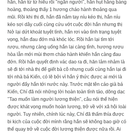
hắn, hẳn từ từ hiểu rồi "ngẩn người", hắn hụt hẫng bàng
hoàng, thoáng thấy 1 hương cháo hành thoảng qua
mũi. Rồi khi thị đi, hắn đã nắm tay níu kéo thị, hắn níu
kéo sợi dây cuối cùng cứu vớt cuộc đời hắn nhưng thị
Nở lại dứt khoát tuyệt tình, hắn rơi vào tình trạng tuyệt
vọng, hắn đau đớn mà khóc lóc. Rồi hắn lại tìm tới
rượu, nhưng càng uống hắn lại càng tỉnh, hương rượu
hòa lẫn mới mùi thơm cháo hành khiến hắn càng đau
đớn. Rồi hắn quyết định vác dao ra đi, hăn lảm nhảm là
sẽ đi tới nhà thị để giết bà cô nhưng cuối cùng hắn lại đi
tới nhà bá Kiến, có lẽ bởi vì hắn ý thức được ai mới là
người đẩy hắn tới nước này. Trước mặt tên cáo già bá
Kiến, Chí đã nói những lời hoàn toàn tỉnh táo, dõng dạc
"Tao muốn làm người lương thiện", câu nói thể hiện
được khát vọng muốn hoàn lương, trở về với xã hội loài
người. Tuy nhiên, chính lúc này, Chí đã thấm thía được
bi kịch của cuộc đời mình rằng hắn sẽ không bao giờ có
thể quay trở về cuộc đời lương thiện được nữa rồi. Ai