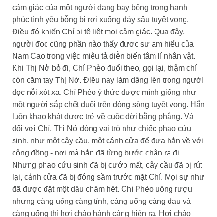
cảm giác của một người đang bay bổng trong hạnh
phúc tình yêu bỗng bị rơi xuống đáy sâu tuyệt vọng.
Điều đó khiến Chí bị tê liệt mọi cảm giác. Qua đây,
người đọc cũng phần nào thấy được sự am hiểu của
Nam Cao trong việc miêu tả diễn biến tâm lí nhân vật.
Khi Thị Nở bỏ đi, Chí Phèo đuổi theo, gọi lại, thậm chí
còn cầm tay Thị Nở. Điều này làm dâng lên trong người
đọc nỗi xót xa. Chí Phèo ý thức được mình giống như
một người sắp chết đuối trên dòng sông tuyệt vọng. Hắn
luôn khao khát được trở về cuộc đời bằng phẳng. Và
đối với Chí, Thị Nở đóng vai trò như chiếc phao cứu
sinh, như một cây cầu, một cánh cửa để đưa hắn về với
cộng đồng - nơi mà hắn đã từng bước chân ra đi.
Nhưng phao cứu sinh đã bị cướp mất, cây cầu đã bị rút
lại, cánh cửa đã bị đóng sầm trước mặt Chí. Mọi sự như
đã được đặt một dấu chấm hết. Chí Phèo uống rượu
nhưng càng uống càng tỉnh, càng uống càng đau và
càng uống thì hơi cháo hành càng hiện ra. Hơi cháo