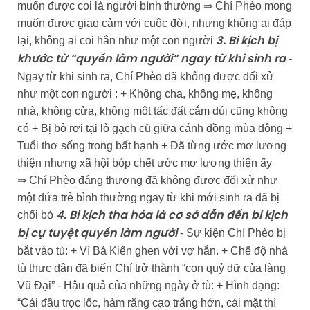
muốn được coi là người bình thường ⇒ Chí Phèo mong
muốn được giao cảm với cuộc đời, nhưng không ai đáp
lại, không ai coi hắn như một con người
3. Bi kịch bị
-
khước từ “quyền làm người” ngay từ khi sinh ra
Ngay từ khi sinh ra, Chí Phèo đã không được đối xử
như một con người : + Không cha, không mẹ, không
nhà, không cửa, không một tấc đất cắm dúi cũng không
có + Bị bỏ rơi tại lò gạch cũ giữa cánh đồng mùa đông +
Tuổi thơ sống trong bất hạnh + Đã từng ước mơ lương
thiện nhưng xã hội bóp chết ước mơ lương thiện ấy
⇒ Chí Phèo đáng thương đã không được đối xử như
một đứa trẻ bình thường ngay từ khi mới sinh ra đã bị
chối bỏ
4. Bi kịch tha hóa là cơ sở dẫn đến bi kịch
- Sự kiện Chí Phèo bị
bị cự tuyệt quyền làm người
bắt vào tù: + Vì Bá Kiến ghen với vợ hắn. + Chế độ nhà
tù thực dân đã biến Chí trở thành “con quỷ dữ của làng
Vũ Đại” - Hậu quả của những ngày ở tù: + Hình dạng:
“Cái đầu trọc lốc, hàm răng cạo trắng hớn, cái mặt thì