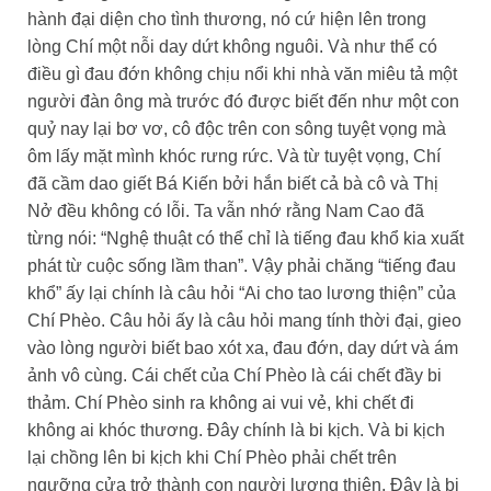
hành đại diện cho tình thương, nó cứ hiện lên trong
lòng Chí một nỗi day dứt không nguôi. Và như thể có
điều gì đau đớn không chịu nổi khi nhà văn miêu tả một
người đàn ông mà trước đó được biết đến như một con
quỷ nay lại bơ vơ, cô độc trên con sông tuyệt vọng mà
ôm lấy mặt mình khóc rưng rức. Và từ tuyệt vọng, Chí
đã cầm dao giết Bá Kiến bởi hắn biết cả bà cô và Thị
Nở đều không có lỗi. Ta vẫn nhớ rằng Nam Cao đã
từng nói: “Nghệ thuật có thể chỉ là tiếng đau khổ kia xuất
phát từ cuộc sống lầm than”. Vậy phải chăng “tiếng đau
khổ” ấy lại chính là câu hỏi “Ai cho tao lương thiện” của
Chí Phèo. Câu hỏi ấy là câu hỏi mang tính thời đại, gieo
vào lòng người biết bao xót xa, đau đớn, day dứt và ám
ảnh vô cùng. Cái chết của Chí Phèo là cái chết đầy bi
thảm. Chí Phèo sinh ra không ai vui vẻ, khi chết đi
không ai khóc thương. Đây chính là bi kịch. Và bi kịch
lại chồng lên bi kịch khi Chí Phèo phải chết trên
ngưỡng cửa trở thành con người lương thiện. Đây là bi