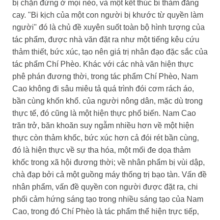
bị chặn đứng ở mọi nẻo, và một kết thúc bi thảm đắng
cay. "Bi kịch của một con người bị khước từ quyền làm
người" đó là chủ đề xuyên suốt toàn bộ hình tượng của
tác phẩm, được nhà văn đặt ra như một tiếng kêu cứu
thảm thiết, bức xúc, tạo nên giá trị nhân đạo đặc sắc của
tác phẩm Chí Phèo. Khác với các nhà văn hiện thực
phê phán đương thời, trong tác phẩm Chí Phèo, Nam
Cao không đi sâu miêu tả quá trình đói cơm rách áo,
bần cùng khốn khổ. của người nông dân, mặc dù trong
thực tế, đó cũng là một hiện thực phổ biến. Nam Cao
trăn trở, băn khoăn suy ngẫm nhiều hơn về một hiện
thực còn thảm khốc, bức xúc hơn cả đói rét bần cùng,
đó là hiện thực về sự tha hóa, một mối đe dọa thảm
khốc trong xã hội đương thời; về nhân phẩm bị vùi dập,
chà đạp bởi cả một guồng máy thống trị bạo tàn. Vấn đề
nhân phẩm, vấn đề quyền con người được đặt ra, chi
phối cảm hứng sáng tạo trong nhiều sáng tạo của Nam
Cao, trong đó Chí Phèo là tác phẩm thể hiện trực tiếp,