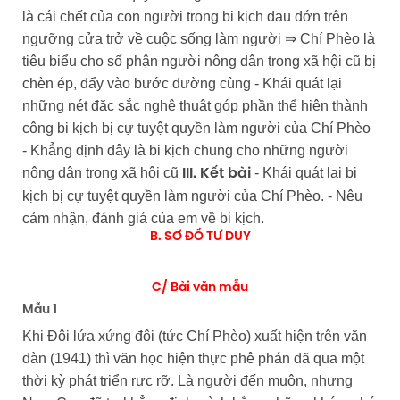
là cái chết của con người trong bi kịch đau đớn trên
ngưỡng cửa trở về cuộc sống làm người ⇒ Chí Phèo là
tiêu biểu cho số phận người nông dân trong xã hội cũ bị
chèn ép, đẩy vào bước đường cùng - Khái quát lại
những nét đặc sắc nghệ thuật góp phần thể hiện thành
công bi kịch bị cự tuyệt quyền làm người của Chí Phèo
- Khẳng định đây là bi kịch chung cho những người
nông dân trong xã hội cũ
- Khái quát lại bi
III. Kết bài
kịch bị cự tuyệt quyền làm người của Chí Phèo. - Nêu
cảm nhận, đánh giá của em về bi kịch.
B. SƠ ĐỒ TƯ DUY
C/ Bài văn mẫu
Mẫu 1
Khi Đôi lứa xứng đôi (tức Chí Phèo) xuất hiện trên văn
đàn (1941) thì văn học hiện thực phê phán đã qua một
thời kỳ phát triển rực rỡ. Là người đến muộn, nhưng