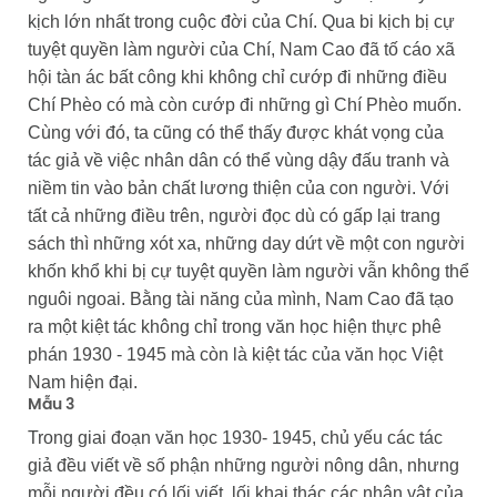
kịch lớn nhất trong cuộc đời của Chí. Qua bi kịch bị cự
tuyệt quyền làm người của Chí, Nam Cao đã tố cáo xã
hội tàn ác bất công khi không chỉ cướp đi những điều
Chí Phèo có mà còn cướp đi những gì Chí Phèo muốn.
Cùng với đó, ta cũng có thể thấy được khát vọng của
tác giả về việc nhân dân có thể vùng dậy đấu tranh và
niềm tin vào bản chất lương thiện của con người. Với
tất cả những điều trên, người đọc dù có gấp lại trang
sách thì những xót xa, những day dứt về một con người
khốn khổ khi bị cự tuyệt quyền làm người vẫn không thể
nguôi ngoai. Bằng tài năng của mình, Nam Cao đã tạo
ra một kiệt tác không chỉ trong văn học hiện thực phê
phán 1930 - 1945 mà còn là kiệt tác của văn học Việt
Nam hiện đại.
Mẫu 3
Trong giai đoạn văn học 1930- 1945, chủ yếu các tác
giả đều viết về số phận những người nông dân, nhưng
mỗi người đều có lối viết, lối khai thác các nhân vật của