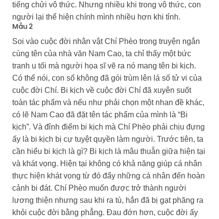
tiếng chửi vô thức. Nhưng nhiều khi trong vô thức, con
người lại thể hiện chính mình nhiều hơn khi tỉnh.
Mẫu 2
Soi vào cuộc đời nhân vật Chí Phèo trong truyện ngắn
cùng tên của nhà văn Nam Cao, ta chỉ thấy một bức
tranh u tối mà người họa sĩ vẽ ra nó mang tên bi kịch.
Có thể nói, con số không đã gói trùm lên lá số tử vi của
cuộc đời Chí. Bi kịch về cuộc đời Chí đã xuyên suốt
toàn tác phẩm và nếu như phải chọn một nhan đề khác,
có lẽ Nam Cao đã đặt tên tác phẩm của mình là “Bi
kịch”. Và đỉnh điểm bi kịch mà Chí Phèo phải chịu đựng
ấy là bi kịch bị cự tuyệt quyền làm người. Trước tiên, ta
cần hiểu bi kịch là gì? Bi kịch là mâu thuẫn giữa hiện tại
và khát vọng. Hiện tại không có khả năng giúp cá nhân
thực hiện khát vọng từ đó đẩy những cá nhân đến hoàn
cảnh bi đát. Chí Phèo muốn được trở thành người
lương thiện nhưng sau khi ra tù, hắn đã bị gạt phăng ra
khỏi cuộc đời bằng phẳng. Đau đớn hơn, cuộc đời ấy