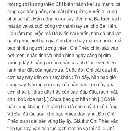
một người lương thiện Chí biến thành kẻ lưu manh: cái
răng cạo trắng hớn, cái mắt gờm gớm,. khiến ai cũng
phải sợ hãi. Hắn uống rượu say, đến nhà Bá Kiến rạch
mặt ăn vạ và cuối cùng trở thành tay sai cho Bá Kiến.
Hắn làm mọi việc mà Bá Kiến sai khiến, hắn đã phá vỡ
hạnh phúc biết bao gia đình làm chảy máu và nước mắt
bao nhiêu người lương thiện. Chí Phèo chìm sâu vào
hơi men, nhân tính và nhân hình ngày càng bị dìm
xuống đáy. Chẳng ai còn nhận ra anh Chí Phèo hiền
lành như đất của ngày xưa. Cuộc đời Chí trải qua hết
cơn say này đến cơn say khác : Từ đấy, hắn bao giờ
cũng say. Những cơn say của hắn tràn cơn này qua
cơn khác [. ] thức dậy hãy còn say, đập đầu, rạch mặt,
chửi bới, dọa nạt [. ] Chưa bao giờ hắn tỉnh [. ] Có lẽ
hắn cũng không biết rằng hắn là con quỷ dữ của làng
Vũ Đại đã tác quái cho bao nhiêu dân làng. Đời Chí
Phèo trượt dài trên vũng lầy ấy. Giá thử Chí Phèo vẫn
tiếp tục say, vẫn tiếp tục rạch mặt ăn vạ thì có lẽ Chí