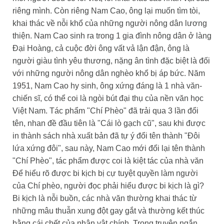
riêng mình. Còn riêng Nam Cao, ông lại muốn tìm tòi,
khai thác về nỗi khổ của những người nông dân lương
thiện. Nam Cao sinh ra trong 1 gia đình nông dân ở làng
Đại Hoàng, cả cuộc đời ông vất vả lận đận, ông là
người giàu tình yêu thương, nặng ân tình đặc biệt là đối
với những người nông dân nghèo khổ bị áp bức. Năm
1951, Nam Cao hy sinh, ông xứng đáng là 1 nhà văn-
chiến sĩ, có thể coi là ngòi bút đại thụ của nền văn học
Việt Nam. Tác phẩm "Chí Phèo" đã trải qua 3 lần đổi
tên, nhan đề đầu tiên là "Cái lò gạch cũ", sau khi được
in thành sách nhà xuất bản đã tự ý đổi tên thành "Đôi
lứa xứng đôi", sau này, Nam Cao mới đổi lại tên thành
"Chí Phèo", tác phẩm được coi là kiệt tác của nhà văn
Để hiểu rõ được bi kịch bị cự tuyệt quyền làm người
của Chí phèo, người đọc phải hiểu được bi kịch là gì?
Bi kịch là nỗi buồn, các nhà văn thường khai thác từ
những mâu thuẫn xung đột gay gắt và thường kết thúc
bằng cái chết của nhân vật chính. Trong truyện ngắn