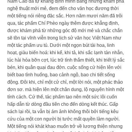
Nam Cao đã tự khẳng định mình bằng những khám phá
nghệ thuật mới mẻ, đem đến cho văn học đương thời
một tiếng nói riêng đặc sắc. Hơn năm mươi năm đã trôi
qua, tác phẩm Chí Phèo ngày thêm được khẳng định,
được khám phá từ những góc độ mới mẻ và chắc chắn
sẽ tồn tại vĩnh viễn trong lịch sử văn học Việt Nam như
một tác phẩm ưu tú. Dưới một ngọn bút tài hoa, linh
hoạt, giàu biến hoá: khi kể, khi tả, khi sắc lạnh tàn nhẫn,
lúc hài hòa bỡn cợt, lúc trữ tình thắm thiết, khi triết lý sắc
bén, khi quằn quại đau đớn. cuộc sống cứ hiện lên với
biết bao tình huống, bao cảnh ngộ, bao chi tiết sống
động. Đôi khi, chỉ một cử chỉ, một lời nói, một phác thảo
đơn sơ. mà hiện lên một chân dung, lộ nguyên hình một
tính cách. Cứ thế, tác phẩm tạo nên một sức lôi cuốn
hấp dẫn từ dòng đầu tiên cho đến dòng kết thúc. Gấp
sách lại rồi, ta vẫn bị ám ảnh không thôi bởi tiếng kêu
cứu của một con người bị tước mất quyền làm người.
Một tiếng nói khát khao muốn trở về lương thiện nhưng