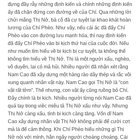
đựng đầy rẫy những định kiến và chính những định kiến
ấy đã chặn đứng con đường về của Chí. Qua những lời
chửi mắng Thị Nở, bà cô đã cự tuyệt lại khao khát hoàn
lương của Chí Phèo. Như vậy, nếu cái ác đã đẩy Chí
Phèo vào con đường lưu manh hóa, thì nay định kiến
đã đẩy Chí Phèo vào bi kịch thứ hai của cuộc đời. Nếu
như muốn tìm hiểu về bi kịch bị cự tuyệt, ta không thể
không tìm hiểu về Thị Nở. Thị là một người xấu, nghèo,
vô duyên, lại có mả hủi. Nhiều người đã nhận xét rằng
Nam Cao đã xây dựng một hàng rào dây thép và rắc vôi
xung quanh nhân vật này. Nam Cao gọi Thị Nở là “con
vật rất tởm”. Thế nhưng, con vật ấy cũng ruồng bỏ Chí.
Đây chính là bi kịch. Nhiều người từng nói Nam Cao đã
quá tay trong việc miêu tả Thị Nở xấu như vậy. Nhưng
Thị Nở càng xấu, tính bi kịch càng tăng. Vốn dĩ Nam
Cao xây dựng nhân vật Thị Nở không phải để cười cợt
mà là để cảm thông. Khi Chí Phèo hiểu những gì Thị
Nở nói với mình, hắn ngây người choáng choáng. Cái