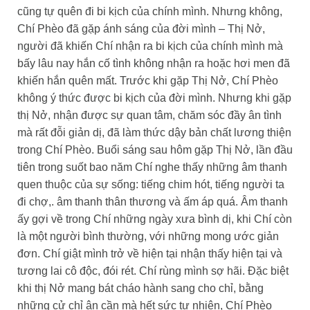
cũng tự quên đi bi kịch của chính mình. Nhưng không,
Chí Phèo đã gặp ánh sáng của đời mình – Thị Nở,
người đã khiến Chí nhận ra bi kịch của chính mình mà
bấy lâu nay hắn cố tình không nhận ra hoặc hơi men đã
khiến hắn quên mất. Trước khi gặp Thị Nở, Chí Phèo
không ý thức được bi kịch của đời mình. Nhưng khi gặp
thị Nở, nhận được sự quan tâm, chăm sóc đầy ân tình
mà rất đỗi giản dị, đã làm thức dậy bản chất lương thiện
trong Chí Phèo. Buổi sáng sau hôm gặp Thị Nở, lần đầu
tiên trong suốt bao năm Chí nghe thấy những âm thanh
quen thuộc của sự sống: tiếng chim hót, tiếng người ta
đi chợ,. âm thanh thân thương và ấm áp quá. Âm thanh
ấy gợi về trong Chí những ngày xưa bình dị, khi Chí còn
là một người bình thường, với những mong ước giản
đơn. Chí giật mình trở về hiện tại nhận thấy hiện tại và
tương lai cô độc, đói rét. Chí rùng mình sợ hãi. Đặc biệt
khi thị Nở mang bát cháo hành sang cho chỉ, bằng
những cử chỉ ân cần mà hết sức tự nhiên, Chí Phèo