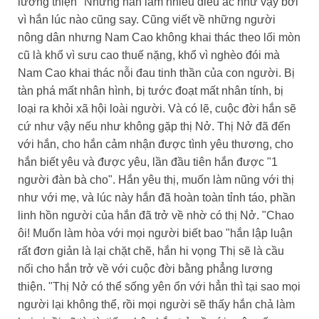
lương thiện" Nhưng hắn làm nhiều điều ác như vậy bởi
vì hắn lúc nào cũng say. Cũng viết về những người
nông dân nhưng Nam Cao không khai thác theo lối mòn
cũ là khổ vì sưu cao thuế nặng, khổ vì nghèo đói mà
Nam Cao khai thác nỗi đau tinh thần của con người. Bị
tàn phá mất nhân hình, bị tước đoạt mất nhân tính, bị
loại ra khỏi xã hội loài người. Và có lẽ, cuộc đời hắn sẽ
cứ như vậy nếu như không gặp thị Nở. Thị Nở đã đến
với hắn, cho hắn cảm nhận được tình yêu thương, cho
hắn biết yêu và được yêu, lần đầu tiên hắn được "1
người đàn bà cho". Hắn yêu thị, muốn làm nũng với thị
như với mẹ, và lúc này hắn đã hoàn toàn tỉnh táo, phần
linh hồn người của hắn đã trở về nhờ có thị Nở. "Chao
ôi! Muốn làm hòa với mọi người biết bao "hắn lập luận
rất đơn giản là lại chặt chẽ, hắn hi vọng Thị sẽ là cầu
nối cho hắn trở về với cuộc đời bằng phẳng lương
thiện. "Thị Nở có thể sống yên ổn với hẳn thì tại sao mọi
người lại không thể, rồi mọi người sẽ thấy hắn chả làm