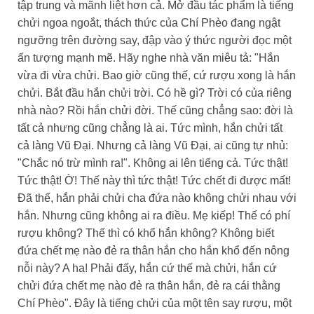
tập trung và mãnh liệt hơn cả. Mở đầu tác phẩm là tiếng
chửi ngoa ngoắt, thách thức của Chí Phèo đang ngật
ngưỡng trên đường say, đập vào ý thức người đọc một
ấn tượng mạnh mẽ. Hãy nghe nhà văn miêu tả: "Hắn
vừa đi vừa chửi. Bao giờ cũng thế, cứ rượu xong là hắn
chửi. Bắt đầu hắn chửi trời. Có hề gì? Trời có của riêng
nhà nào? Rồi hắn chửi đời. Thế cũng chẳng sao: đời là
tất cả nhưng cũng chẳng là ai. Tức mình, hắn chửi tất
cả làng Vũ Đại. Nhưng cả làng Vũ Đại, ai cũng tự nhủ:
"Chắc nó trừ mình ra!". Không ai lên tiếng cả. Tức thật!
Tức thật! Ờ! Thế này thì tức thật! Tức chết đi được mất!
Đã thế, hắn phải chửi cha đứa nào không chửi nhau với
hắn. Nhưng cũng không ai ra điều. Mẹ kiếp! Thế có phí
rượu không? Thế thì có khổ hắn không? Không biết
đứa chết mẹ nào đẻ ra thân hắn cho hắn khổ đến nông
nỗi này? A ha! Phải đấy, hắn cứ thế mà chửi, hắn cứ
chửi đứa chết mẹ nào đẻ ra thân hắn, đẻ ra cái thằng
Chí Phèo". Đây là tiếng chửi của một tên say rượu, một