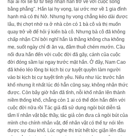
hại ai rồi sẽ từ từ tiếp nhận hắn trở về với cuộc sống
bằng phẳng". Hắn lại hy vọng, lại ước mơ về 1 gia đình
hạnh mà có thị Nở. Nhưng hy vọng chẳng kéo dài được
lâu, thị chợt nhớ ra ở nhà còn có 1 bà cô và thị muốn
quay trở về để hỏi ý kiến bà cô. Nhưng bà cô đã không
chấp nhận Chí bởi nghĩ hắn là thằng không cha không
mẹ, suốt ngày chỉ đi ăn vạ, đâm thuê chém mướn. Cầu
nối đưa hắn đến với cuộc đời đã gãy, cánh của cuộc
đời đóng sầm lại ngay trước mặt hắn. Ở đây, Nam Cao
đã khéo léo lồng bi kịch bị cự tuyệt quyền làm người
vào bi kịch bị cự tuyệt tình yêu. Nếu như lúc trước hắn
khổ nhưng ít nhất lúc đó hẳn cũng say, không nhận thức
được. Còn bây giờ hắn đã tỉnh, nỗi khổ nhân lên thành
niềm thống khổ, chẳng còn 1 ai có thể đón hắn đến với
cuộc đời nữa rồi Tác giả đã sử dụng ngòi bút diễn tả
tâm lí nhân vật bậc thầy, tác giả còn đưa cả ngòi bút của
mình cho chính nhân vật, để nhân vật có thể tự nói lên
được sự đau khổ. Lúc nghe thị trút hết tức giận lên đầu