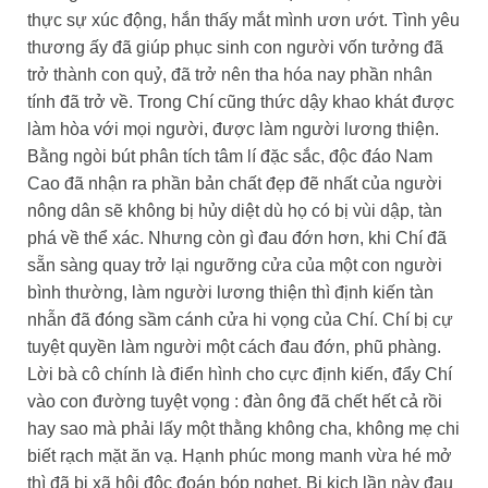
thực sự xúc động, hắn thấy mắt mình ươn ướt. Tình yêu
thương ấy đã giúp phục sinh con người vốn tưởng đã
trở thành con quỷ, đã trở nên tha hóa nay phần nhân
tính đã trở về. Trong Chí cũng thức dậy khao khát được
làm hòa với mọi người, được làm người lương thiện.
Bằng ngòi bút phân tích tâm lí đặc sắc, độc đáo Nam
Cao đã nhận ra phần bản chất đẹp đẽ nhất của người
nông dân sẽ không bị hủy diệt dù họ có bị vùi dập, tàn
phá về thể xác. Nhưng còn gì đau đớn hơn, khi Chí đã
sẵn sàng quay trở lại ngưỡng cửa của một con người
bình thường, làm người lương thiện thì định kiến tàn
nhẫn đã đóng sầm cánh cửa hi vọng của Chí. Chí bị cự
tuyệt quyền làm người một cách đau đớn, phũ phàng.
Lời bà cô chính là điển hình cho cực định kiến, đẩy Chí
vào con đường tuyệt vọng : đàn ông đã chết hết cả rồi
hay sao mà phải lấy một thằng không cha, không mẹ chi
biết rạch mặt ăn vạ. Hạnh phúc mong manh vừa hé mở
thì đã bị xã hội độc đoán bóp nghẹt. Bi kịch lần này đau