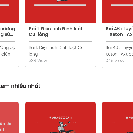
à cường
Bài 1: Điện tích Định luật
Bài 46 : Luy
ng sức
Cu-lông
- Xeton- Ax
cường độ
Bài 1: Điện tích Định luật Cu-
Bài 46 : Luyện
 điện
lông
Xeton- Axit c
338 View
349 View
 xem nhiều nhất
t
Xem chi tiết
X