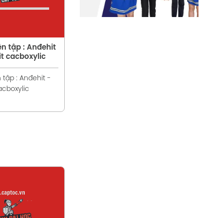
ện tập : Anđehit
it cacboxylic
 tập : Anđehit -
acboxylic
em chi tiết