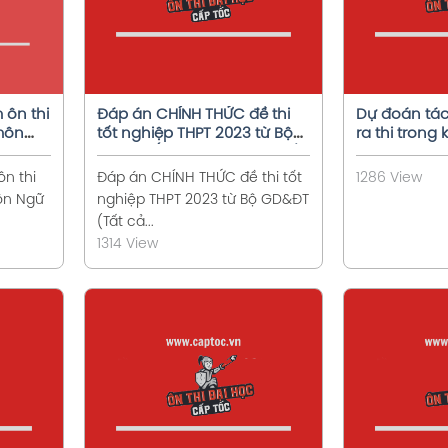
 ôn thi
Đáp án CHÍNH THỨC đề thi
Dự đoán tá
môn
tốt nghiệp THPT 2023 từ Bộ
ra thi trong 
GD&ĐT (Tất cả các môn trắc
THPT 2023
nghiệm)
n thi
Đáp án CHÍNH THỨC đề thi tốt
1286 View
ôn Ngữ
nghiệp THPT 2023 từ Bộ GD&ĐT
(Tất cả...
1314 View
t
Xem chi tiết
X