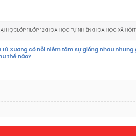
 ĐẠI HỌC
LỚP 11
LỚP 12
KHOA HỌC TỰ NHIÊN
KHOA HỌC XÃ HỘI
T
Tú Xương có nỗi niềm tâm sự giống nhau nhưng 
hư thế nào?