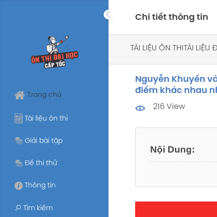
Skip
Chi tiết thông tin
to
content
TÀI LIỆU ÔN THI
TÀI LIỆU
Nguyễn Khuyến và 
điểm khác nhau n
Trang chủ
216 View
Tài liệu ôn thi
Giải bài tập
Đề thi thử
Thông tin
Tìm kiếm