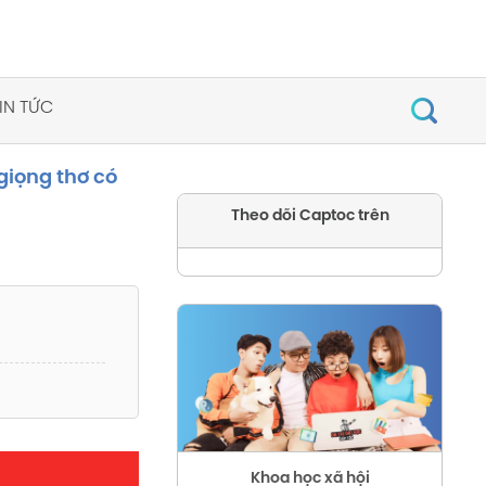
IN TỨC
giọng thơ có
Theo dõi Captoc trên
Khoa học xã hội