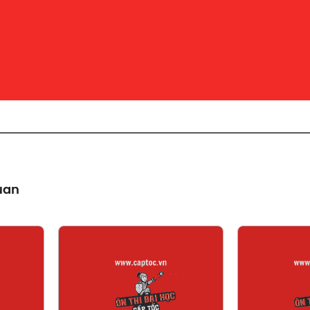
quan
t
Xem chi tiết
X