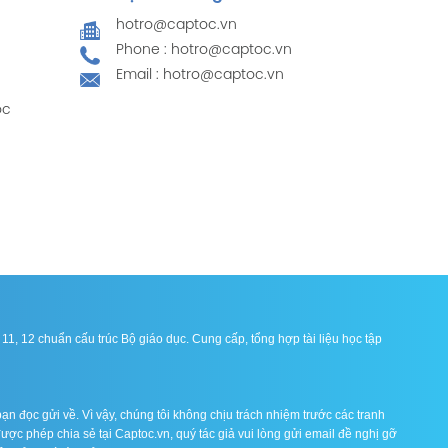
hotro@captoc.vn
Phone : hotro@captoc.vn
Email : hotro@captoc.vn
ọc
1, 12 chuẩn cấu trúc Bộ giáo dục. Cung cấp, tổng hợp tài liệu học tập
ạn đọc gửi về. Vì vậy, chúng tôi không chịu trách nhiệm trước các tranh
được phép chia sẻ tại Captoc.vn, quý tác giả vui lòng gửi email đề nghị gỡ