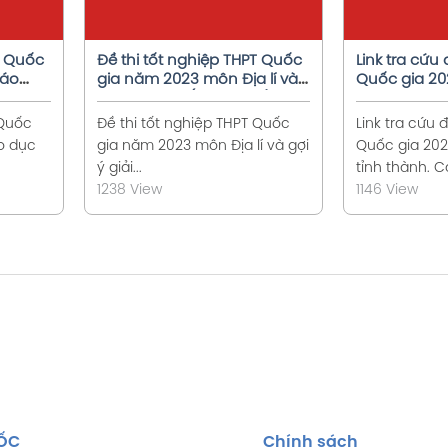
T Quốc
Đề thi tốt nghiệp THPT Quốc
Link tra cứu 
iáo
gia năm 2023 môn Địa lí và
Quốc gia 20
 giải
gợi ý giải đề (24 mã đề)
tỉnh thành
 Quốc
Đề thi tốt nghiệp THPT Quốc
Link tra cứu 
o dục
gia năm 2023 môn Địa lí và gợi
Quốc gia 202
ý giải...
tỉnh thành. C
1238 View
1146 View
TỐC
Chính sách