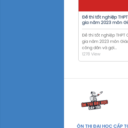
Đề thi tốt nghiệp THP
gia năm 2023 môn G
dục công dân và gợi ý
đề (24 mã đề)
Đề thi tốt nghiệp THPT
gia năm 2023 môn Giá
công dân và gợi...
1278 View
ÔN THI ĐẠI HỌC CẤP 