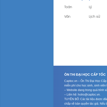
Toán
Lý
Văn
Lịch sử
ÔN THI ĐẠI HỌC CẤP TỐC
Captoc.vn – Ôn Thi Đại Học Cấp T
miễn phí cho học sinh, sinh viê
– Website đang trong quá trình 
– Liên hệ: hotro@captoc.vn.
TUYÊN BỐ: Các tài liệu được đăng
chấp về bản quyền tác giả. Nếu tá