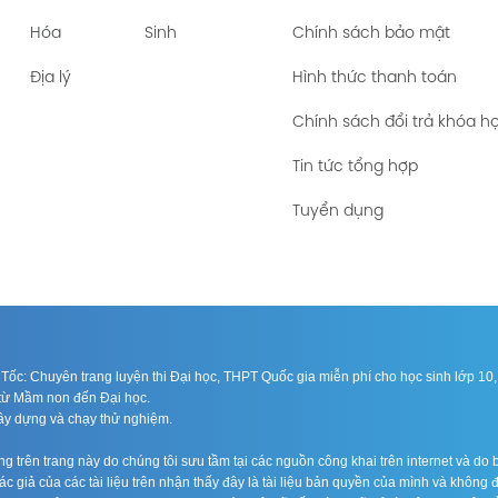
Hóa
Sinh
Chính sách bảo mật
Địa lý
Hình thức thanh toán
Chính sách đổi trả khóa h
Tin tức tổng hợp
Tuyển dụng
ốc: Chuyên trang luyện thi Đại học, THPT Quốc gia miễn phí cho học sinh lớp 10, 1
n từ Mầm non đến Đại học.
xây dựng và chạy thử nghiệm.
 trên trang này do chúng tôi sưu tầm tại các nguồn công khai trên internet và do b
c giả của các tài liệu trên nhận thấy đây là tài liệu bản quyền của mình và không 