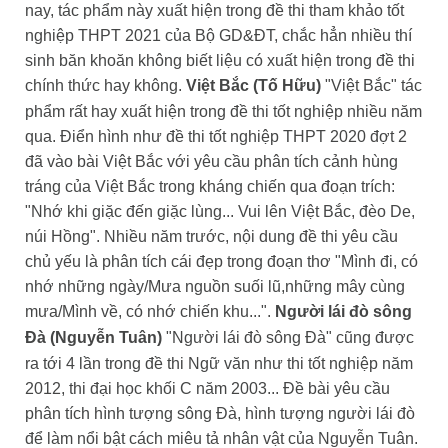
nay, tác phẩm này xuất hiện trong đề thi tham khảo tốt
nghiệp THPT 2021 của Bộ GD&ĐT, chắc hẳn nhiều thí
sinh băn khoăn không biết liệu có xuất hiện trong đề thi
chính thức hay không.
Việt Bắc (Tố Hữu)
"Việt Bắc" tác
phẩm rất hay xuất hiện trong đề thi tốt nghiệp nhiều năm
qua. Điển hình như đề thi tốt nghiệp THPT 2020 đợt 2
đã vào bài Việt Bắc với yêu cầu phân tích cảnh hùng
tráng của Việt Bắc trong kháng chiến qua đoạn trích:
"Nhớ khi giặc đến giặc lùng... Vui lên Việt Bắc, đèo De,
núi Hồng".
Nhiều năm trước, nội dung đề thi yêu cầu
chủ yếu là phân tích cái đẹp trong đoạn thơ "Mình đi, có
nhớ những ngày/Mưa nguồn suối lũ,những mây cùng
mưa/Mình về, có nhớ chiến khu...".
Người lái đò sông
Đà (Nguyễn Tuân)
"Người lái đò sông Đà" cũng được
ra tới 4 lần trong đề thi Ngữ văn như thi tốt nghiệp năm
2012, thi đại học khối C năm 2003... Đề bài yêu cầu
phân tích hình tượng sông Đà, hình tượng người lái đò
để làm nổi bật cách miêu tả nhân vật của Nguyễn Tuân.