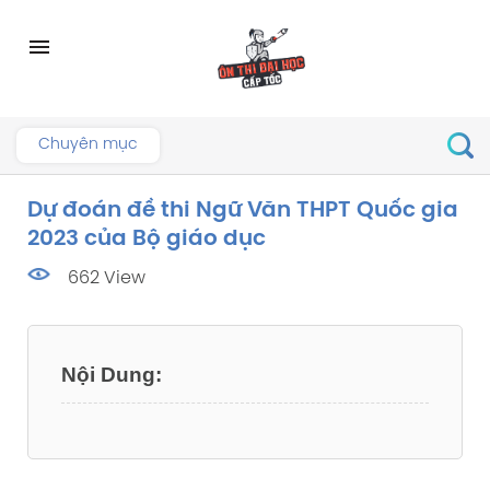
Skip
to
menu
content
Chuyên mục
Dự đoán đề thi Ngữ Văn THPT Quốc gia
2023 của Bộ giáo dục
662 View