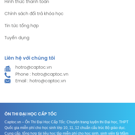
Hình thức thanh toán
Chính sách đổi trả khóa học
Tin tức tổng hợp
Tuyển dụng
Liên hệ với chúng tôi
hotro@captoc.vn
Phone : hotro@captoc.vn
Email : hotro@captoc.vn
ÔN THI ĐẠI HỌC CẤP TỐC
Captoc.vn – Ôn Thi Đại Học Cấp Tốc: Chuyên trang luyện thi Đại học, THPT
Quốc gia miễn phí cho học sinh lớp 10, 11, 12 chuẩn cấu trúc Bộ giáo dục.
Cung cấp, tổng hợp tài liệu học tập miễn phí cho học sinh, sinh viên từ Mầm