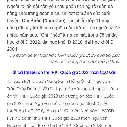
Ngoài ra, đề bài còn yêu cầu phân tích người đàn bà
hàng chài trong đoạn trích, chi tiết tấm ảnh của cuối
truyện.
Chí Phèo (Nam Cao)
Tác phẩm lớp 11 này
cũng rất hay trở thành nguồn cảm hứng của người ra đề
nhiều năm qua. "Chi Phèo" từng có mặt trong đề thi đại
học khối D 2012, đại học khối D 2010, đại học khối D
2004...
Dự đoán đề thi Ngữ Văn THPT Quốc gia 2023 của Bộ giáo
dục chỉ mang tính chất tham khảo.
Tất cả tài liệu ôn thi THPT Quốc gia 2023 môn Ngữ Văn
Tải sách PDF 3 cuốn Vàng Xanh Hồng Ôn thi Ngữ văn –
Trần Thùy Dương
22 đề Nghị luận văn học dạng so sánh
ôn thi THPT Quốc gia 2023
Đề cương ôn tập THPT Quốc
gia 2023 môn Ngữ văn của Bộ giáo dục
Sách Chiến
thuật ôn thi THPT Quốc gia 2023 môn Ngữ Văn – WORD,
PDF
45 đề thi thử THPT Quốc gia 2023 môn Ngữ văn –
Đáp án chi tiết
Bộ đề thi thử THPT Quốc gia 2023 môn