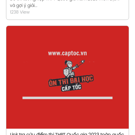
và gợi ý giải...
1238 View
Xem chi tiết