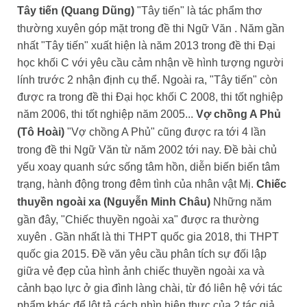
Tây tiến (Quang Dũng)
"Tây tiến" là tác phẩm thơ
thường xuyên góp mặt trong đề thi Ngữ Văn . Năm gần
nhất "Tây tiến" xuất hiện là năm 2013 trong đề thi Đại
học khối C với yêu cầu cảm nhận về hình tượng người
lính trước 2 nhận định cụ thể. Ngoài ra, "Tây tiến" còn
được ra trong đề thi Đại học khối C 2008, thi tốt nghiệp
năm 2006, thi tốt nghiệp năm 2005...
Vợ chồng A Phủ
(Tô Hoài)
"Vợ chồng A Phủ" cũng được ra tới 4 lần
trong đề thi Ngữ Văn từ năm 2002 tới nay. Đề bài chủ
yếu xoay quanh sức sống tâm hồn, diễn biến biến tâm
trạng, hành động trong đêm tình của nhân vật Mị.
Chiếc
thuyền ngoài xa (Nguyễn Minh Châu)
Những năm
gần đây, "Chiếc thuyền ngoài xa" được ra thường
xuyên . Gần nhất là thi THPT quốc gia 2018, thi THPT
quốc gia 2015. Đề văn yêu cầu phân tích sự đối lập
giữa vẻ đẹp của hình ảnh chiếc thuyền ngoài xa và
cảnh bạo lực ở gia đình làng chài, từ đó liên hệ với tác
phẩm khác để lột tả cách nhìn hiện thực của 2 tác giả.