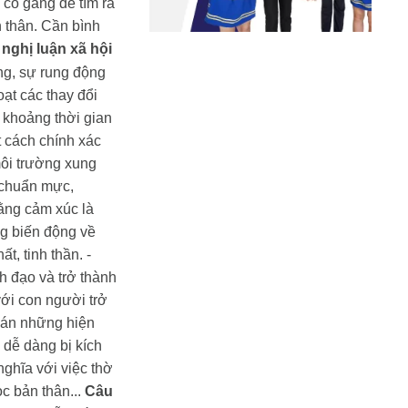
 cố gắng để tìm ra
n thân. Cần bình
 nghị luận xã hội
ng, sự rung động
ạt các thay đổi
 khoảng thời gian
 cách chính xác
môi trường xung
 chuẩn mực,
ằng cảm xúc là
ng biến động về
ất, tinh thần.
-
h đạo và trở thành
với con người trở
 án những hiện
dễ dàng bị kích
ghĩa với việc thờ
ọc bản thân...
Câu