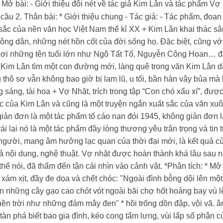
 Mở bài:
- Giới thiệu đôi nét về tác giả Kim Lân và tác phẩm Vợ 
 cầu
2. Thân bài:
* Giới thiệu chung
- Tác giả:
- Tác phẩm, đoạn 
 sắc của nền văn học Việt Nam thế kỉ XX
+ Kim Lân khai thác sâ
ng dân, những nét hồn cốt của đời sống họ. Đặc biệt, cũng với
 nơi những tên tuổi lớn như Ngô Tất Tố, Nguyễn Công Hoan… đ
, Kim Lân tìm một con đường mới, làng quê trong văn Kim Lân 
 thô sơ vẫn không bao giờ bị lam lũ, u tối, bần hàn vây bủa mà 
g sáng, tài hoa
+ Vợ Nhặt, trích trong tập “Con chó xấu xí”, được c
c của Kim Lân và cũng là một truyện ngắn xuất sắc của văn xuô
giản đơn là một tác phẩm tố cáo nạn đói 1945, không giản đơn 
ái lại nó là một tác phẩm đầy lòng thương yêu trân trọng và tin 
người, mang âm hưởng lạc quan của thời đại mới, là kết quả củ
cả nội dung, nghệ thuật. Vợ nhặt được hoàn thành khá lâu sau
thể nói, đã thấm đến tận cái nhìn vào cảnh vật.
*Phân tích:
* Mở
ám xịt, đầy đe dọa và chết chóc: "Ngoài đình bỗng dội lên một 
ên những cây gạo cao chót vót ngoài bãi chợ hốt hoảng bay vù l
 nền trời như những đám mây đen"
* hồi trống dồn đập, vội vã.
àn phá biết bao gia đình, kéo cong tấm lưng, vùi lấp số phận c