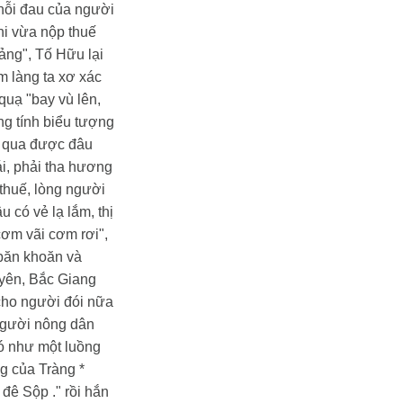
 nỗi đau của người
hi vừa nộp thuế
ảng", Tố Hữu lại
 làng ta xơ xác
quạ "bay vù lên,
g tính biểu tượng
g qua được đâu
i, phải tha hương
 thuế, lòng người
 có vẻ lạ lắm, thị
cơm vãi cơm rơi",
 băn khoăn và
yên, Bắc Giang
cho người đói nữa
 người nông dân
Nó như một luồng
ng của Tràng
*
đê Sộp ." rồi hắn