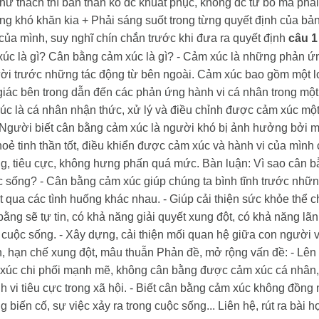
hử thách thì bản thân ko đc khuất phục, không đc từ bỏ mà phải
ng khó khăn kia
+ Phải sáng suốt trong từng quyết định của bả
của mình, suy nghĩ chín chắn trước khi đưa ra quyết định
câu 1
xúc là gì? Cân bằng cảm xúc là gì?
- Cảm xúc là những phản ứ
ười trước những tác động từ bên ngoài. Cảm xúc bao gồm một lo
giác bên trong dẫn đến các phản ứng hành vi cá nhân trong một
úc là cá nhân nhận thức, xử lý và điều chỉnh được cảm xúc một
 Người biết cân bằng cảm xúc là người khó bị ảnh hưởng bởi 
oẻ tinh thần tốt, điều khiển được cảm xúc và hành vi của mình
g, tiêu cực, không hưng phấn quá mức.
Bàn luận: Vì sao cân b
ộc sống?
- Cân bằng cảm xúc giúp chúng ta bình tĩnh trước nhữ
ợt qua các tình huống khác nhau.
- Giúp cải thiện sức khỏe thể ch
ng sẽ tự tin, có khả năng giải quyết xung đột, có khả năng lãn
 cuộc sống.
- Xây dựng, cải thiện mối quan hệ giữa con người 
n, hạn chế xung đột, mâu thuẫn
Phản đề, mở rộng vấn đề:
- Lên
xúc chi phối mạnh mẽ, không cân bằng được cảm xúc cá nhân, 
 vi tiêu cực trong xã hội.
- Biết cân bằng cảm xúc không đồng n
 biến cố, sự việc xảy ra trong cuộc sống...
Liên hệ, rút ra bài h