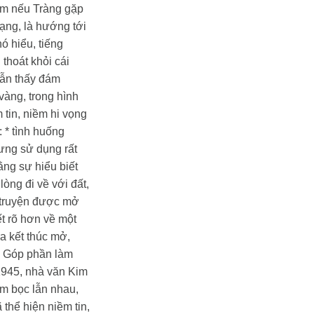
mẩm nếu Tràng gặp
mạng, là hướng tới
ó hiểu, tiếng
 thoát khỏi cái
vẫn thấy đám
vàng, trong hình
tin, niềm hi vọng
:
* tình huống
ưng sử dụng rất
bằng sự hiểu biết
òng đi về với đất,
 truyện được mở
ết rõ hơn về một
ra kết thúc mở,
. Góp phần làm
1945, nhà văn Kim
ùm bọc lẫn nhau,
ã thể hiện niềm tin,