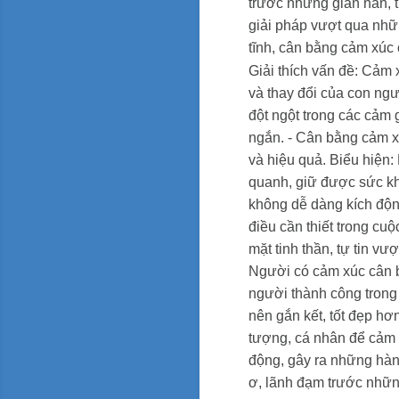
trước những gian nan, t
giải pháp vượt qua nhữ
tĩnh, cân bằng cảm xúc 
Giải thích vấn đề: Cảm 
và thay đổi của con ng
đột ngột trong các cảm 
ngắn.
- Cân bằng cảm x
và hiệu quả.
Biểu hiện:
quanh, giữ được sức kh
không dễ dàng kích độn
điều cần thiết trong cu
mặt tinh thần, tự tin vư
Người có cảm xúc cân bằ
người thành công trong
nên gắn kết, tốt đẹp hơ
tượng, cá nhân để cảm 
động, gây ra những hành
ơ, lãnh đạm trước những