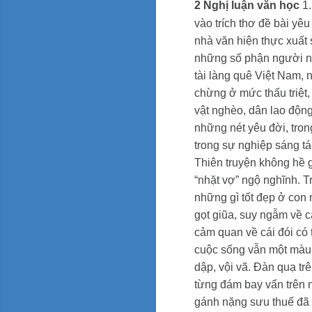
2 Nghị luận văn học
1.
vào trích thơ đề bài yêu
nhà văn hiện thực xuất
những số phận người nô
tài làng quê Việt Nam,
chừng ở mức thấu triệt
vật nghèo, dân lao động
những nét yêu đời, tron
trong sự nghiệp sáng tá
Thiên truyện không hề 
“nhặt vợ” ngộ nghĩnh. Tr
những gì tốt đẹp ở con 
gọt giũa, suy ngẫm về 
cảm quan về cái đói có 
cuộc sống vẫn một màu x
dập, vội vã. Đàn quạ tr
từng đám bay vẩn trên
gánh nặng sưu thuế đã t