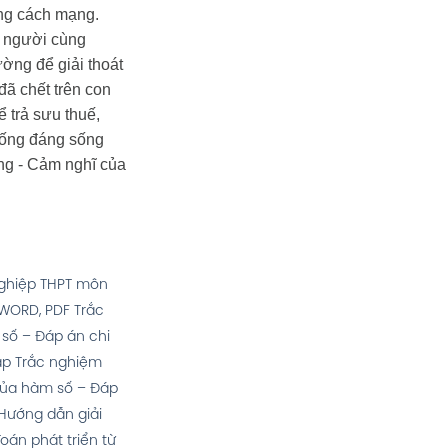
áng cách mạng.
n người cùng
ường để giải thoát
ã chết trên con
 trả sưu thuế,
sống đáng sống
ng
- Cảm nghĩ của
 nghiệp THPT môn
 WORD, PDF
Trắc
số – Đáp án chi
tập Trắc nghiệm
của hàm số – Đáp
Hướng dẫn giải
oán phát triển từ