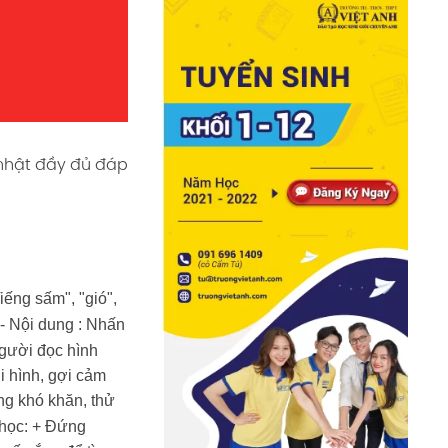
 nhật đầy đủ đáp
iếng sấm", "gió",
- Nội dung : Nhấn
người đọc hình
i hình, gợi cảm
ng khó khăn, thử
 học:
+ Đứng