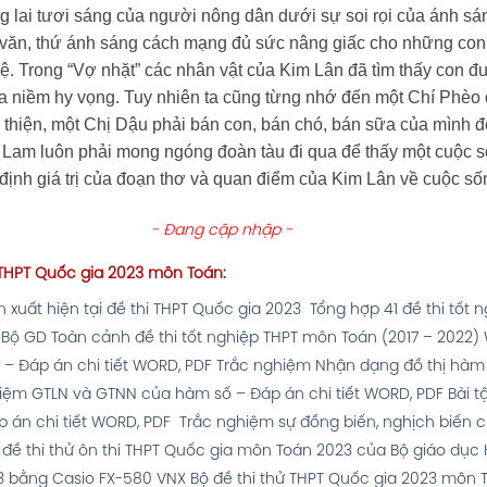
g lai tươi sáng của người nông dân dưới sự soi rọi của ánh s
 văn, thứ ánh sáng cách mạng đủ sức nâng giấc cho những co
hệ. Trong “Vợ nhặt” các nhân vật của Kim Lân đã tìm thấy con đ
a niềm hy vọng. Tuy nhiên ta cũng từng nhớ đến một Chí Phèo đ
thiện, một Chị Dậu phải bán con, bán chó, bán sữa của mình để
h Lam luôn phải mong ngóng đoàn tàu đi qua để thấy một cuộc 
định giá trị của đoạn thơ và quan điểm của Kim Lân về cuộc số
- Đang cập nhập -
hử THPT Quốc gia 2023 môn Toán:
xuất hiện tại đề thi THPT Quốc gia 2023
Tổng hợp 41 đề thi tốt
 Bộ GD
Toàn cảnh đề thi tốt nghiệp THPT môn Toán (2017 – 2022)
– Đáp án chi tiết WORD, PDF
Trắc nghiệm Nhận dạng đồ thị hàm 
iệm GTLN và GTNN của hàm số – Đáp án chi tiết WORD, PDF
Bài 
p án chi tiết WORD, PDF
Trắc nghiệm sự đồng biến, nghịch biến 
 đề thi thử ôn thi THPT Quốc gia môn Toán 2023 của Bộ giáo dục
3 bằng Casio FX-580 VNX
Bộ đề thi thử THPT Quốc gia 2023 môn T