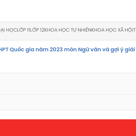
 ĐẠI HỌC
LỚP 11
LỚP 12
KHOA HỌC TỰ NHIÊN
KHOA HỌC XÃ HỘI
T
THPT Quốc gia năm 2023 môn Ngữ văn và gợi ý giải