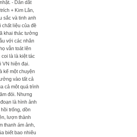
nhặt.
- Dẫn dắt
trích
+ Kim Lân,
u sắc và tinh anh
 chất liệu của đề
ã khai thác tưởng
dẫu với các nhân
họ vẫn toát lên
oi là là kiệt tác
i VN hiện đại.
là kể một chuyện
tưởng vào tất cả
a cả môt quá trình
 năm đói. Nhưng
 đoạn là hình ảnh
hồi trống, dồn
ên, lượn thành
 âm thanh ám ảnh,
ủa biết bao nhiêu