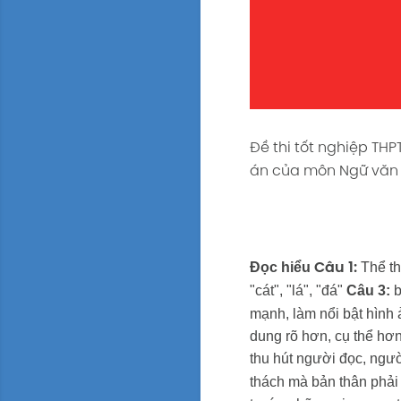
Đề thi tốt nghiệp TH
án của môn Ngữ văn t
Đọc hiểu
Thể th
Câu 1:
"cát", "lá", "đá"
Câu 3:
b
mạnh, làm nổi bật hình 
dung rõ hơn, cụ thể hơ
thu hút người đọc, ngư
thách mà bản thân phải