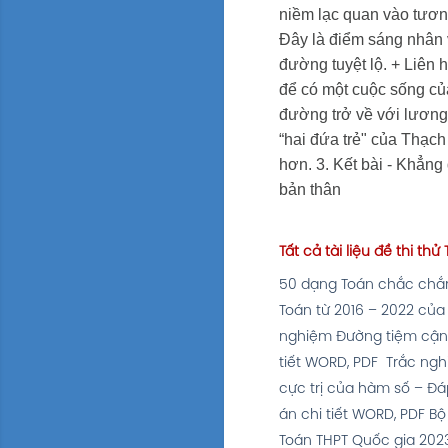
niềm lạc quan vào tươn
Đây là điểm sáng nhân
đường tuyệt lộ.
+ Liên 
để có một cuộc sống củ
đường trở về với lương 
“hai đứa trẻ" của Thạc
hơn.
3. Kết bài
- Khẳng 
bản thân
Tất cả tài liệu đề thi t
50 dạng Toán chắc chắn 
Toán từ 2016 – 2022 của
nghiệm Đường tiệm cận 
tiết WORD, PDF
Trắc ngh
cực trị của hàm số – Đá
án chi tiết WORD, PDF
Bộ
Toán THPT Quốc gia 202