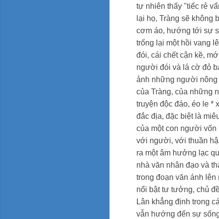
tự nhiên thấy "tiếc rẻ 
lại họ, Tràng sẽ không 
cơm áo, hướng tới sự số
trống lại một hồi vang l
đói, cái chết cận kề, m
người đói và lá cờ đỏ b
ảnh những người nông dâ
của Tràng, của những 
truyện độc đáo, éo le
* 
đắc địa, đặc biệt là miêu
của một con người vốn l
với người, với thuần hậ
ra một âm hưởng lạc qua
nhà văn nhân đạo và tha
trong đoạn văn ánh lên
nổi bật tư tưởng, chủ 
Lân khẳng định trong cá
vẫn hướng đến sự sống 