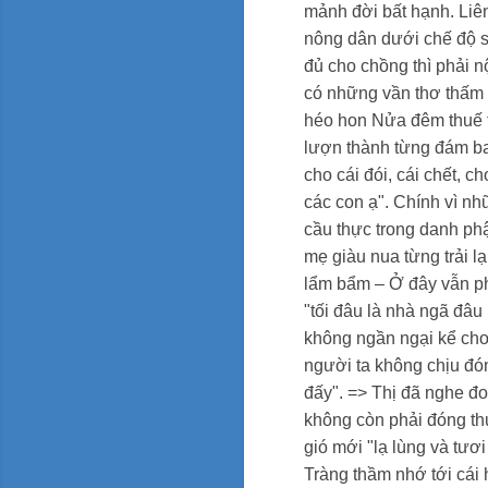
mảnh đời bất hạnh.
Liê
nông dân dưới chế độ s
đủ cho chồng thì phải 
có những vần thơ thấm
héo hon
Nửa đêm thuế 
lượn thành từng đám ba
cho cái đói, cái chết, ch
các con ạ". Chính vì nh
cầu thực trong danh phậ
mẹ giàu nua từng trải lạ
lẩm bẩm – Ở đây vẫn ph
"tối đâu là nhà ngã đâu
không ngần ngại kể ch
người ta không chịu đó
đấy". => Thị đã nghe đ
không còn phải đóng thu
gió mới "lạ lùng và tươ
Tràng thầm nhớ tới cái