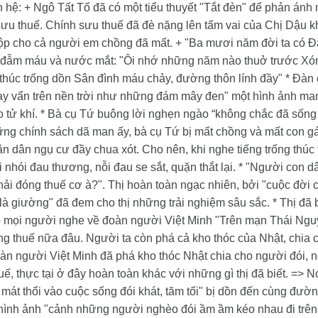
n hệ: + Ngô Tất Tố đã có một tiểu thuyết "Tắt đèn" để phản ánh
ưu thuế. Chính sưu thuế đã đè nặng lên tấm vai của Chị Dậu k
nộp cho cả người em chồng đã mất.
+ "Ba mươi năm đời ta có Đ
 đẫm máu và nước mắt:
"Ôi nhớ những năm nào thuở trước
Xóm
thúc trống dồn
Sân đình máu chảy, đường thôn lính đầy"
* Đàn 
y vẩn trên nền trời như những đám mây đen" một hình ảnh man
o tử khí.
* Bà cụ Tứ buông lời nghẹn ngào “không chắc đã sốn
ững chính sách dã man ấy, bà cụ Tứ bị mất chồng và mất con gá
n dân ngụ cư đầy chua xót. Cho nên, khi nghe tiếng trống thúc
i nhói đau thương, nỗi đau se sắt, quặn thắt lại.
* "Người con dâu
ải đóng thuế cơ à?". Thị hoàn toàn ngạc nhiên, bởi "cuộc đời 
 là giường" đã đem cho thị những trải nghiệm sâu sắc.
* Thị đã
o mọi người nghe về đoàn người Việt Minh "Trên mạn Thái Ngu
ng thuế nữa đâu. Người ta còn phá cả kho thóc của Nhật, chia 
oàn người Việt Minh đã phá kho thóc Nhật chia cho người đói,
ế, thực tại ở đây hoàn toàn khác với những gì thị đã biết. => 
i mát thổi vào cuộc sống đói khát, tăm tối" bị dồn đến cùng đườ
 hình ảnh "cảnh những người nghèo đói ầm ầm kéo nhau đi trên 