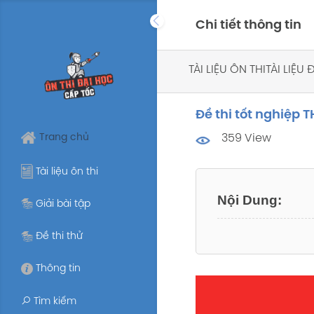
Skip
Chi tiết thông tin
to
content
TÀI LIỆU ÔN THI
TÀI LIỆU
Đề thi tốt nghiệp 
Trang chủ
359 View
Tài liệu ôn thi
Giải bài tập
Đề thi thử
Thông tin
Tìm kiếm