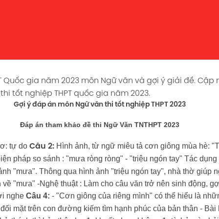
PT Quốc gia năm 2023 môn Ngữ văn và gợi ý giải đề. Cập
hi tốt nghiệp THPT quốc gia năm 2023.
Gợi ý đáp án môn Ngữ văn thi tốt nghiệp THPT 2023
Đáp án tham khảo đề thi Ngữ Văn TNTHPT 2023
ơ: tự do
Hình ảnh, từ ngữ miêu tả cơn giông mùa hè:
"T
Câu 2:
iện pháp so sánh : "mưa ròng ròng" - "triệu ngón tay"
Tác dụng
ảnh "mưa". Thông qua hình ảnh "triệu ngón tay", nhà thờ giúp 
n về "mưa"
-Nghệ thuật : Làm cho câu văn trở nên sinh động, gợ
ời nghe
Câu 4:
- "Cơn giông của riêng mình" có thể hiểu là nhữ
 đối mặt trên con đường kiếm tìm hạnh phúc của bản thân
- Bài