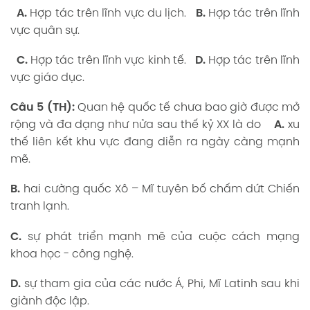
A.
Hợp tác trên lĩnh vực du lịch.
B.
Hợp tác trên lĩnh
vực quân sự.
C.
Hợp tác trên lĩnh vực kinh tế.
D.
Hợp tác trên lĩnh
vực giáo dục.
Câu 5 (TH):
Quan hệ quốc tế chưa bao giờ được mở
rộng và đa dạng như nửa sau thế kỷ XX là do
A.
xu
thế liên kết khu vực đang diễn ra ngày càng mạnh
mẽ.
B.
hai cường quốc Xô – Mĩ tuyên bố chấm dứt Chiến
tranh lạnh.
C.
sự phát triển mạnh mẽ của cuộc cách mạng
khoa học - công nghệ.
D.
sự tham gia của các nước Á, Phi, Mĩ Latinh sau khi
giành độc lập.