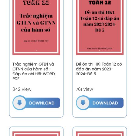
Trắc nghiệm GTLN và
Đề ôn thi HK1 Toán 12 có
GTNN của hàm số -
đáp án năm 2023-
Đáp án chi tiết WORD,
2024-Đề 5
PDF
842 View
761 View