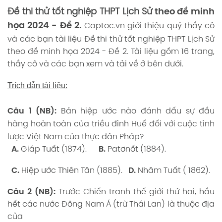
Đề thi thử tốt nghiệp THPT Lịch Sử
theo đề minh
họa 2024 - Đề 2.
Captoc.vn
giới thiệu quý thầy cô
và các bạn tài liệu Đề thi thử tốt nghiệp THPT Lịch Sử
theo đề minh họa 2024 - Đề 2. Tài liệu gồm 16 trang,
thầy cô và các bạn xem và tải về ở bên dưới.
Trích dẫn tài liệu:
Câu 1 (NB):
Bản hiệp ước nào đánh dấu sự đầu
hàng hoàn toàn của triều đình Huế đối với cuộc tình
lược Việt Nam của thực dân Pháp?
A.
Giáp Tuất (1874).
B.
Patơnốt (1884).
C.
Hiệp ước Thiên Tân (1885).
D.
Nhâm Tuất ( 1862).
Câu 2 (NB):
Trước Chiến tranh thế giới thứ hai, hầu
hết các nước Đông Nam Á (trừ Thái Lan) là thuộc địa
của