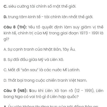
C.
siêu cường tài chính số một thế giới.
D.
trung tâm kinh tế - tài chính lớn nhất thế giới.
Câu 8 (TH):
Yếu tố quyết định làm suy giảm vị thế
kinh tế, chính trị của Mỹ trong giai đoạn 1973 - 1991 là
gì?
A. Sự cạnh tranh của Nhật Bản, Tây Âu.
B. Sự đối đầu giữa Mỹ và Liên Xô.
C. Mất đi “sân sau” là các nước Mĩ Latinh.
D. Thất bại trong cuộc chiến tranh Việt Nam.
Câu 9 (NB): S
au khi Liên Xô tan rã (12 - 1991), Liên
bang Nga có vai trò gì ở Liên hợp quốc?