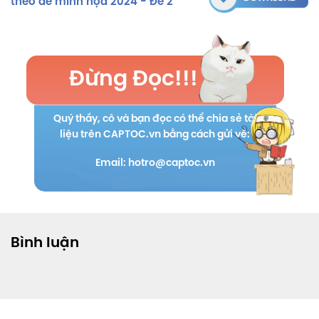
theo đề minh họa 2024 - Đề 2
Đừng Đọc!!!
Quý thầy, cô và bạn đọc có thể chia sẻ tài
liệu trên CAPTOC.vn bằng cách gửi về:
Email: hotro@captoc.vn
Bình luận