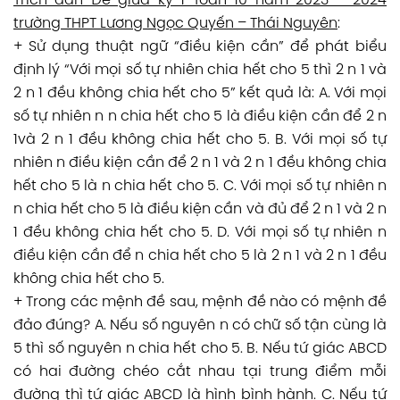
Trích dẫn Đề giữa kỳ 1 Toán 10 năm 2023 – 2024
trường THPT Lương Ngọc Quyến – Thái Nguyên
:
+ Sử dụng thuật ngữ “điều kiện cần” để phát biểu
định lý “Với mọi số tự nhiên chia hết cho 5 thì 2 n 1 và
2 n 1 đều không chia hết cho 5” kết quả là: A. Với mọi
số tự nhiên n n chia hết cho 5 là điều kiện cần để 2 n
1và 2 n 1 đều không chia hết cho 5. B. Với mọi số tự
nhiên n điều kiện cần để 2 n 1 và 2 n 1 đều không chia
hết cho 5 là n chia hết cho 5. C. Với mọi số tự nhiên n
n chia hết cho 5 là điều kiện cần và đủ để 2 n 1 và 2 n
1 đều không chia hết cho 5. D. Với mọi số tự nhiên n
điều kiện cần để n chia hết cho 5 là 2 n 1 và 2 n 1 đều
không chia hết cho 5.
+ Trong các mệnh đề sau, mệnh đề nào có mệnh đề
đảo đúng? A. Nếu số nguyên n có chữ số tận cùng là
5 thì số nguyên n chia hết cho 5. B. Nếu tứ giác ABCD
có hai đường chéo cắt nhau tại trung điểm mỗi
đường thì tứ giác ABCD là hình bình hành. C. Nếu tứ