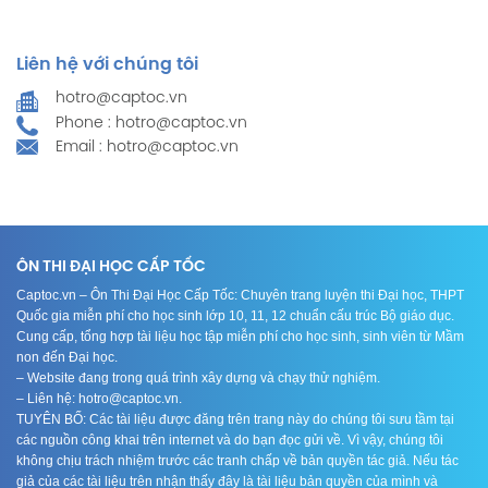
Liên hệ với chúng tôi
hotro@captoc.vn
Phone : hotro@captoc.vn
Email : hotro@captoc.vn
ÔN THI ĐẠI HỌC CẤP TỐC
Captoc.vn – Ôn Thi Đại Học Cấp Tốc: Chuyên trang luyện thi Đại học, THPT
Quốc gia miễn phí cho học sinh lớp 10, 11, 12 chuẩn cấu trúc Bộ giáo dục.
Cung cấp, tổng hợp tài liệu học tập miễn phí cho học sinh, sinh viên từ Mầm
non đến Đại học.
– Website đang trong quá trình xây dựng và chạy thử nghiệm.
– Liên hệ: hotro@captoc.vn.
TUYÊN BỐ: Các tài liệu được đăng trên trang này do chúng tôi sưu tầm tại
các nguồn công khai trên internet và do bạn đọc gửi về. Vì vậy, chúng tôi
không chịu trách nhiệm trước các tranh chấp về bản quyền tác giả. Nếu tác
giả của các tài liệu trên nhận thấy đây là tài liệu bản quyền của mình và