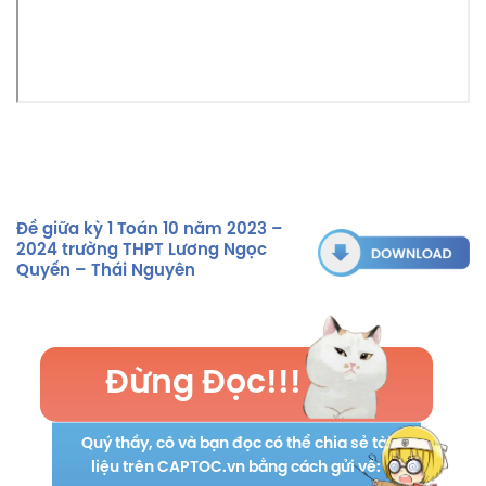
Đề giữa kỳ 1 Toán 10 năm 2023 –
2024 trường THPT Lương Ngọc
Quyến – Thái Nguyên
Đừng Đọc!!!
Quý thầy, cô và bạn đọc có thể chia sẻ tài
liệu trên CAPTOC.vn bằng cách gửi về: