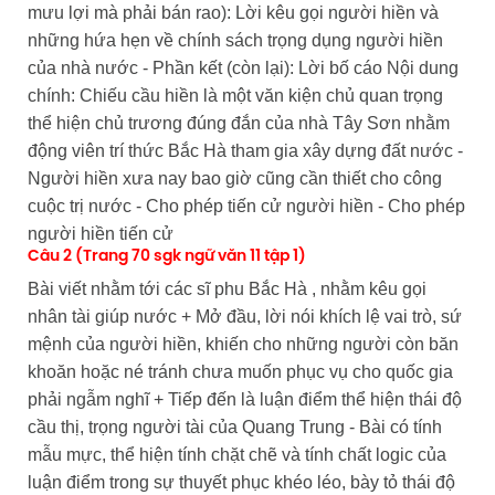
mưu lợi mà phải bán rao): Lời kêu gọi người hiền và
những hứa hẹn về chính sách trọng dụng người hiền
của nhà nước - Phần kết (còn lại): Lời bố cáo Nội dung
chính: Chiếu cầu hiền là một văn kiện chủ quan trọng
thể hiện chủ trương đúng đắn của nhà Tây Sơn nhằm
động viên trí thức Bắc Hà tham gia xây dựng đất nước -
Người hiền xưa nay bao giờ cũng cần thiết cho công
cuộc trị nước - Cho phép tiến cử người hiền - Cho phép
người hiền tiến cử
Câu 2 (Trang 70 sgk ngữ văn 11 tập 1)
Bài viết nhằm tới các sĩ phu Bắc Hà , nhằm kêu gọi
nhân tài giúp nước + Mở đầu, lời nói khích lệ vai trò, sứ
mệnh của người hiền, khiến cho những người còn băn
khoăn hoặc né tránh chưa muốn phục vụ cho quốc gia
phải ngẫm nghĩ + Tiếp đến là luận điểm thể hiện thái độ
cầu thị, trọng người tài của Quang Trung - Bài có tính
mẫu mực, thể hiện tính chặt chẽ và tính chất logic của
luận điểm trong sự thuyết phục khéo léo, bày tỏ thái độ