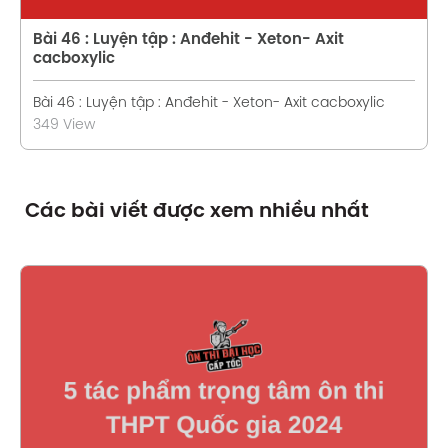
Bài 46 : Luyện tập : Anđehit - Xeton- Axit
cacboxylic
Bài 46 : Luyện tập : Anđehit - Xeton- Axit cacboxylic
349 View
Các bài viết được xem nhiều nhất
Xem chi tiết