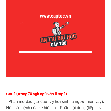
Câu 1 (trang 70 sgk ngữ văn 11 tập 1)
- Phần mở đầu ( từ đầu… ý trời sinh ra người hiền vậy):
Nêu sứ mệnh của kẻ hiền tài - Phần nội dung (tiếp… vì