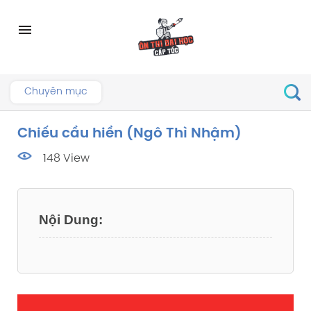
Skip
to
menu
content
Chuyên mục
Chiếu cầu hiền (Ngô Thì Nhậm)
148 View