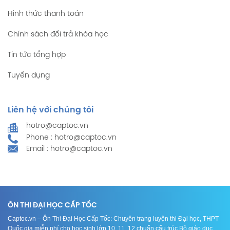
Hình thức thanh toán
Chính sách đổi trả khóa học
Tin tức tổng hợp
Tuyển dụng
Liên hệ với chúng tôi
hotro@captoc.vn
Phone : hotro@captoc.vn
Email : hotro@captoc.vn
ÔN THI ĐẠI HỌC CẤP TỐC
Captoc.vn – Ôn Thi Đại Học Cấp Tốc: Chuyên trang luyện thi Đại học, THPT
Quốc gia miễn phí cho học sinh lớp 10, 11, 12 chuẩn cấu trúc Bộ giáo dục.