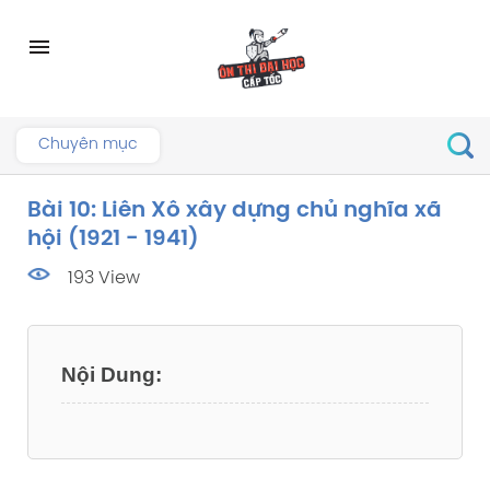
Skip
to
menu
content
Chuyên mục
Bài 10: Liên Xô xây dựng chủ nghĩa xã
hội (1921 - 1941)
193 View