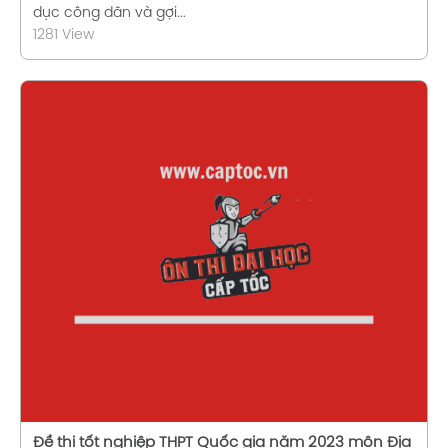
dục công dân và gợi...
1281 View
Xem chi tiết
Đề thi tốt nghiệp THPT Quốc gia năm 2023 môn Địa