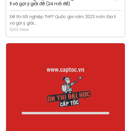
lí và gợi ý giải đề (24 mã đề)
Đề thi tốt nghiệp THPT Quốc gia năm 2023 môn Địa lí
và gợi ý giải...
1243 View
Xem chi tiết