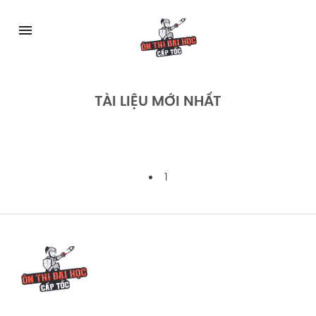
Skip
to
menu
content
TÀI LIỆU MỚI NHẤT
1