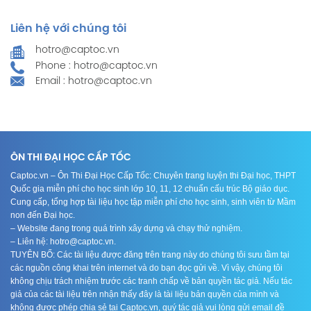
Liên hệ với chúng tôi
hotro@captoc.vn
Phone : hotro@captoc.vn
Email : hotro@captoc.vn
ÔN THI ĐẠI HỌC CẤP TỐC
Captoc.vn – Ôn Thi Đại Học Cấp Tốc: Chuyên trang luyện thi Đại học, THPT
Quốc gia miễn phí cho học sinh lớp 10, 11, 12 chuẩn cấu trúc Bộ giáo dục.
Cung cấp, tổng hợp tài liệu học tập miễn phí cho học sinh, sinh viên từ Mầm
non đến Đại học.
– Website đang trong quá trình xây dựng và chạy thử nghiệm.
– Liên hệ: hotro@captoc.vn.
TUYÊN BỐ: Các tài liệu được đăng trên trang này do chúng tôi sưu tầm tại
các nguồn công khai trên internet và do bạn đọc gửi về. Vì vậy, chúng tôi
không chịu trách nhiệm trước các tranh chấp về bản quyền tác giả. Nếu tác
giả của các tài liệu trên nhận thấy đây là tài liệu bản quyền của mình và
không được phép chia sẻ tại Captoc.vn, quý tác giả vui lòng gửi email đề