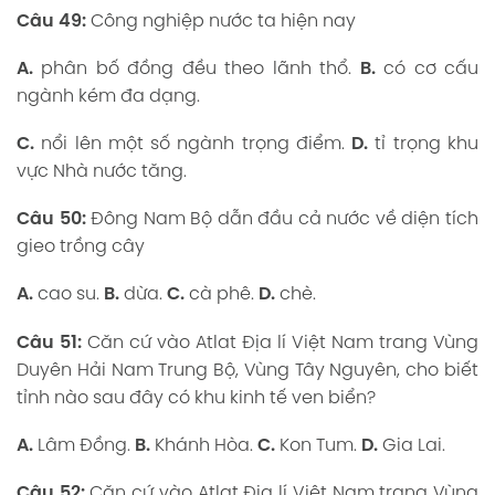
Câu 49:
Công nghiệp nước ta hiện nay
A.
phân bố đồng đều theo lãnh thổ.
B.
có cơ cấu
ngành kém đa dạng.
C.
nổi lên một số ngành trọng điểm.
D.
tỉ trọng khu
vực Nhà nước tăng.
Câu 50:
Đông Nam Bộ dẫn đầu cả nước về diện tích
gieo trồng cây
A.
cao su.
B.
dừa.
C.
cà phê.
D.
chè.
Câu 51:
Căn cứ vào Atlat Địa lí Việt Nam trang Vùng
Duyên Hải Nam Trung Bộ, Vùng Tây Nguyên, cho biết
tỉnh nào sau đây có khu kinh tế ven biển?
A.
Lâm Đồng.
B.
Khánh Hòa.
C.
Kon Tum.
D.
Gia Lai.
Câu 52:
Căn cứ vào Atlat Địa lí Việt Nam trang Vùng