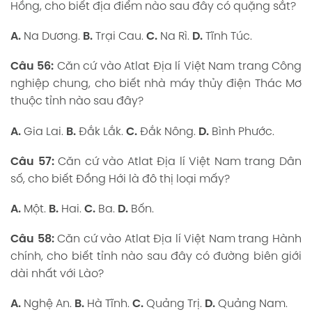
Hồng, cho biết địa điểm nào sau đây có quặng sắt?
A.
Na Dương.
B.
Trại Cau.
C.
Na Rì.
D.
Tĩnh Túc.
Câu 56:
Căn cứ vào Atlat Địa lí Việt Nam trang Công
nghiệp chung, cho biết nhà máy thủy điện Thác Mơ
thuộc tỉnh nào sau đây?
A.
Gia Lai.
B.
Đắk Lắk.
C.
Đắk Nông.
D.
Bình Phước.
Câu 57:
Căn cứ vào Atlat Địa lí Việt Nam trang Dân
số, cho biết Đồng Hới là đô thị loại mấy?
A.
Một.
B.
Hai.
C.
Ba.
D.
Bốn.
Câu 5
8:
Căn cứ vào Atlat Địa lí Việt Nam trang Hành
chính, cho biết tỉnh nào sau đây có đường biên giới
dài nhất với Lào?
A.
Nghệ An.
B.
Hà Tĩnh.
C.
Quảng Trị.
D.
Quảng Nam.