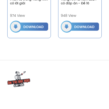
có lời giải
có đáp án - Đề 16
974 View
948 View