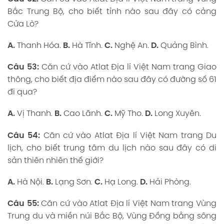
Bắc Trung Bộ, cho biết tỉnh nào sau đây có cảng
Cửa Lò?
A.
Thanh Hóa.
B.
Hà Tĩnh.
C.
Nghệ An.
D.
Quảng Bình.
Câu 53:
Căn cứ vào Atlat Địa lí Việt Nam trang Giao
thông, cho biết địa điểm nào sau đây có đường số 61
đi qua?
A.
Vị Thanh.
B.
Cao Lãnh.
C.
Mỹ Tho.
D.
Long Xuyên.
Câu 54:
Căn cứ vào Atlat Địa lí Việt Nam trang Du
lịch, cho biết trung tâm du lịch nào sau đây có di
sản thiên nhiên thế giới?
A.
Hà Nội.
B.
Lạng Sơn.
C.
Hạ Long.
D.
Hải Phòng.
Câu 55:
Căn cứ vào Atlat Địa lí Việt Nam trang Vùng
Trung du và miền núi Bắc Bộ, Vùng Đồng bằng sông