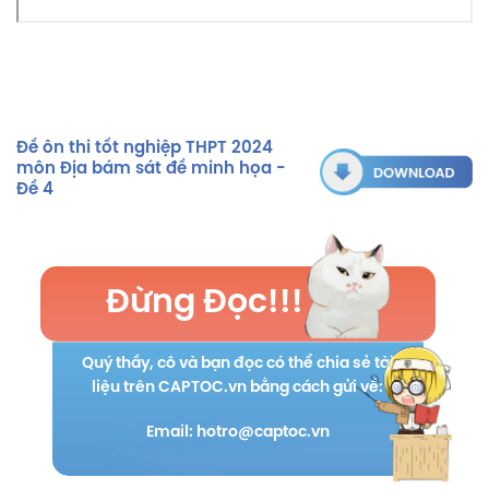
Đề ôn thi tốt nghiệp THPT 2024
môn Địa bám sát đề minh họa -
Đề 4
Đừng Đọc!!!
Quý thầy, cô và bạn đọc có thể chia sẻ tài
liệu trên CAPTOC.vn bằng cách gửi về:
Email: hotro@captoc.vn