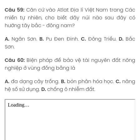
Câu 5
9:
Căn cứ vào Atlat Địa lí Việt Nam trang Các
miền tự nhiên, cho biết dãy núi nào sau đây có
hướng tây bắc - đông nam?
A.
Ngân Sơn.
B.
Pu Đen Đinh.
C.
Đông Triều.
D.
Bắc
Sơn.
Câu 60:
Biện pháp để bảo vệ tài nguyên đất nông
nghiệp ở vùng đồng bằng là
A.
đa dạng cây trồng.
B.
bón phân hóa học.
C.
nâng
hệ số sử dụng.
D.
chống ô nhiễm đất.