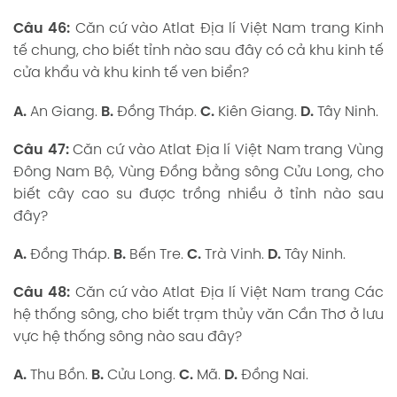
Câu 46:
Căn cứ vào Atlat Địa lí Việt Nam trang Kinh
tế chung, cho biết tỉnh nào sau đây có cả khu kinh tế
cửa khẩu và khu kinh tế ven biển?
A.
An Giang.
B.
Đồng Tháp.
C.
Kiên Giang.
D.
Tây Ninh.
Câu 47:
Căn cứ vào Atlat Địa lí Việt Nam trang Vùng
Đông Nam Bộ, Vùng Đồng bằng sông Cửu Long, cho
biết cây cao su được trồng nhiều ở tỉnh nào sau
đây?
A.
Đồng Tháp.
B.
Bến Tre.
C.
Trà Vinh.
D.
Tây Ninh.
Câu 48:
Căn cứ vào Atlat Địa lí Việt Nam trang Các
hệ thống sông, cho biết trạm thủy văn Cần Thơ ở lưu
vực hệ thống sông nào sau đây?
A.
Thu Bồn.
B.
Cửu Long.
C.
Mã.
D.
Đồng Nai.