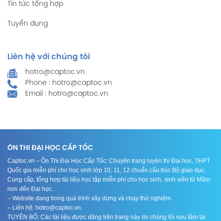
Tin tức tổng hợp
Tuyển dụng
Liên hệ với chúng tôi
hotro@captoc.vn
Phone : hotro@captoc.vn
Email : hotro@captoc.vn
ÔN THI ĐẠI HỌC CẤP TỐC
Captoc.vn – Ôn Thi Đại Học Cấp Tốc: Chuyên trang luyện thi Đại học, THPT
Quốc gia miễn phí cho học sinh lớp 10, 11, 12 chuẩn cấu trúc Bộ giáo dục.
Cung cấp, tổng hợp tài liệu học tập miễn phí cho học sinh, sinh viên từ Mầm
non đến Đại học.
– Website đang trong quá trình xây dựng và chạy thử nghiệm.
– Liên hệ: hotro@captoc.vn.
TUYÊN BỐ: Các tài liệu được đăng trên trang này do chúng tôi sưu tầm tại