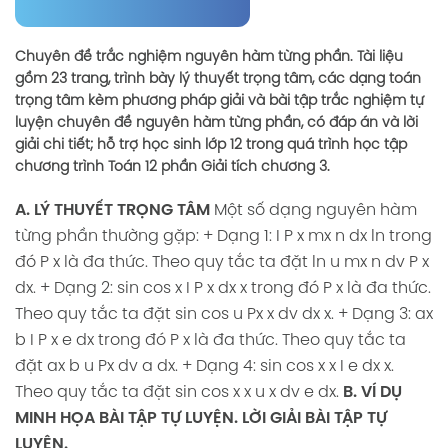
Chuyên đề trắc nghiệm
nguyên hàm từng phần
. Tài liệu
gồm 23 trang, trình bày lý thuyết trọng tâm, các dạng toán
trọng tâm kèm phương pháp giải và bài tập trắc nghiệm tự
luyện chuyên đề nguyên hàm từng phần, có đáp án và lời
giải chi tiết; hỗ trợ học sinh lớp 12 trong quá trình học tập
chương trình
Toán 12
phần Giải tích chương 3.
A. LÝ THUYẾT TRỌNG TÂM
Một số dạng nguyên hàm
từng phần thường gặp:
+ Dạng 1: I P x mx n dx ln trong
đó P x là đa thức. Theo quy tắc ta đặt ln u mx n dv P x
dx.
+ Dạng 2: sin cos x I P x dx x trong đó P x là đa thức.
Theo quy tắc ta đặt sin cos u Px x dv dx x.
+ Dạng 3: ax
b I P x e dx trong đó P x là đa thức. Theo quy tắc ta
đặt ax b u Px dv a dx.
+ Dạng 4: sin cos x x I e dx x.
Theo quy tắc ta đặt sin cos x x u x dv e dx.
B. VÍ DỤ
MINH HỌA
BÀI TẬP TỰ LUYỆN.
LỜI GIẢI BÀI TẬP TỰ
LUYỆN.