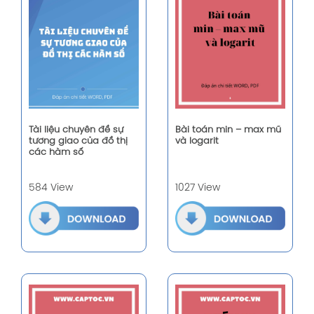
Tài liệu chuyên đề sự
Bài toán min – max mũ
tương giao của đồ thị
và logarit
các hàm số
584 View
1027 View