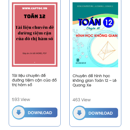
Tài liệu chuyên đề
Chuyên đề hình học
đường tiệm cận của đồ
không gian Toán 12 – Lê
thị hàm số
Quang Xe
593 View
463 View