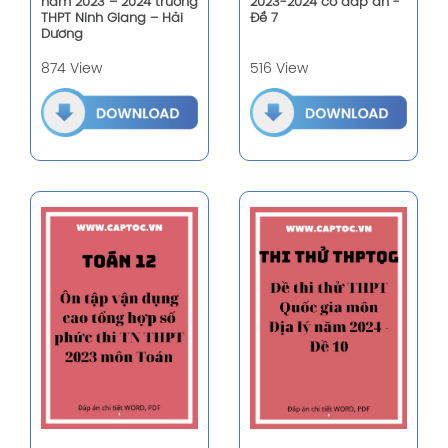
năm 2023 – 2024 trường
2023-2024 có đáp án -
THPT Ninh Giang – Hải
Đề 7
Dương
874 View
516 View